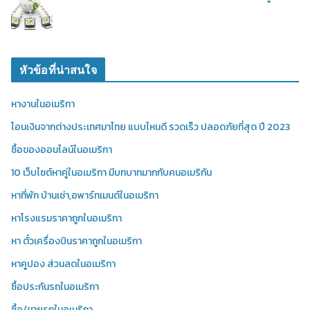
หัวข้อที่น่าสนใจ
หางานในอเมริกา
โอนเงินจากต่างประเทศมาไทย แบบไหนดี รวดเร็ว ปลอดภัยที่สุด ปี 2023
ซื้อของออนไลน์ในอเมริกา
10 เว็บไซต์หาคู่ในอเมริกา มีบทบาทมากกับคนอเมริกัน
หาที่พัก บ้านเช่า,อพาร์ทเมนต์ในอเมริกา
หาโรงแรมราคาถูกในอเมริกา
หา ตั๋วเครื่องบินราคาถูกในอเมริกา
หาคูปอง ส่วนลดในอเมริกา
ซื้อประกันรถในอเมริกา
ซื้อ/ขายรถในอเมริกา