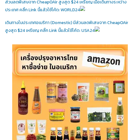
ส่วนลดพิเสษจาก CheapOAir สูงสุด $24 เหรียญ เมื่อเดินทางระหว่าง
ประเทศ คลิ้ก Link นี้แล้วใช้โค้ด: WORLD24
เดินทางในประเทศอเมริกา (Domestic)
มีส่วนลดพิเสษจาก CheapOAir
สูงสุด $24 เหรียญ คลิ้ก Link นี้แล้วใช้โค้ด: USA24