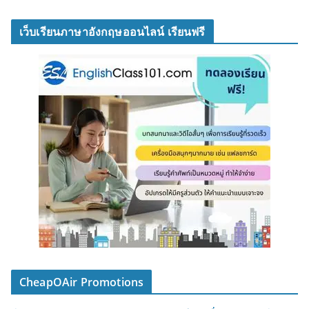
เว็บเรียนภาษาอังกฤษออนไลน์ เรียนฟรี
CheapOAir Promotions