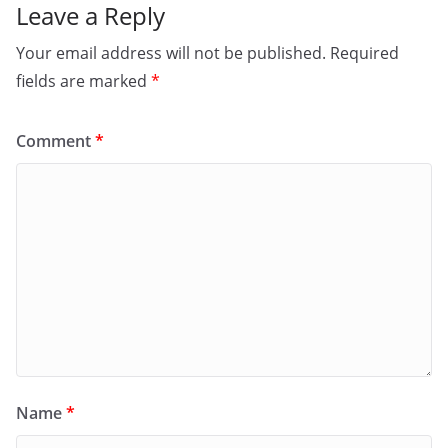
Leave a Reply
Your email address will not be published.
Required
fields are marked
*
Comment
*
Name
*