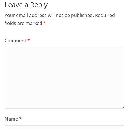
Leave a Reply
Your email address will not be published.
Required
fields are marked
*
Comment
*
Name
*