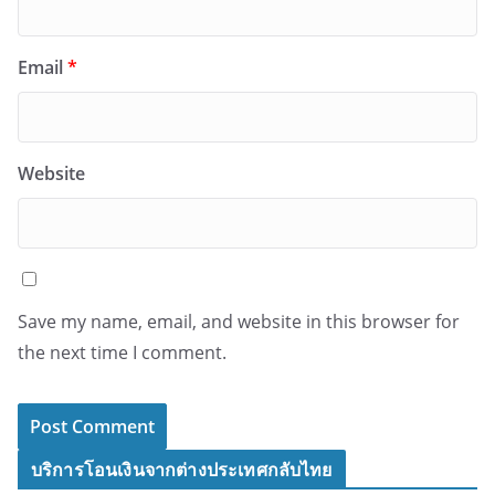
Email
*
Website
Save my name, email, and website in this browser for
the next time I comment.
บริการโอนเงินจากต่างประเทศกลับไทย