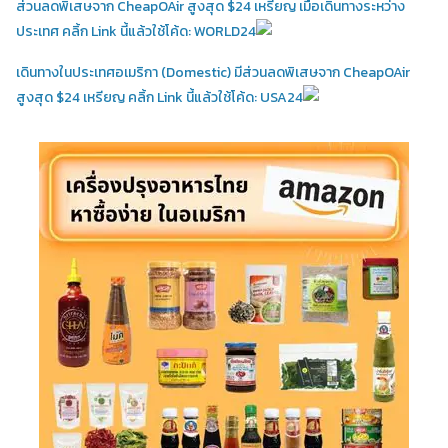
ส่วนลดพิเสษจาก CheapOAir สูงสุด $24 เหรียญ เมื่อเดินทางระหว่าง
ประเทศ คลิ้ก Link นี้แล้วใช้โค้ด: WORLD24
เดินทางในประเทศอเมริกา (Domestic)
มีส่วนลดพิเสษจาก CheapOAir
สูงสุด $24 เหรียญ คลิ้ก Link นี้แล้วใช้โค้ด: USA24