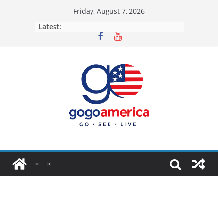
Skip
Friday, August 7, 2026
to
Latest:
content