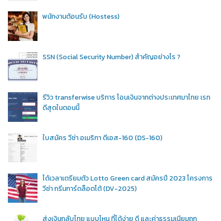
พนักงานต้อนรับ (Hostess)
SSN (Social Security Number) สำคัญอย่างไร ?
รีวิว transferwise บริการ โอนเงินจากต่างประเทศมาไทย เรท
ดีสุดในตอนนี้
ใบสมัคร วีซ่า อเมริกา ดีเอส-160 (DS-160)
ได้เวลาเตรียมตัว Lotto Green card สมัครปี 2023 โครงการ
วีซ่า กรีนการ์ดล็อตโต้ (DV-2025)
ส่งเงินกลับไทย แบบไหน ที่ได้ง่าย ดี และค่าธรรมเนียมถูก