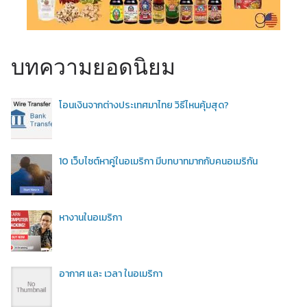
บทความยอดนิยม
โอนเงินจากต่างประเทศมาไทย วิธีไหนคุ้มสุด?
10 เว็บไซต์หาคู่ในอเมริกา มีบทบาทมากกับคนอเมริกัน
หางานในอเมริกา
อากาศ และ เวลา ในอเมริกา