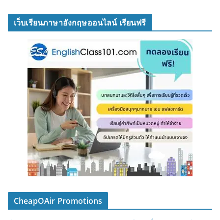
เว็บเรียนภาษาอังกฤษออนไลน์ เรียนฟรี
CheapOAir Promotions