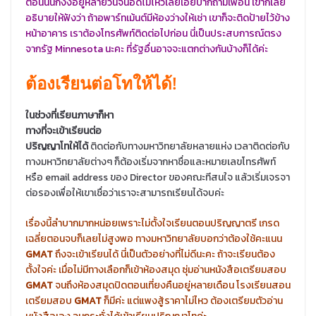
ตอนนั้นก็งงอยู่หลายวันจนอดไม่ไหวเลยเอ่ยปากถามเพื่อน เขาก็เลย
อธิบายให้ฟังว่า ถ้าอพาร์ทเม้นต์มีห้องว่างให้เช่า เขาก็จะติดป้ายไว้ข้าง
หน้าอาคาร เราต้องโทรศัพท์ติดต่อไปก่อน นี่เป็นประสบการณ์ตรง
จากรัฐ Minnesota นะคะ ที่รัฐอื่นอาจจะแตกต่างกันบ้างก็ได้ค่ะ
ต้องเรียนต่อโทให้ได้!
ในช่วงที่เรียนภาษาก็หา
ทางที่จะเข้าเรียนต่อ
ปริญญาโทให้ได้
ติดต่อกับทางมหาวิทยาลัยหลายแห่ง เวลาติดต่อกับ
ทางมหาวิทยาลัยต่างๆ ก็ต้องเริ่มจากหาชื่อและหมายเลขโทรศัพท์
หรือ email address ของ Director ของคณะทีสนใจ แล้วเริ่มเจรจา
ต่อรองเพื่อให้เขาเชื่อว่าเราจะสามารถเรียนได้จบค่ะ
เรื่องนี้ลำบากมากหน่อยเพราะไม่ตั้งใจเรียนตอนปริญญาตรี เกรด
เฉลี่ยตอนจบก็เลยไม่สูงพอ ทางมหาวิทยาลัยบอกว่าต้องใช้คะแนน
GMAT
ถึงจะเข้าเรียนได้ นี่เป็นตัวอย่างที่ไม่ดีนะคะ ถ้าจะเรียนต้อง
ตั้งใจค่ะ เมื่อไม่มีทางเลือกก็เข้าห้องสมุด ซุ่มอ่านหนังสือเตรียมสอบ
GMAT
จนถึงห้องสมุดปิดตอนเที่ยงคืนอยู่หลายเดือน โรงเรียนสอน
เตรียมสอบ
GMAT
ก็มีค่ะ แต่แพงสู้ราคาไม่ไหว ต้องเตรียมตัวอ่าน