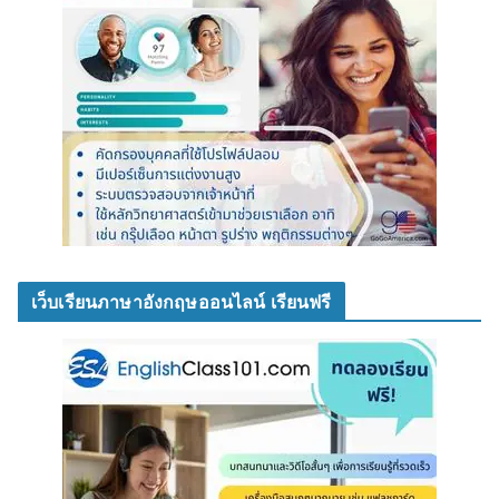
เว็บเรียนภาษาอังกฤษออนไลน์ เรียนฟรี