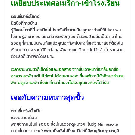
เหยียบประเทศอเมริกา-เข้าโรงเรียน
ตอนที่มาถึงโชคดี
นิดนึงที่ทางบ้าน
รู้จักคนไทยที่นี่ เลยมีคนไปรอรับที่สนามบิน
คุณอาท่านนี้ก็ไม่เคยพบ
ไม่เคยรู้จักมาก่อน ตอนที่มารอรับคุณอาก็เขียนป้ายชื่อเป็นภาษาไทย
รออยู่ที่สนามบิน พบกันแล้วคุณอาก็พาไปส่งที่มหาวิทยาลัยที่ต้องไป
เรียนภาษา เพราะได้ติดต่อหอพักของมหาวิทยาลัยไว้แล้ว ไปรายงาน
ตัวแล้วก็เข้าที่พักได้เลยค่ะ
เวลารายงานตัวก็เช็คชื่อและเอกสาร จากนั้นเจ้าหน้าที่เขาก็บอกชื่อ
อาคารหอพัก แต่ไม่ได้พาไปต้องหาเองค่ะ ที่หอพักจะมีนักศึกษาทำงาน
พิเศษดูแลหอพัก ซึ่งนักศึกษาใหม่จะไปรับกุณแจห้องได้ที่นั่น
เจอกับความหนาวสุดขั้ว
ตอนที่มาถึงนั้นเป็น
ช่วงปลายเดือน
พฤศจิกายนในปี 2000 ซึ่งเป็นช่วงฤดูหนาวค่ะ ในรัฐ Minnesota
ตอนนั้นหนาวมากค่ะ
พอมาถึงยังไม่ถึงอาทิตย์ก็มีพายุหิมะ อุณหภูมิ