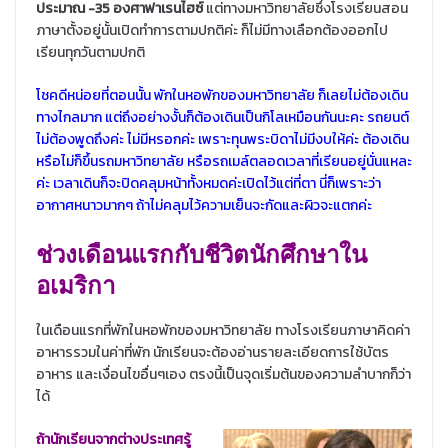
ประมาณ -35 องศาฟาเรนไฮซ์
แต่ทางมหาวิทยาลัยซึ่งโรงเรียนสอน
ภาษาตั้งอยู่นั้นเปิดทำการตามปกติค่ะ ก็ไม่มีทางเลือกต้องออกไป
เรียนทุกวันตามปกติ
โชคดีหน่อยที่ตอนนั้น พักในหอพักของมหาวิทยาลัย ก็เลยไม่ต้องเดิน
ทางไกลมาก แต่ถึงอย่างงั้นก็ต้องเดินเป็นกิโลเหมือนกันนะคะ รถยนต์
ไม่ต้องพูดถึงค่ะ ไม่มีหรอกค่ะ เพราะทุนพระบิดาไม่มีงบให้ค่ะ ต้องเดิน
หรือไม่ก็ขึ้นรถมหาวิทยาลัย หรือรถเมล์ตลอดเวลาที่เรียนอยู่นั่นแหละ
ค่ะ เวลาเดินก็จะปิดคลุมหน้าทั้งหมดค่ะเปิดไว้แต่ที่ตา นี่ก็เพราะว่า
อากาศหนาวมากๆ ถ้าไม่คลุมไว้ความเย็นจะกัดและผิวจะแตกค่ะ
ช่วงเดือนแรกกับชีวิตนักศึกษาใน
อเมริกา
ในเดือนแรกที่พักในหอพักของมหาวิทยาลัย ทางโรงเรียนภาษาคิดค่า
อาหารรวมในค่าที่พัก นักเรียนจะต้องอ่านรายละเอียดการใช้บัตร
อาหาร และเงื่อนไขอื่นๆเอง ตรงนี้เป็นจุดเริ่มต้นของความลำบากก็ว่า
ได้
ถ้านักเรียนจากต่างประเทศรู้