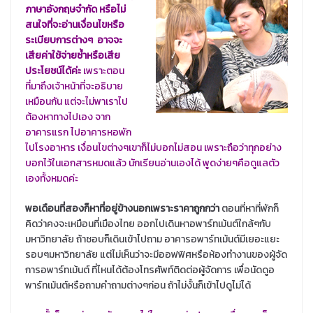
ภาษาอังกฤษจำกัด หรือไม่
สนใจที่จะอ่านเงื่อนไขหรือ
ระเบียบการต่างๆ อาจจะ
เสียค่าใช้จ่ายซ้ำหรือเสีย
ประโยชน์ได้ค่ะ
เพราะตอน
ที่มาถึงเจ้าหน้าที่จะอธิบาย
เหมือนกัน แต่จะไม่พาเราไป
ต้องหาทางไปเอง จาก
อาคารแรก ไปอาคารหอพัก
ไปโรงอาหาร เงื่อนไขต่างๆเขาก็ไม่บอกไม่สอน เพราะถือว่าทุกอย่าง
บอกไว้ในเอกสารหมดแล้ว นักเรียนอ่านเองได้ พูดง่ายๆคือดูแลตัว
เองทั้งหมดค่ะ
พอเดือนที่สองก็หาที่อยู่ข้างนอกเพราะราคาถูกกว่า
ตอนที่หาที่พักก็
คิดว่าคงจะเหมือนที่เมืองไทย ออกไปเดินหาอพาร์ทเม้นต์ใกล้ๆกับ
มหาวิทยาลัย ถ้าชอบก็เดินเข้าไปถาม อาคารอพาร์ทเม้นต์มีเยอะแยะ
รอบๆมหาวิทยาลัย แต่ไม่เห็นว่าจะมีออฟฟิศหรือห้องทำงานของผู้จัด
การอพาร์ทเม้นต์ ที่ไหนได้ต้องโทรศัพท์ติดต่อผู้จัดการ เพื่อนัดดูอ
พาร์ทเม้นต์หรือถามคำถามต่างๆก่อน ถ้าไม่งั้นก็เข้าไปดูไม่ได้