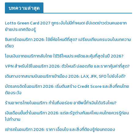
บทความล่าสุด
Lotto Green Card 2027 ถูกระงับไม่มีกำหนด! อัปเดตข่าวด่วนคนอยาก
ย้ายประเทศต้องรู้
ซิมการ์ดอเมริกา 2026: ใช้ยี่ห้อไหนดีที่สุด? เปรียบเทียบครบจบในบทความ
เดียว
โอนเงินจากอเมริกากลับไทย ใช้วิธีไหนประหยัดและคุ้มที่สุดในปี 2026?
VPN สำหรับใช้ในอเมริกา 2026: ตัวไหนดี ปลอดภัย และราคาคุ้มค่าที่สุด?
เดินทางจากสนามบินอเมริกาเข้าเมือง 2026: LAX, JFK, SFO ไปยังไงดี?
บัตรเครดิตในอเมริกา 2026: เริ่มต้นสร้าง Credit Score และสิ่งที่คนไทย
ต้องระวัง
ร้านอาหารไทยในอเมริกา: ทำไมถึงอร่อย อาชีพนี้ทำเงินได้จริงไหม?
เงินเดือนขั้นต่ำในอเมริกา 2026: แต่ละรัฐต่างกันแค่ไหน คนไทยควรรู้ก่อน
ไปทำงาน
เช่ารถในอเมริกา 2026: ราคา เงื่อนไข และสิ่งที่ต้องรู้ก่อนกดจอง