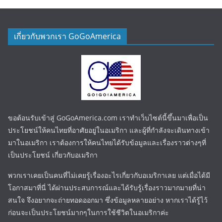
เกี่ยวกับพวกเรา GoGoAmerica
ขอต้อนรับเข้าสู่ GoGoAmerica.com เราทำเว็บไซต์นี้ขึ้นมาเพื่อเป็น
ประโยชน์ให้คนไทยที่อาศัยอยู่ในอเมริกา และผู้ที่กำลังจะเดินทางเข้า
มาในอเมริกา เราต้องการให้คนไทยได้รับข้อมูลและเรื่องราวต่างๆที่
เป็นประโยชน์ เกี่ยวกับอเมริกา
พวกเราเคยเป็นคนที่ไม่เคยรู้เรื่องอะไรเกี่ยวกับอเมริกาเลย แต่เมื่อได้มี
โอกาสมาที่นี่ ได้ผ่านประสบการณ์และได้รับรู้เรื่องราวมากมายที่น่า
สนใจ จึงอยากจะถ่ายทอดออกมา ซึ่งข้อมูลหลายอย่าง หากเราได้รู้ไว้
ก่อนจะเป็นประโยชน์มากๆในการใช้ชีวิตในอเมริกาค่ะ