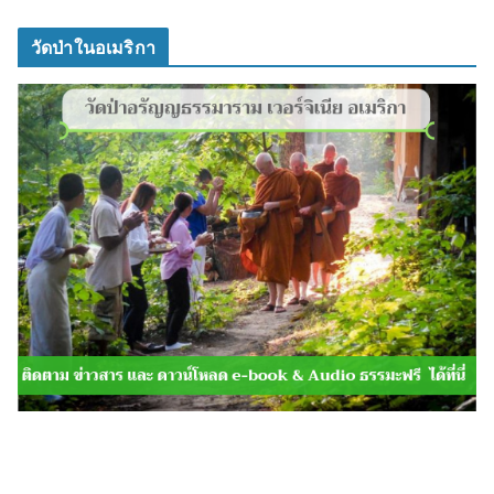
วัดป่าในอเมริกา