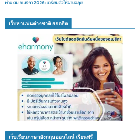
ผ่าน ตม อเมริกา 2026: เตรียมตัวให้ผ่านฉลุย
เว็บหาแฟนต่างชาติ ยอดฮิต
เว็บเรียนภาษาอังกฤษออนไลน์ เรียนฟรี