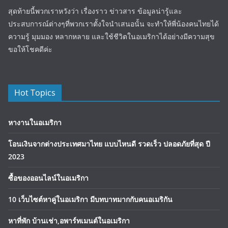
สุดท้ายนี้พวกเราหวังว่า เรื่องราว ข่าวสาร ข้อมูลน่ารู้และ
ประสบการณ์ต่างๆที่พวกเราตั้งใจนำเสนอนั้น จะทำให้พี่น้องคนไทยได้
ความรู้ มุมมอง หลากหลาย และใช้ชีวิตในอเมริกาได้อย่างมีความสุข
ขอให้โชคดีค่ะ
Hot Topics
หางานในอเมริกา
โอนเงินจากต่างประเทศมาไทย แบบไหนดี รวดเร็ว ปลอดภัยที่สุด ปี
2023
ซื้อของออนไลน์ในอเมริกา
10 เว็บไซต์หาคู่ในอเมริกา มีบทบาทมากกับคนอเมริกัน
หาที่พัก บ้านเช่า,อพาร์ทเมนต์ในอเมริกา