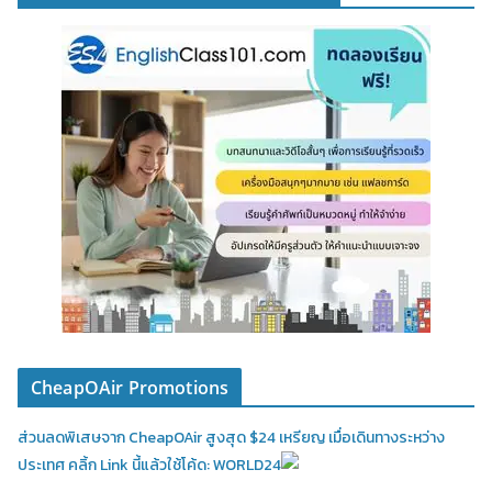
CheapOAir Promotions
ส่วนลดพิเสษจาก CheapOAir สูงสุด $24 เหรียญ เมื่อเดินทางระหว่าง
ประเทศ คลิ้ก Link นี้แล้วใช้โค้ด: WORLD24