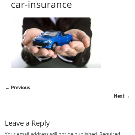
car-insurance
← Previous
Next →
Leave a Reply
Your email address will not be published.
Required