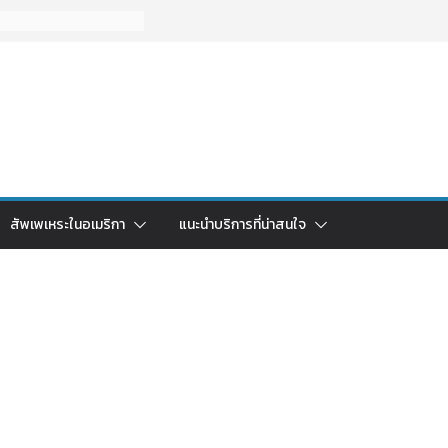
สัพเพเหระในอเมริกา
แนะนำบริการที่น่าสนใจ