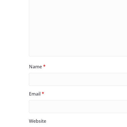
Name
*
Email
*
Website