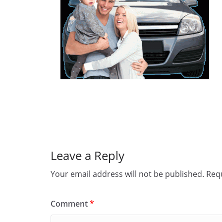
Leave a Reply
Your email address will not be published.
Requ
Comment
*