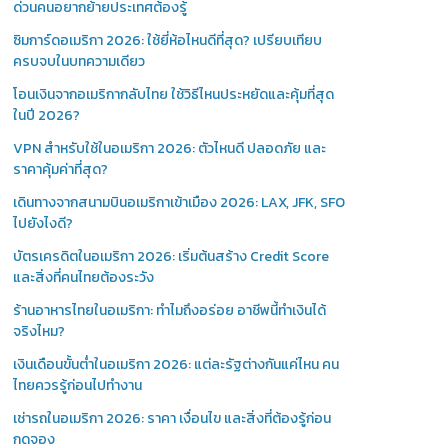
ด่วนคนอยากย้ายประเทศต้องรู้
ซิมการ์ดอเมริกา 2026: ใช้ยี่ห้อไหนดีที่สุด? เปรียบเทียบ
ครบจบในบทความเดียว
โอนเงินจากอเมริกากลับไทย ใช้วิธีไหนประหยัดและคุ้มที่สุด
ในปี 2026?
VPN สำหรับใช้ในอเมริกา 2026: ตัวไหนดี ปลอดภัย และ
ราคาคุ้มค่าที่สุด?
เดินทางจากสนามบินอเมริกาเข้าเมือง 2026: LAX, JFK, SFO
ไปยังไงดี?
บัตรเครดิตในอเมริกา 2026: เริ่มต้นสร้าง Credit Score
และสิ่งที่คนไทยต้องระวัง
ร้านอาหารไทยในอเมริกา: ทำไมถึงอร่อย อาชีพนี้ทำเงินได้
จริงไหม?
เงินเดือนขั้นต่ำในอเมริกา 2026: แต่ละรัฐต่างกันแค่ไหน คน
ไทยควรรู้ก่อนไปทำงาน
เช่ารถในอเมริกา 2026: ราคา เงื่อนไข และสิ่งที่ต้องรู้ก่อน
กดจอง