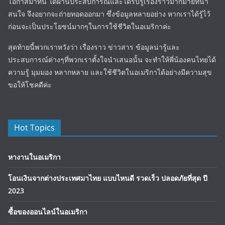
โอกาสมาที่นี่ ได้ผ่านประสบการณ์และได้รับรู้เรื่องราวมากมายที่น่า
สนใจ จึงอยากจะถ่ายทอดออกมา ซึ่งข้อมูลหลายอย่าง หากเราได้รู้ไว้
ก่อนจะเป็นประโยชน์มากๆในการใช้ชีวิตในอเมริกาค่ะ
สุดท้ายนี้พวกเราหวังว่า เรื่องราว ข่าวสาร ข้อมูลน่ารู้และ
ประสบการณ์ต่างๆที่พวกเราตั้งใจนำเสนอนั้น จะทำให้พี่น้องคนไทยได้
ความรู้ มุมมอง หลากหลาย และใช้ชีวิตในอเมริกาได้อย่างมีความสุข
ขอให้โชคดีค่ะ
Hot Topics
หางานในอเมริกา
โอนเงินจากต่างประเทศมาไทย แบบไหนดี รวดเร็ว ปลอดภัยที่สุด ปี
2023
ซื้อของออนไลน์ในอเมริกา