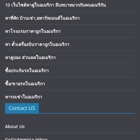
10 เว็บไซต์หาคู่ในอเมริกา มีบทบาทมากกับคนอเมริกัน
หาที่พัก บ้านเช่า,อพาร์ทเมนต์ในอเมริกา
หาโรงแรมราคาถูกในอเมริกา
หา ตั๋วเครื่องบินราคาถูกในอเมริกา
หาคูปอง ส่วนลดในอเมริกา
ซื้อประกันรถในอเมริกา
ซื้อ/ขายรถในอเมริกา
หารถเช่าในอเมริกา
Contact US
About Us
GoGoAmerica Inbox