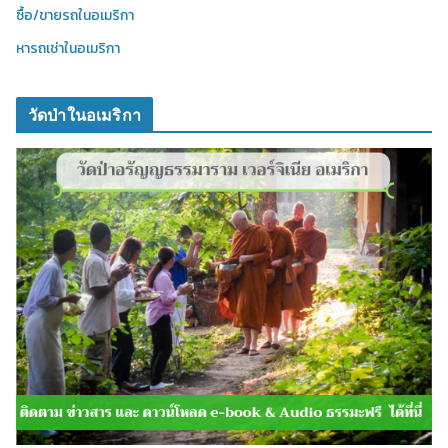
ซื้อ/ขายรถในอเมริกา
หารถเช่าในอเมริกา
วัดป่าในอเมริกา