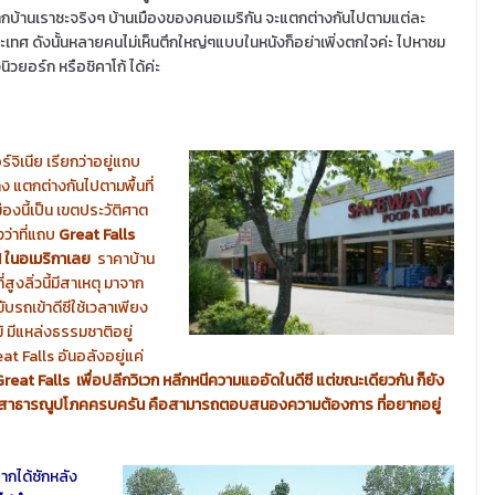
ากบ้านเราซะจริงๆ บ้านเมืองของคนอเมริกัน จะแตกต่างกันไปตามแต่ละ
ะเทศ ดังนั้นหลายคนไม่เห็นตึกใหญ่ๆแบบในหนังก็อย่าเพิ่งตกใจค่ะ ไปหาชม
นิวยอร์ก หรือชิคาโก้ ได้ค่ะ
์จิเนีย เรียกว่าอยู่แถบ
้าง แตกต่างกันไปตามพื้นที่
ืองนี้เป็น เขตประวัติศาต
งว่าที่แถบ
Great Falls
 1 ในอเมริกาเลย
ราคาบ้าน
สูงลิ่วนี้มีสาเหตุ มาจาก
 ขับรถเข้าดีซีใช้เวลาเพียง
ไม้ มีแหล่งธรรมชาติอยู่
at Falls อันอลังอยู่แค่
eat Falls เพื่อปลีกวิเวก หลีกหนีความแออัดในดีซี แต่ขณะเดียวกัน ก็ยัง
ละสาธารณูปโภคครบครัน คือสามารถตอบสนองความต้องการ ที่อยากอยู่
ากได้ซักหลัง