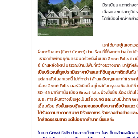
มีระเบียบ แตกต่างจ
เมืองและแต่ละภูมิปร
ได้ที่เมืองใหญ่ๆอย่าง
เราได้มาอยู่ในเขตเวอร
ฝั่งตะวันออก (East Coast) บ้านเรือนที่นี้ก็จะเก่าบ้าง ใหม่บ
เราอาศัยพักอยู่กับครอบครัวหนึ่งในเขต Great Falls ค่ะ เม
ร์ บ้านหลังใหญ่ บริเวณบ้านมีพื้นที่กว้างขวางมาก มารู้ทีหลั
เป็นบริเวณที่ถูกประเมินราคาบ้านและที่ดินสูงมากติดอันดับ
แต่ละหลังในละแวกนี้ ไม่ต่ำกว่า 1 ล้านเหรียญแหนะค่ะ!! ราคาที่
เมือง Great Falls เวอร์จิเนียนี้ อยู่ใกล้กับกรุงวอซิงตันดีซี
30-45 นาทีเท่านั้น เมือง Great falls นี้จะขึ้นชื่อเรื่อง มีต้น
เยอะ การเห็นกวางเป็นฝูงเป็นเรื่องปกติ และแถมมีน้ำตก Gre
เอื้อมด้วย
ดังนั้นเศรษฐีหลายคนชอบที่จะมาหาซื้อบ้านแถว Gr
ได้รับความสะดวกสบาย มีร้านอาหาร ร้านรวงต่างต่าง แ
ใกล้ชิดธรรมชาติ แต่ไม่อยากลำบาก นั่นแลค่ะ
ในเขต Great Falls บ้านสวยม๊ากมาก ใครเห็นแล้วคงคิดอย