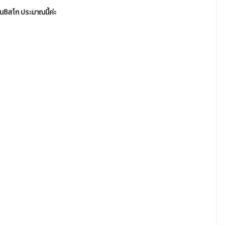
นซิสโก ประมาณนี้ค่ะ