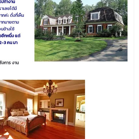
่อไปทำงาน
ราเลยได้มี
่ะ ดั่งที่เห็น
์มากมายตาม
อนข้างใช้
อีกหนึ่ง แต่
 2-3 คน มา
อลังการ งาน