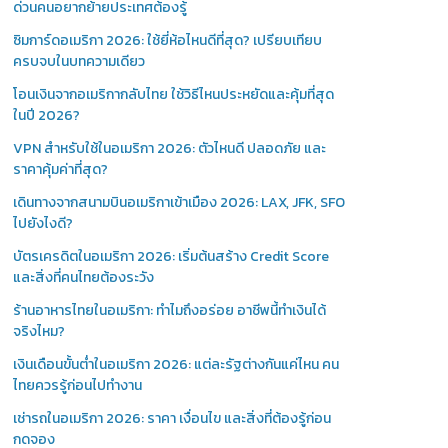
ด่วนคนอยากย้ายประเทศต้องรู้
ซิมการ์ดอเมริกา 2026: ใช้ยี่ห้อไหนดีที่สุด? เปรียบเทียบ
ครบจบในบทความเดียว
โอนเงินจากอเมริกากลับไทย ใช้วิธีไหนประหยัดและคุ้มที่สุด
ในปี 2026?
VPN สำหรับใช้ในอเมริกา 2026: ตัวไหนดี ปลอดภัย และ
ราคาคุ้มค่าที่สุด?
เดินทางจากสนามบินอเมริกาเข้าเมือง 2026: LAX, JFK, SFO
ไปยังไงดี?
บัตรเครดิตในอเมริกา 2026: เริ่มต้นสร้าง Credit Score
และสิ่งที่คนไทยต้องระวัง
ร้านอาหารไทยในอเมริกา: ทำไมถึงอร่อย อาชีพนี้ทำเงินได้
จริงไหม?
เงินเดือนขั้นต่ำในอเมริกา 2026: แต่ละรัฐต่างกันแค่ไหน คน
ไทยควรรู้ก่อนไปทำงาน
เช่ารถในอเมริกา 2026: ราคา เงื่อนไข และสิ่งที่ต้องรู้ก่อน
กดจอง