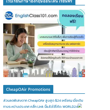
เว็บเรียนภาษาอังกฤษออนไลน์ เรียนฟรี
CheapOAir Promotions
ส่วนลดพิเสษจาก CheapOAir สูงสุด $24 เหรียญ เมื่อเดิน
ทางระหว่างประเทศ คลิ้ก Link นี้แล้วใช้โค้ด: WORLD24