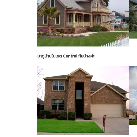
มาดูบ้านในเขต Central กันบ้างค่ะ