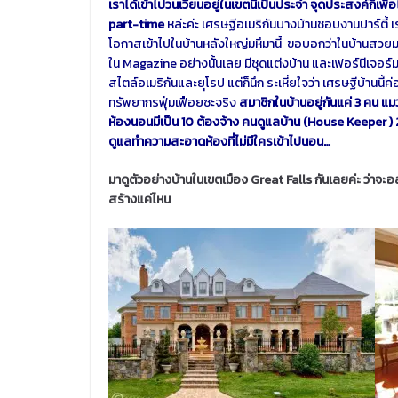
เราได้เข้าไปวนเวียนอยู่ในเขตนี้เป็นประจำ จุดประสงค์ก็เพื
part-time
หล่ะค่ะ เศรษฐีอเมริกันบางบ้านชอบงานปาร์ตี้ เ
โอกาสเข้าไปในบ้านหลังใหญ่มหึมานี้ ขอบอกว่าในบ้านสวยมากค
ใน Magazine อย่างนั้นเลย มีชุดแต่งบ้าน และเฟอร์นีเจอร
สไตล์อเมริกันและยุโรป แต่ก็นึก ระเหี่ยใจว่า เศรษฐีบ้านนี้ค่
ทรัพยากรฟุ่มเฟือยซะจริง
สมาชิกในบ้านอยู่กันแค่ 3 คน แมว
ห้องนอนมีเป็น 10 ต้องจ้าง คนดูแลบ้าน (House Keeper )
ดูแลทำความสะอาดห้องที่ไม่มีใครเข้าไปนอน…
มาดูตัวอย่างบ้านในเขตเมือง Great Falls กันเลยค่ะ ว่าจะ
สร้างแค่ไหน