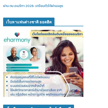
ผ่าน ตม อเมริกา 2026: เตรียมตัวให้ผ่านฉลุย
เว็บหาแฟนต่างชาติ ยอดฮิต