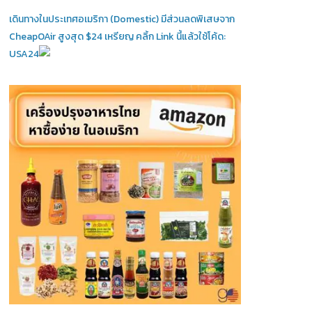
เดินทางในประเทศอเมริกา (Domestic)
มีส่วนลดพิเสษจาก
CheapOAir สูงสุด $24 เหรียญ คลิ้ก Link นี้แล้วใช้โค้ด:
USA24