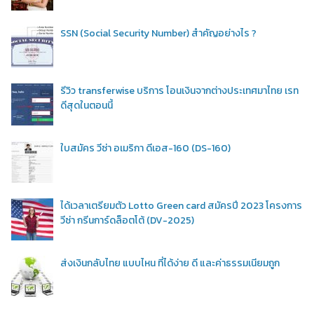
SSN (Social Security Number) สำคัญอย่างไร ?
รีวิว transferwise บริการ โอนเงินจากต่างประเทศมาไทย เรท
ดีสุดในตอนนี้
ใบสมัคร วีซ่า อเมริกา ดีเอส-160 (DS-160)
ได้เวลาเตรียมตัว Lotto Green card สมัครปี 2023 โครงการ
วีซ่า กรีนการ์ดล็อตโต้ (DV-2025)
ส่งเงินกลับไทย แบบไหน ที่ได้ง่าย ดี และค่าธรรมเนียมถูก