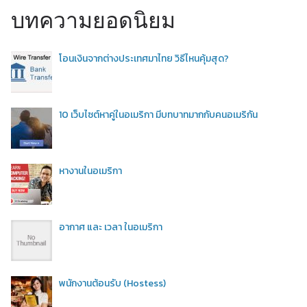
บทความยอดนิยม
โอนเงินจากต่างประเทศมาไทย วิธีไหนคุ้มสุด?
10 เว็บไซต์หาคู่ในอเมริกา มีบทบาทมากกับคนอเมริกัน
หางานในอเมริกา
อากาศ และ เวลา ในอเมริกา
พนักงานต้อนรับ (Hostess)