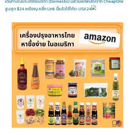
เดินทางในประเทศอเมริกา (Domestic)
มีส่วนลดพิเสษจาก CheapOAir
สูงสุด $24 เหรียญ คลิ้ก Link นี้แล้วใช้โค้ด: USA24