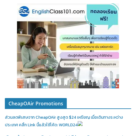
CheapOAir Promotions
ส่วนลดพิเสษจาก CheapOAir สูงสุด $24 เหรียญ เมื่อเดินทางระหว่าง
ประเทศ คลิ้ก Link นี้แล้วใช้โค้ด: WORLD24