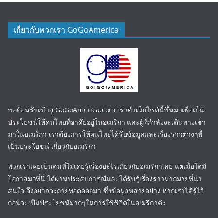
เกี่ยวกับพวกเรา GoGoAmerica
ขอต้อนรับเข้าสู่ GoGoAmerica.com เราทำเว็บไซต์นี้ขึ้นมาเพื่อเป็น
ประโยชน์ให้คนไทยที่อาศัยอยู่ในอเมริกา และผู้ที่กำลังจะเดินทางเข้า
มาในอเมริกา เราต้องการให้คนไทยได้รับข้อมูลและเรื่องราวต่างๆที่
เป็นประโยชน์ เกี่ยวกับอเมริกา
พวกเราเคยเป็นคนที่ไม่เคยรู้เรื่องอะไรเกี่ยวกับอเมริกาเลย แต่เมื่อได้มี
โอกาสมาที่นี่ ได้ผ่านประสบการณ์และได้รับรู้เรื่องราวมากมายที่น่า
สนใจ จึงอยากจะถ่ายทอดออกมา ซึ่งข้อมูลหลายอย่าง หากเราได้รู้ไว้
ก่อนจะเป็นประโยชน์มากๆในการใช้ชีวิตในอเมริกาค่ะ