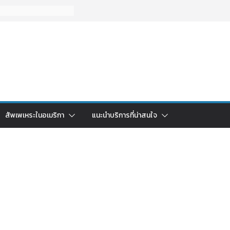
สัพเพเหระในอเมริกา
แนะนำบริการที่น่าสนใจ