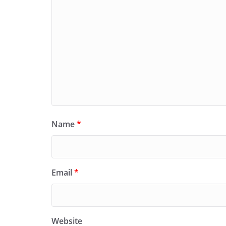
Name
*
Email
*
Website