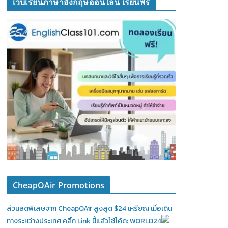
เว็บเรียนภาษาอังกฤษออนไลน์ เรียนฟรี
CheapOAir Promotions
ส่วนลดพิเสษจาก CheapOAir สูงสุด $24 เหรียญ เมื่อเดิน
ทางระหว่างประเทศ คลิ้ก Link นี้แล้วใช้โค้ด: WORLD24