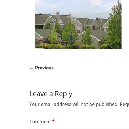
← Previous
Leave a Reply
Your email address will not be published.
Requ
Comment
*