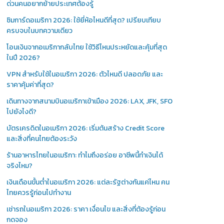
ด่วนคนอยากย้ายประเทศต้องรู้
ซิมการ์ดอเมริกา 2026: ใช้ยี่ห้อไหนดีที่สุด? เปรียบเทียบ
ครบจบในบทความเดียว
โอนเงินจากอเมริกากลับไทย ใช้วิธีไหนประหยัดและคุ้มที่สุด
ในปี 2026?
VPN สำหรับใช้ในอเมริกา 2026: ตัวไหนดี ปลอดภัย และ
ราคาคุ้มค่าที่สุด?
เดินทางจากสนามบินอเมริกาเข้าเมือง 2026: LAX, JFK, SFO
ไปยังไงดี?
บัตรเครดิตในอเมริกา 2026: เริ่มต้นสร้าง Credit Score
และสิ่งที่คนไทยต้องระวัง
ร้านอาหารไทยในอเมริกา: ทำไมถึงอร่อย อาชีพนี้ทำเงินได้
จริงไหม?
เงินเดือนขั้นต่ำในอเมริกา 2026: แต่ละรัฐต่างกันแค่ไหน คน
ไทยควรรู้ก่อนไปทำงาน
เช่ารถในอเมริกา 2026: ราคา เงื่อนไข และสิ่งที่ต้องรู้ก่อน
กดจอง