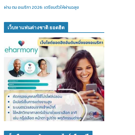
ผ่าน ตม อเมริกา 2026: เตรียมตัวให้ผ่านฉลุย
เว็บหาแฟนต่างชาติ ยอดฮิต