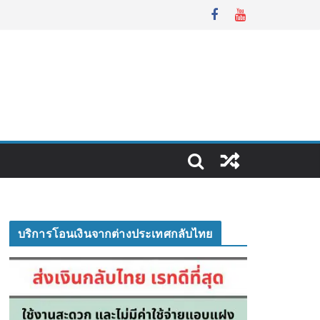
บริการโอนเงินจากต่างประเทศกลับไทย