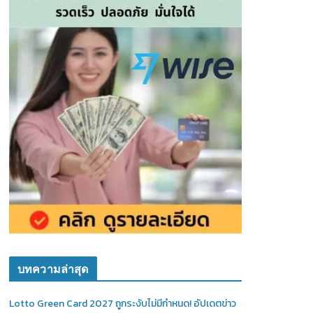
บทความล่าสุด
Lotto Green Card 2027 ถูกระงับไม่มีกำหนด! อัปเดตข่าว