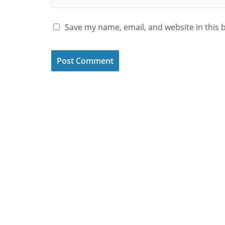
Save my name, email, and website in this 