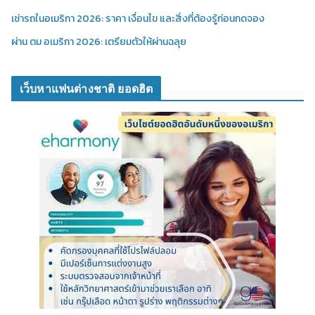
เช่ารถในอเมริกา 2026: ราคา เงื่อนไข และสิ่งที่ต้องรู้ก่อนกดจอง
ผ่าน ตม อเมริกา 2026: เตรียมตัวให้ผ่านฉลุย
เว็บหาแฟนต่างชาติ ยอดฮิต