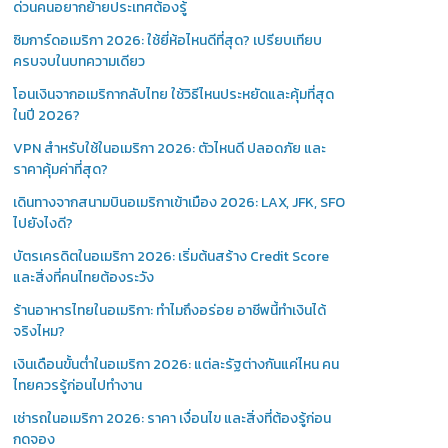
ด่วนคนอยากย้ายประเทศต้องรู้
ซิมการ์ดอเมริกา 2026: ใช้ยี่ห้อไหนดีที่สุด? เปรียบเทียบ
ครบจบในบทความเดียว
โอนเงินจากอเมริกากลับไทย ใช้วิธีไหนประหยัดและคุ้มที่สุด
ในปี 2026?
VPN สำหรับใช้ในอเมริกา 2026: ตัวไหนดี ปลอดภัย และ
ราคาคุ้มค่าที่สุด?
เดินทางจากสนามบินอเมริกาเข้าเมือง 2026: LAX, JFK, SFO
ไปยังไงดี?
บัตรเครดิตในอเมริกา 2026: เริ่มต้นสร้าง Credit Score
และสิ่งที่คนไทยต้องระวัง
ร้านอาหารไทยในอเมริกา: ทำไมถึงอร่อย อาชีพนี้ทำเงินได้
จริงไหม?
เงินเดือนขั้นต่ำในอเมริกา 2026: แต่ละรัฐต่างกันแค่ไหน คน
ไทยควรรู้ก่อนไปทำงาน
เช่ารถในอเมริกา 2026: ราคา เงื่อนไข และสิ่งที่ต้องรู้ก่อน
กดจอง