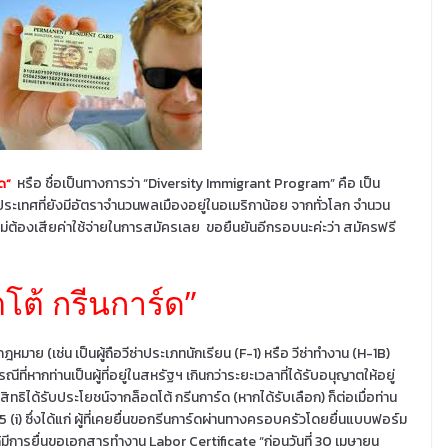
หรือ ชื่อเป็นทางการว่า
“
Diversity Immigrant Program
”
คือ เป็น
์ด
”
ะเทศที่ยังมีอัตราจำนวนพลเมืองอยู่ในอเมริกาน้อย จากทั่วโลก จำนวน
ไม่ต้องเสียค่าใช้จ่ายในการสมัครเลย
ขอยืนยันอีกรอบนะค่ะว่า สมัครฟรี
ตโต้ กรีนการ์ด
”
ฎหมาย (เช่น เป็นผู้ถือวีซ่าประเภทนักเรียน (
F-1)
หรือ วีซ่าทำงาน (
H-1B)
ณีที่หากท่านเป็นผู้ที่อยู่ในสหรัฐฯ เกินกว่าระยะเวลาที่ได้รับอนุญาตให้อยู่
ิทธิได้รับประโยชน์จากล็อตโต้ กรีนการ์ด (หากได้รับเลือก) ก็ต่อเมื่อท่าน
5 (i)
ซึ่งได้แก่ ผู้ที่เคยยื่นขอกรีนการ์ดผ่านทางครอบครัวโดยยื่นแบบฟอร์ม
ด้มีการยื่นขอเอกสารทำงาน
Labor Certificate “
ก่อนวันที่
30
เมษายน