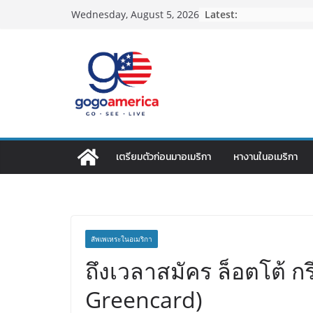
Skip
Latest:
Wednesday, August 5, 2026
to
content
เตรียมตัวก่อนมาอเมริกา
หางานในอเมริกา
สัพเพเหระในอเมริกา
ถึงเวลาสมัคร ล็อตโต้ กรี
Greencard)