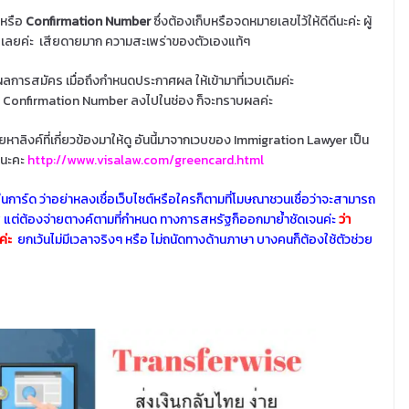
 หรือ
Confirmation Number
ซึ่งต้องเก็บหรือจดหมายเลขไว้ให้ดีดีนะค่ะ ผู้
 เลยค่ะ
เสียดายมาก ความสะเพร่าของตัวเองแท้ๆ
ลการสมัคร เมื่อถึงกำหนดประกาศผล ให้เข้ามาที่เวบเดิมค่ะ
ข
Confirmation Number
ลงไปในช่อง ก็จะทราบผลค่ะ
ยหาลิงค์ที่เกี่ยวข้องมาให้ดู อันนี้มาจากเวบของ
Immigration Lawyer
เป็น
ูนะคะ
http://www.visalaw.com/greencard.html
นการ์ด ว่าอย่าหลงเชื่อเว็บไซต์หรือใครก็ตามที่โมษณาชวนเชื่อว่าจะสามารถ
 แต่ต้องจ่ายตางค์ตามที่กำหนด ทางการสหรัฐก็ออกมาย้ำชัดเจนค่ะ
ว่า
ค่ะ
ยกเว้นไม่มีเวลาจริงๆ หรือ ไม่ถนัดทางด้านภาษา บางคนก็ต้องใช้ตัวช่วย