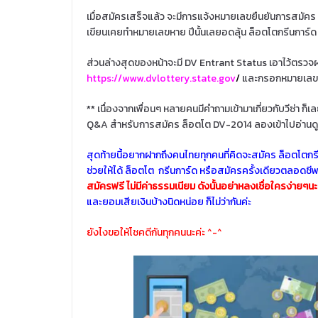
เมื่อสมัครเสร็จแล้ว จะมีการแจ้งหมายเลขยืนยันการสมัคร
เขียนเคยทำหมายเลขหาย ปีนั้นเลยอดลุ้น ล็อตโตกรีนการ์ด
ส่วนล่างสุดของหน้าจะมี
DV Entrant Status
เอาไว้ตรวจผ
https://www.dvlottery.state.gov
/
และกรอกหมายเล
**
เนื่องจากเพื่อนๆ หลายคนมีคำถามเข้ามาเกี่ยวกับวีซ่า ก็เล
Q&A
สำหรับการสมัคร ล็อตโต
DV-2014
ลองเข้าไปอ่านด
สุดท้ายนี้อยากฝากถึงคนไทยทุกคนที่คิดจะสมัคร ล็อตโตกรี
ช่วยให้ได้ ล็อตโต
กรีนการ์ด หรือสมัครครั้งเดียวตลอดชีพ
สมัครฟรี ไม่มีค่าธรรมเนียม ดังนั้นอย่าหลงเชื่อใครง่ายๆนะ
และยอมเสียเงินบ้างนิดหน่อย ก็ไม่ว่ากันค่ะ
ยังไงขอให้โชคดีกันทุกคนนะค่ะ ^-^