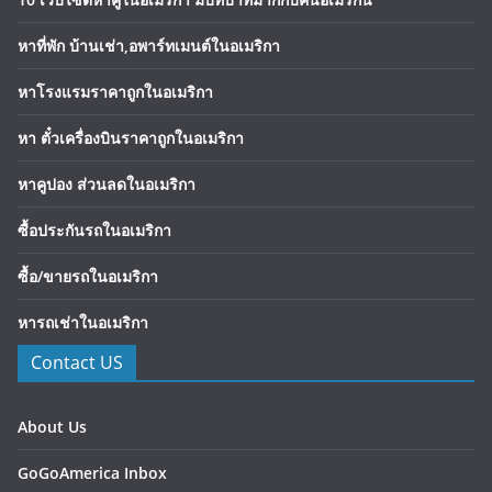
หาที่พัก บ้านเช่า,อพาร์ทเมนต์ในอเมริกา
หาโรงแรมราคาถูกในอเมริกา
หา ตั๋วเครื่องบินราคาถูกในอเมริกา
หาคูปอง ส่วนลดในอเมริกา
ซื้อประกันรถในอเมริกา
ซื้อ/ขายรถในอเมริกา
หารถเช่าในอเมริกา
Contact US
About Us
GoGoAmerica Inbox