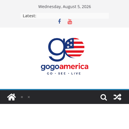
Skip
Wednesday, August 5, 2026
to
Latest:
content