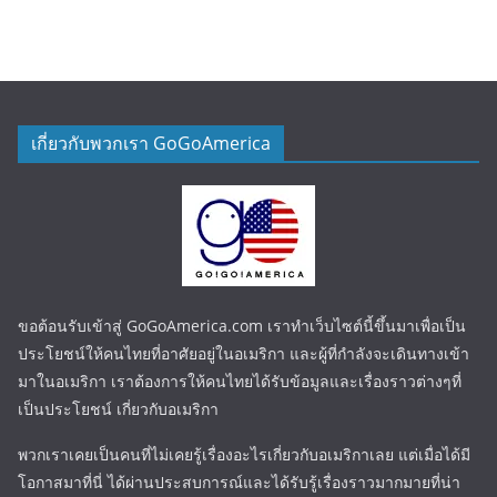
เกี่ยวกับพวกเรา GoGoAmerica
ขอต้อนรับเข้าสู่ GoGoAmerica.com เราทำเว็บไซต์นี้ขึ้นมาเพื่อเป็น
ประโยชน์ให้คนไทยที่อาศัยอยู่ในอเมริกา และผู้ที่กำลังจะเดินทางเข้า
มาในอเมริกา เราต้องการให้คนไทยได้รับข้อมูลและเรื่องราวต่างๆที่
เป็นประโยชน์ เกี่ยวกับอเมริกา
พวกเราเคยเป็นคนที่ไม่เคยรู้เรื่องอะไรเกี่ยวกับอเมริกาเลย แต่เมื่อได้มี
โอกาสมาที่นี่ ได้ผ่านประสบการณ์และได้รับรู้เรื่องราวมากมายที่น่า