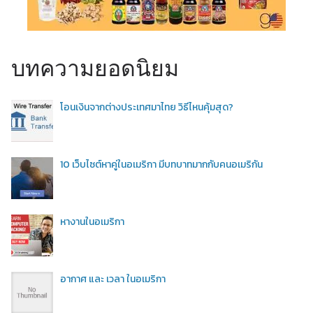
บทความยอดนิยม
โอนเงินจากต่างประเทศมาไทย วิธีไหนคุ้มสุด?
10 เว็บไซต์หาคู่ในอเมริกา มีบทบาทมากกับคนอเมริกัน
หางานในอเมริกา
อากาศ และ เวลา ในอเมริกา