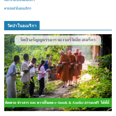
หารถเช่าในอเมริกา
วัดป่าในอเมริกา