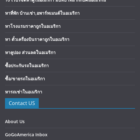
หาที่พัก บ้านเช่า,อพาร์ทเมนต์ในอเมริกา
หาโรงแรมราคาถูกในอเมริกา
หา ตั๋วเครื่องบินราคาถูกในอเมริกา
หาคูปอง ส่วนลดในอเมริกา
ซื้อประกันรถในอเมริกา
ซื้อ/ขายรถในอเมริกา
หารถเช่าในอเมริกา
Contact US
About Us
GoGoAmerica Inbox