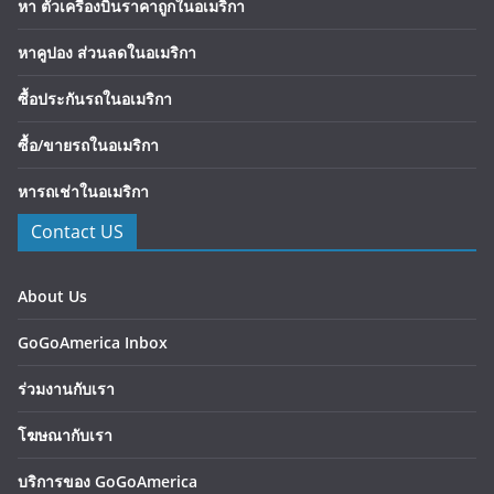
หา ตั๋วเครื่องบินราคาถูกในอเมริกา
หาคูปอง ส่วนลดในอเมริกา
ซื้อประกันรถในอเมริกา
ซื้อ/ขายรถในอเมริกา
หารถเช่าในอเมริกา
Contact US
About Us
GoGoAmerica Inbox
ร่วมงานกับเรา
โฆษณากับเรา
บริการของ GoGoAmerica