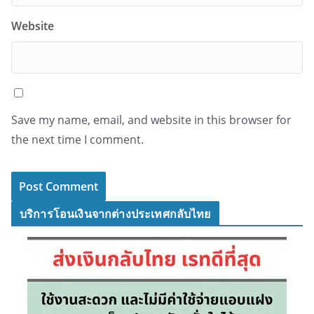
Website
Save my name, email, and website in this browser for
the next time I comment.
บริการโอนเงินจากต่างประเทศกลับไทย