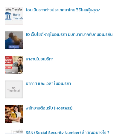
โอนเงินจากต่างประเทศมาไทย วิธีไหนคุ้มสุด?
10 เว็บไซต์หาคู่ในอเมริกา มีบทบาทมากกับคนอเมริกัน
หางานในอเมริกา
อากาศ และ เวลา ในอเมริกา
พนักงานต้อนรับ (Hostess)
SSN (Social Security Number) สำคัญอย่างไร ?