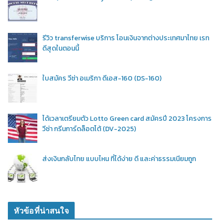
รีวิว transferwise บริการ โอนเงินจากต่างประเทศมาไทย เรท
ดีสุดในตอนนี้
ใบสมัคร วีซ่า อเมริกา ดีเอส-160 (DS-160)
ได้เวลาเตรียมตัว Lotto Green card สมัครปี 2023 โครงการ
วีซ่า กรีนการ์ดล็อตโต้ (DV-2025)
ส่งเงินกลับไทย แบบไหน ที่ได้ง่าย ดี และค่าธรรมเนียมถูก
หัวข้อที่น่าสนใจ