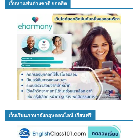
เว็บหาแฟนต่างชาติ ยอดฮิต
เว็บเรียนภาษาอังกฤษออนไลน์ เรียนฟรี