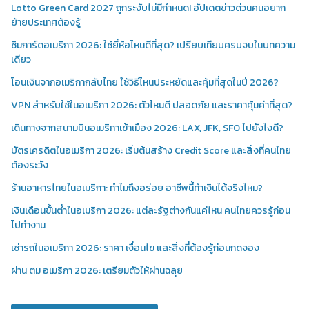
Lotto Green Card 2027 ถูกระงับไม่มีกำหนด! อัปเดตข่าวด่วนคนอยาก
ย้ายประเทศต้องรู้
ซิมการ์ดอเมริกา 2026: ใช้ยี่ห้อไหนดีที่สุด? เปรียบเทียบครบจบในบทความ
เดียว
โอนเงินจากอเมริกากลับไทย ใช้วิธีไหนประหยัดและคุ้มที่สุดในปี 2026?
VPN สำหรับใช้ในอเมริกา 2026: ตัวไหนดี ปลอดภัย และราคาคุ้มค่าที่สุด?
เดินทางจากสนามบินอเมริกาเข้าเมือง 2026: LAX, JFK, SFO ไปยังไงดี?
บัตรเครดิตในอเมริกา 2026: เริ่มต้นสร้าง Credit Score และสิ่งที่คนไทย
ต้องระวัง
ร้านอาหารไทยในอเมริกา: ทำไมถึงอร่อย อาชีพนี้ทำเงินได้จริงไหม?
เงินเดือนขั้นต่ำในอเมริกา 2026: แต่ละรัฐต่างกันแค่ไหน คนไทยควรรู้ก่อน
ไปทำงาน
เช่ารถในอเมริกา 2026: ราคา เงื่อนไข และสิ่งที่ต้องรู้ก่อนกดจอง
ผ่าน ตม อเมริกา 2026: เตรียมตัวให้ผ่านฉลุย