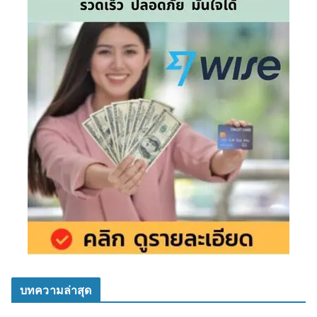
บทความล่าสุด