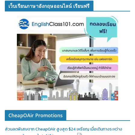
เว็บเรียนภาษาอังกฤษออนไลน์ เรียนฟรี
CheapOAir Promotions
ส่วนลดพิเสษจาก CheapOAir สูงสุด $24 เหรียญ เมื่อเดินทางระหว่าง