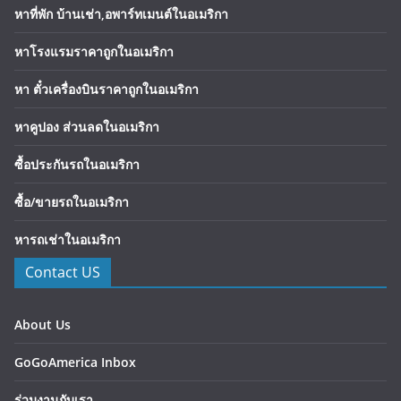
หาที่พัก บ้านเช่า,อพาร์ทเมนต์ในอเมริกา
หาโรงแรมราคาถูกในอเมริกา
หา ตั๋วเครื่องบินราคาถูกในอเมริกา
หาคูปอง ส่วนลดในอเมริกา
ซื้อประกันรถในอเมริกา
ซื้อ/ขายรถในอเมริกา
หารถเช่าในอเมริกา
Contact US
About Us
GoGoAmerica Inbox
ร่วมงานกับเรา