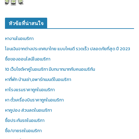
หัวข้อที่น่าสนใจ
หางานในอเมริกา
โอนเงินจากต่างประเทศมาไทย แบบไหนดี รวดเร็ว ปลอดภัยที่สุด ปี 2023
ซื้อของออนไลน์ในอเมริกา
10 เว็บไซต์หาคู่ในอเมริกา มีบทบาทมากกับคนอเมริกัน
หาที่พัก บ้านเช่า,อพาร์ทเมนต์ในอเมริกา
หาโรงแรมราคาถูกในอเมริกา
หา ตั๋วเครื่องบินราคาถูกในอเมริกา
หาคูปอง ส่วนลดในอเมริกา
ซื้อประกันรถในอเมริกา
ซื้อ/ขายรถในอเมริกา