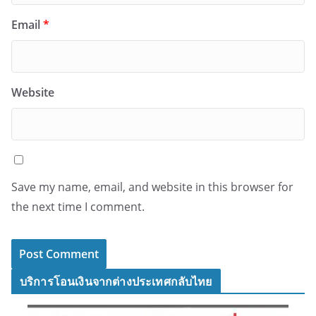
Email
*
Website
Save my name, email, and website in this browser for
the next time I comment.
บริการโอนเงินจากต่างประเทศกลับไทย