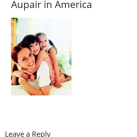
Aupair in America
Leave a Reply