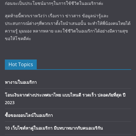
ก่อนจะเป็นประโยชน์มากๆในการใช้ชีวิตในอเมริกาค่ะ
สุดท้ายนี้พวกเราหวังว่า เรื่องราว ข่าวสาร ข้อมูลน่ารู้และ
ประสบการณ์ต่างๆที่พวกเราตั้งใจนำเสนอนั้น จะทำให้พี่น้องคนไทยได้
ความรู้ มุมมอง หลากหลาย และใช้ชีวิตในอเมริกาได้อย่างมีความสุข
ขอให้โชคดีค่ะ
Hot Topics
หางานในอเมริกา
โอนเงินจากต่างประเทศมาไทย แบบไหนดี รวดเร็ว ปลอดภัยที่สุด ปี
2023
ซื้อของออนไลน์ในอเมริกา
10 เว็บไซต์หาคู่ในอเมริกา มีบทบาทมากกับคนอเมริกัน