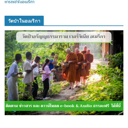
หารถเช่าในอเมริกา
วัดป่าในอเมริกา