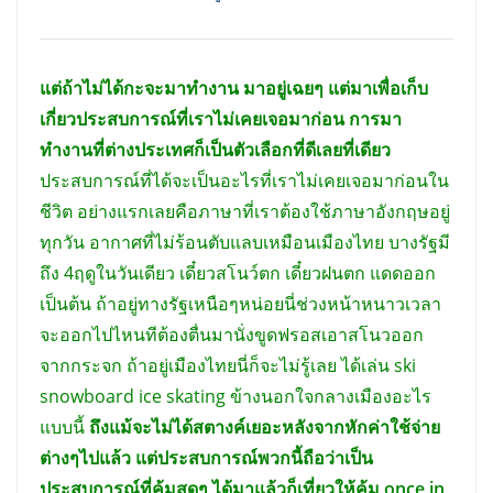
แต่ถ้าไม่ได้กะจะมาทำงาน มาอยู่เฉยๆ แต่มาเพื่อเก็บ
เกี่ยวประสบการณ์ที่เราไม่เคยเจอมาก่อน การมา
ทำ
งานที่ต่างประเทศก็เป็นตัวเลือกที่ดีเลยที่เดียว
ประสบการณ์ที่ได้จะเป็นอะไรที่เราไม่เคยเจอมาก่อนใน
ชีวิต อย่างแรกเลยคือภาษาที่เราต้องใช้ภาษาอังกฤษอยู่
ทุกวัน อากาศที่ไม่ร้อนตับแลบเหมือนเมืองไทย บางรัฐมี
ถึง 4ฤดูในวันเดียว เดี๋ยวสโนว์ตก เดี๋ยวฝนตก แดดออก
เป็นต้น ถ้าอยู่ทางรัฐเหนือๆหน่อยนี่ช่วงหน้าหนาวเวลา
จะออกไปไหนทีต้องตื่นมานั่งขูดฟรอสเอาสโนวออก
จากกระจก ถ้าอยู่เมืองไทยนี่ก็จะไม่รู้เลย ได้เล่น ski
snowboard ice skating ข้างนอกใจกลางเมืองอะไร
แบบนี้
ถึงแม้จะไม่ได้สตางค์เยอะหลังจากหักค่าใช้จ่าย
ต่างๆไปแล้ว แต่ประสบการณ์พวกนี้ถือว่าเป็น
ประสบการณ์ที่คุ้มสุดๆ ได้มาแล้วก็เที่ยวให้คุ้ม once in