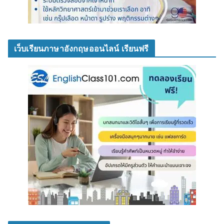
เว็บเรียนภาษาอังกฤษออนไลน์ เรียนฟรี