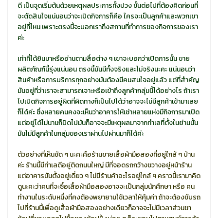
ดี เป็นจุดเริ่มต้นด้วยเหตุผลประการทั้งปวง ขั้นต่อไปที่ต้องคิดก่อนที่
จะตัดสินใจแน่นอนว่าจะเปิดกิจการก็คือ ใครจะเป็นลูกค้าและพวกเขา
อยู่ที่ไหน เพราะตรงนี้จะบอกเราถึงสถานที่ทำการของกิจการของเรา
ค่ะ
เท่าที่ได้ยินมาหรืออ่านตามสื่อต่าง ๆ เขาจะบอกว่าเปิดการนั้น ขาย
ผลิตภัณฑ์นี้รุ่งแน่นอน ตรงนี้มันมีทั้งจริงและไม่จริงนะคะ แน่นอนว่า
สินค้าหรือการบริการทุกอย่างมันต้องมีคนสนใจอยู่แล้ว แต่ที่สำคัญ
มันอยู่ที่ว่าเราจะสามารถเจาะหรือเข้าถึงลูกค้ากลุ่มนี้ได้อย่างไร ถ้าเรา
ไปเปิดกิจการอยู่ผิดที่ผิดทางก็เป็นไปได้ว่าอาจจะไม่มีลูกค้าเข้ามาเลย
ก็ได้ค่ะ ซึ่งหลายคนคงจะเห็นว่าอาคารให้เช่าหลายแห่งมีกิจการมาเปิด
แต่อยู่ได้ไม่นานก็ปิดไปมันก็อาจจะมีเหตุผลมาจากทำเลที่ตั้งในย่านนั้น
มันไม่มีลูกค้าในกลุ่มของเราผ่านไปผ่านมาก็ได้ค่ะ
ตัวอย่างที่เห็นชัด ๆ นะคะคือร้านขายเสื้อผ้ามือสองที่อยู่ใกล้ ๆ บ้าน
ค่ะ ร้านนี้มีทำเลดีอยู่ติดถนนใหญ่ มีที่จอดรถกว้างขวางอยู่หน้าร้าน
แต่อาคารมันตั้งอยู่เดี่ยว ๆ ไม่มีร้านค้าอะไรอยู่ใกล้ ๆ คราวนี้เรามาคิด
ดูนะคะว่าคนที่จะซื้อเสื้อผ้ามือสองอาจจะเป็นกลุ่มนักศึกษา หรือ คน
ทำงานในระดับหนึ่งที่คงต้องพยายามใช้เวลาให้คุ้มค่า ถ้าจะต้องขับรถ
ไปที่ร้านนี้เพื่อดูเสื้อผ้ามือสองอย่างเดียวก็อาจจะไม่มีเวลาส่วนขา