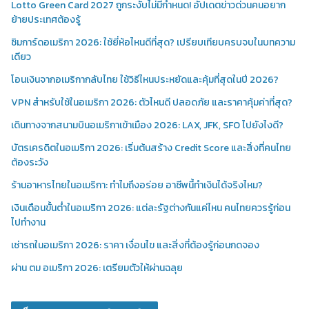
Lotto Green Card 2027 ถูกระงับไม่มีกำหนด! อัปเดตข่าวด่วนคนอยาก
ย้ายประเทศต้องรู้
ซิมการ์ดอเมริกา 2026: ใช้ยี่ห้อไหนดีที่สุด? เปรียบเทียบครบจบในบทความ
เดียว
โอนเงินจากอเมริกากลับไทย ใช้วิธีไหนประหยัดและคุ้มที่สุดในปี 2026?
VPN สำหรับใช้ในอเมริกา 2026: ตัวไหนดี ปลอดภัย และราคาคุ้มค่าที่สุด?
เดินทางจากสนามบินอเมริกาเข้าเมือง 2026: LAX, JFK, SFO ไปยังไงดี?
บัตรเครดิตในอเมริกา 2026: เริ่มต้นสร้าง Credit Score และสิ่งที่คนไทย
ต้องระวัง
ร้านอาหารไทยในอเมริกา: ทำไมถึงอร่อย อาชีพนี้ทำเงินได้จริงไหม?
เงินเดือนขั้นต่ำในอเมริกา 2026: แต่ละรัฐต่างกันแค่ไหน คนไทยควรรู้ก่อน
ไปทำงาน
เช่ารถในอเมริกา 2026: ราคา เงื่อนไข และสิ่งที่ต้องรู้ก่อนกดจอง
ผ่าน ตม อเมริกา 2026: เตรียมตัวให้ผ่านฉลุย