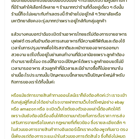
ช้อปที่ชอบออกไปซื้อของช้อปปิ้งบ่อย ๆ ก็จะชอบไปตามศูนย์การค้า
ที่มีร้านค้าให้เลือกได้หลาย ๆ ร้านมากกว่าร้านที่ตั้งอยู่เดี่ยว ๆ ดังนั้น
ร้านนี้ก็จะไม่เหมาะกับทำเลตรงนี้ ถ้าย้ายไปอยู่ใกล้ ๆ วิทยาลัยหรือ
มหาวิทยาลัยคงจะรุ่งมากกว่าเพราะอยู่ใกล้กับกลุ่มลูกค้า
แล้วบางคนบอกว่าฉันจะเปิดร้านอาหารไทยแต่ไม่ต้องการขายอาหาร
บุฟเฟต์ ตรงกันข้ามต้องการเสนอาหารที่มีความพิถีพิถันและต้องใช้
เวลาในการปรุงมากเพื่อให้รสชาติและหน้าตาของอาหารออกมา
สวยงาม แต่ไปตั้งอยู่ในย่านคนทำงานที่มีเวลาน้อยเพราะลูกค้าต้อง
ทำงานรายชั่วโมง ตรงนี้ก็อาจจะมีปัญหาได้เพราะลูกค้าชอบแต่ไม่มี
เวลามารออาหาร ส่วนลูกค้าที่มีเวลาและมีอำนาจซื้อก็ไม่อยากมาใน
ย่านนี้อะไรประมาณนั้น ปัญหาแบบนี้กลายมาเป็นปัญหาใหญ่สำหรับ
กิจการของเราได้ทั้งนั้นค่ะ
หรือแม้แต่การขายสินค้าทางออนไลน์เราก็ยังต้องคิดค่ะว่า เราจะเข้า
ถึงกลุ่มผู้ที่สนใจได้อย่างไรจะขายฝากตามเว็บไซต์ใหญ่อย่าง ebay
หรือ amazon หรือ จะเปิดเว็บไซต์ของตัวเองเหล่านี้ต้องคิดให้ดี
เพราะมันยังต้องมีเรื่องอื่นให้คิดตามมาด้วยทั้งการตั้งราคา การส่ง
เสริมการขายหรือโฆษณา กฎหมายที่เกี่ยวข้อง ซึ่งรายละเอียดลึก ๆ
ในส่วนของการขายสินค้าทางอินเตอร์เน็ทเราคงต้องพูดกันยาว ตรง
นี้เพียงแต่ต้องการจะแนะนำในส่วนของการตัดสินใจ ซึ่งก็ยังไม่หมด