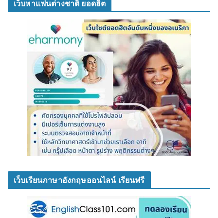
เว็บหาแฟนต่างชาติ ยอดฮิต
เว็บเรียนภาษาอังกฤษออนไลน์ เรียนฟรี