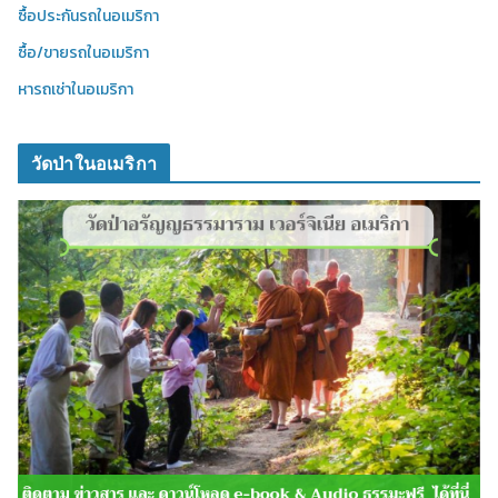
ซื้อประกันรถในอเมริกา
ซื้อ/ขายรถในอเมริกา
หารถเช่าในอเมริกา
วัดป่าในอเมริกา