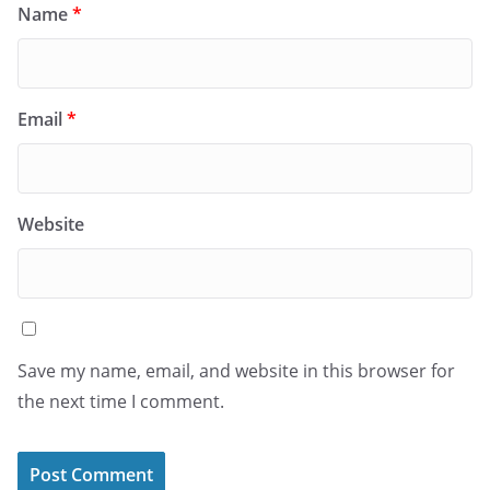
Name
*
Email
*
Website
Save my name, email, and website in this browser for
the next time I comment.