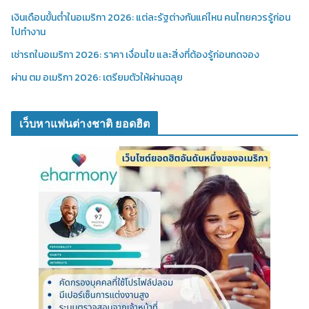
เงินเดือนขั้นต่ำในอเมริกา 2026: แต่ละรัฐต่างกันแค่ไหน คนไทยควรรู้ก่อน
ไปทำงาน
เช่ารถในอเมริกา 2026: ราคา เงื่อนไข และสิ่งที่ต้องรู้ก่อนกดจอง
ผ่าน ตม อเมริกา 2026: เตรียมตัวให้ผ่านฉลุย
เว็บหาแฟนต่างชาติ ยอดฮิต