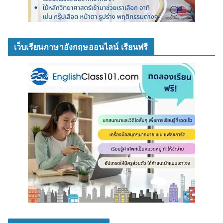
เว็บเรียนภาษาอังกฤษออนไลน์ เรียนฟรี