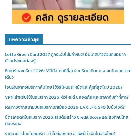
บทความล่าสุด
Lotto Green Card 2027 ถูกระงับไม่มีกำหนด! อัปเดตข่าวด่วนคนอยาก
ย้ายประเทศต้องรู้
ซิมการ์ดอเมริกา 2026: ใช้ยี่ห้อไหนดีที่สุด? เปรียบเทียบครบจบในบทความ
เดียว
โอนเงินจากอเมริกากลับไทย ใช้วิธีไหนประหยัดและคุ้มที่สุดในปี 2026?
VPN สำหรับใช้ในอเมริกา 2026: ตัวไหนดี ปลอดภัย และราคาคุ้มค่าที่สุด?
เดินทางจากสนามบินอเมริกาเข้าเมือง 2026: LAX, JFK, SFO ไปยังไงดี?
บัตรเครดิตในอเมริกา 2026: เริ่มต้นสร้าง Credit Score และสิ่งที่คนไทย
ต้องระวัง
ร้านอาหารไทยในอเมริกา: ทำไมถึงอร่อย อาชีพนี้ทำเงินได้จริงไหม?