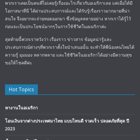
พวกเราเคยเป็นคนที่ไม่เคยรู้เรื่องอะไรเกี่ยวกับอเมริกาเลย แต่เมื่อได้มี
โอกาสมาที่นี่ ได้ผ่านประสบการณ์และได้รับรู้เรื่องราวมากมายที่น่า
สนใจ จึงอยากจะถ่ายทอดออกมา ซึ่งข้อมูลหลายอย่าง หากเราได้รู้ไว้
ก่อนจะเป็นประโยชน์มากๆในการใช้ชีวิตในอเมริกาค่ะ
สุดท้ายนี้พวกเราหวังว่า เรื่องราว ข่าวสาร ข้อมูลน่ารู้และ
ประสบการณ์ต่างๆที่พวกเราตั้งใจนำเสนอนั้น จะทำให้พี่น้องคนไทยได้
ความรู้ มุมมอง หลากหลาย และใช้ชีวิตในอเมริกาได้อย่างมีความสุข
ขอให้โชคดีค่ะ
Hot Topics
หางานในอเมริกา
โอนเงินจากต่างประเทศมาไทย แบบไหนดี รวดเร็ว ปลอดภัยที่สุด ปี
2023