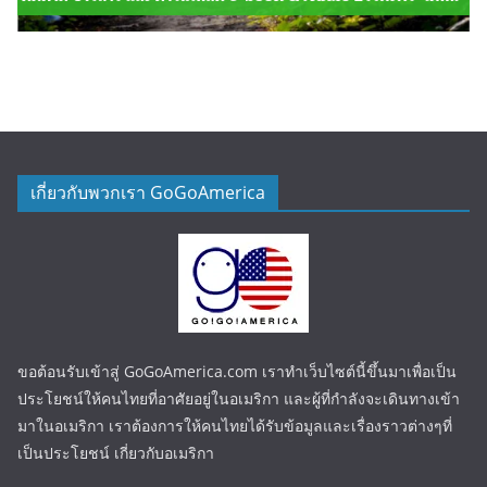
เกี่ยวกับพวกเรา GoGoAmerica
ขอต้อนรับเข้าสู่ GoGoAmerica.com เราทำเว็บไซต์นี้ขึ้นมาเพื่อเป็น
ประโยชน์ให้คนไทยที่อาศัยอยู่ในอเมริกา และผู้ที่กำลังจะเดินทางเข้า
มาในอเมริกา เราต้องการให้คนไทยได้รับข้อมูลและเรื่องราวต่างๆที่
เป็นประโยชน์ เกี่ยวกับอเมริกา