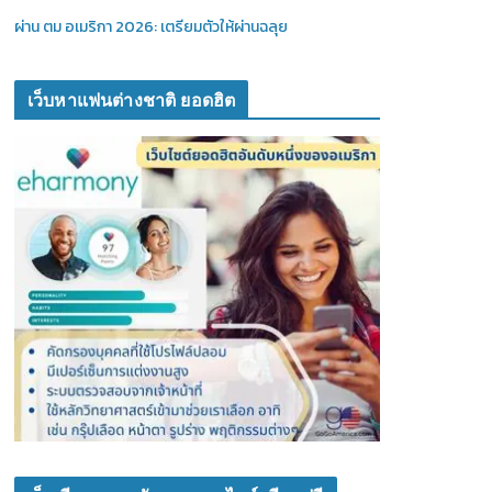
ผ่าน ตม อเมริกา 2026: เตรียมตัวให้ผ่านฉลุย
เว็บหาแฟนต่างชาติ ยอดฮิต