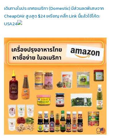
เดินทางในประเทศอเมริกา (Domestic)
มีส่วนลดพิเสษจาก
CheapOAir สูงสุด $24 เหรียญ คลิ้ก Link นี้แล้วใช้โค้ด:
USA24