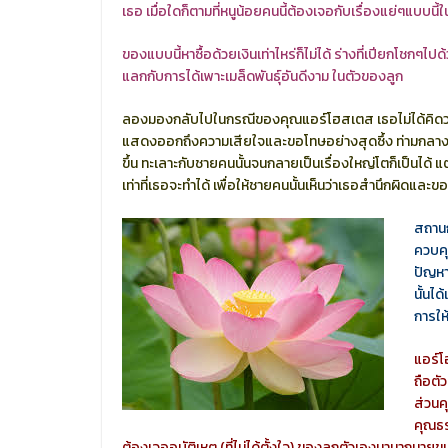
เธอ เมื่อใดก็ตามที่หนูน้อยคนนี้ต้องเจอกับเรื่องแย่ๆแบบนี
ของแบบนี้หาซื้อด้วยเงินเท่าไหร่ก็ไม่ได้ ร่างที่เปียกโชกๆไปด้วย
แลกกับการได้เพาะเมล็ดพันธุ์อันดีงาม ในตัวของลูก
ลองมองกลับไปในกรณีของคุณแอร์โฮสเตส เธอไม่ได้คิดว่า กิร
แสดงออกถึงความเสียใจและขอโทษอย่างสุดซึ้ง ท่ามกลางคว
ขึ้น ทะเลาะกับชายคนนั้นจนกลายเป็นเรื่องใหญ่โตก็เป็นได้ แ
เท่าที่เธอจะทำได้ เพื่อให้ชายคนนั้นเห็นว่าเธอสำนึกผิดแล
สถานก
ควบคุ
ปัญหา
นั้นไ
การให
แอร์โ
ถือตั
ส่วนคุ
คุณธร
ต้องเจออุบัติเหตุ (ที่ไม่ได้ตั้งใจ) ของลูกตัวเองมามากมาย