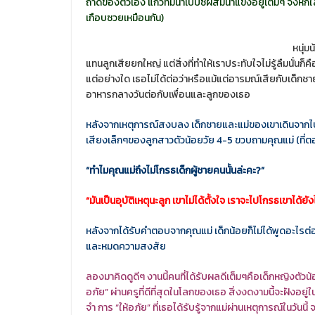
ถาดของตัวเอง แก้วที่มีน้ำเป็ปซี่ผสมน้ำแข็งอยู่เต็มๆ จึงหกใ
เกือบซวยเหมือนกัน)
หนุ่
แทนลูกเสียยกใหญ่ แต่สิ่งที่ทำให้เราประทับใจไม่รู้ลืมนั่น
แต่อย่างใด เธอไม่ได้ต่อว่าหรือแม้แต่อารมณ์เสียกับเด็กชายเล
อาหารกลางวันต่อกับเพื่อนและลูกของเธอ
หลังจากเหตุการณ์สงบลง เด็กชายและแม่ของเขาเดินจากไปแล้ว
เสียงเล็กๆของลูกสาวตัวน้อยวัย 4-5 ขวบถามคุณแม่ (ที่ตอนนี้
“ทำไมคุณแม่ถึงไม่โกรธเด็กผู้ชายคนนั้นล่ะคะ?”
“มันเป็นอุบัติเหตุนะลูก เขาไม่ได้ตั้งใจ เราจะไปโกรธเขาได้ยัง
หลังจากได้รับคำตอบจากคุณแม่ เด็กน้อยก็ไม่ได้พูดอะไร
และหมดความสงสัย
ลองมาคิดดูดีๆ งานนี้คนที่ได้รับผลดีเต็มๆคือเด็กหญิงตัวน้อ
อภัย” ผ่านครูที่ดีที่สุดในโลกของเธอ สิ่งงดงามนี้จะฝังอยู่ใ
จำ การ “ให้อภัย” ที่เธอได้รับรู้จากแม่ผ่านเหตุการณ์ในว