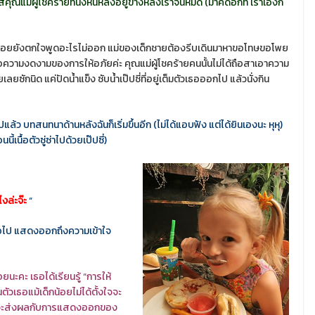
ส่คุณแม่ผู้โชคร้ายที่นั่งหันหลังอยู่ข้างหลังเราจนหมด (มาคิดอีกที เราเองก็
มน้อยยังตกใจพูดอะไรไม่ออก แม่ของเด็กชายต้องรีบเดินมาหาขอโทษขอโพย
ก็คือความงดงามของการให้อภัยค่ะ คุณแม่ผู้โชคร้ายคนนั้นไม่ได้ถือสาเอาความ
ยซักนิด แค่ปัดน้ำแข็ง ซับน้ำเป๊ปซี่ที่อยู่เต็มตัวเธอออกไป แล้วนั่งกิน
 บทสนทนาด้านหลังฉันก็เริ่มขึ้นอีก (ไม่ได้แอบฟัง แต่ได้ยินเองนะ หุหุ)
เนื้อตัวซู่ซ่าไปด้วยเป๊ปซี่)
ไงล่ะจ๊ะ
“
ต่อไป แสดงออกถึงความเข้าใจ
ยนะคะ เธอได้เรียนรู้ “การให้
นตัวเธอแม้เด็กน้อยไม่ได้ตั้งใจจะ
ันนี้ จะส่งผลกับการแสดงออกของ