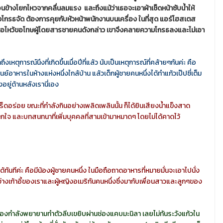
่อนข้างโยกไหวจากคลื่นลมแรง และถึงแม้ว่าเธอจะเอาผ้าเช็ดหน้าซับน้ำให้
ังโกรธจัด ต้องการคุยกับหัวหน้าพนักงานบนเครื่อง ในที่สุด แอร์โฮสเตส
มือไหว้ขอโทษผู้โดยสารชายคนดังกล่าว เขาจึงคลายความโกรธลงและไม่เอา
กถึงเหตุการณ์นึงที่เกิดขึ้นเมื่อปีที่แล้ว นับเป็นเหตุการณ์ที่คล้ายๆกันค่ะ คือ
นย์อาหารในห้างแห่งหนึ่งใกล้บ้าน แล้วเด็กผู้ชายคนหนึ่งได้ทำแก้วเป๊ปซี่เต็ม
่งอยู่ด้านหลังเรานี่เอง
อร็ดอร่อย ขณะที่กำลังกินอย่างเพลิดเพลินนั้น ก็ได้ยินเสียงน้ำแข็งสาด
ตกใจ และบทสนทนาที่เพิ่มบุคคลที่สามเข้ามาหมาดๆ โดยไม่ได้คาดไว้
ด้ทันทีค่ะ คือมีน้องผู้ชายคนหนึ่ง ในมือถือถาดอาหารที่หมายมั่นจะเอาไปนั่ง
ระหว่างเก้าอี้ของเราและผู้หญิงอเมริกันคนหนึ่งซึ่งมากับเพื่อนสาวและลูกๆของ
างที่น้องกำลังพยายามทำตัวลีบเขยิบผ่านช่องแคบมะนิลา เลยไม่ทันระวังแก้วใน