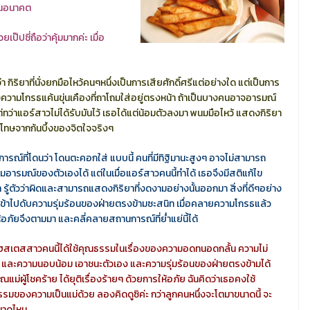
้ในอนาคต
เป๊ปซี่ถือว่าคุ้มมากค่ะ เมื่อ
ิยาที่นั่งยกมือไหว้คนๆหนึ่งเป็นการเสียศักดิ์ศรีแต่อย่างใด แต่เป็นการ
ามโกรธแค้นขุ่นเคืองที่ถาโถมใส่อยู่ตรงหน้า ถ้าเป็นบางคนอาจอารมณ์
ต่ทว่าแอร์สาวไม่ได้รับมันไว้ เธอได้แต่น้อมตัวลงมา พนมมือไหว้ แสดงกิริยา
ะขอโทษจากก้นบึ้งของจิตใจจริงๆ
ารณ์ที่โดนว่า โดนตะคอกใส่ แบบนี้ คนที่มีทิฐิมานะสูงๆ อาจไม่สามารถ
มอารมณ์ของตัวเองได้ แต่ในเมื่อแอร์สาวคนนี้ทำได้ เธอจึงมีสติแก้ไข
 รู้ตัวว่าผิดและสามารถแสดงกิริยาที่งดงามอย่างนั้นออกมา สิ่งที่ดีๆอย่าง
ด้เข้าไปดับความรุ่มร้อนของฝ่ายตรงข้ามซะสนิท เมื่อคลายความโกรธแล้ว
้อภัยจึงตามมา และคลี่คลายสถานการณ์ที่ย่ำแย่นี้ได้
ฮสเตสสาวคนนี้ได้ใช้คุณธรรมในเรื่องของความอดทนอดกลั้น ความไม่
ว และความนอบน้อม เอาชนะตัวเอง และความรุ่มร้อนของฝ่ายตรงข้ามได้
ณแม่ผู้โชคร้าย ได้ยุติเรื่องร้ายๆ ด้วยการให้อภัย ฉันคิดว่าเธอคงใช้
รมของความเป็นแม่ด้วย ลองคิดดูซิค่ะ กว่าลูกคนหนึ่งจะโตมาขนาดนี้ จะ
ขนาดไหน