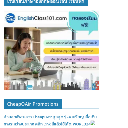
เว็บเรียนภาษาอังกฤษออนไลน์ เรียนฟรี
CheapOAir Promotions
ส่วนลดพิเสษจาก CheapOAir สูงสุด $24 เหรียญ เมื่อเดิน
ทางระหว่างประเทศ คลิ้ก Link นี้แล้วใช้โค้ด: WORLD24