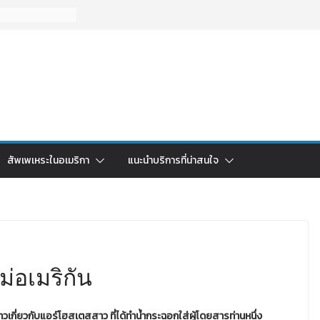
สัพเพเหระในอเมริกา
แนะนำบริการที่น่าสนใจ
่อเมริกัน
ินข่าวเกี่ยวกับแอร์โฮสเตสสาว ที่ได้ทำน้ำกระฉอกใส่ผู้โดยสารท่านหนึ่ง