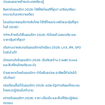
ด่วนคนอยากย้ายประเทศต้องรู้
ซิมการ์ดอเมริกา 2026: ใช้ยี่ห้อไหนดีที่สุด? เปรียบเทียบ
ครบจบในบทความเดียว
โอนเงินจากอเมริกากลับไทย ใช้วิธีไหนประหยัดและคุ้มที่สุด
ในปี 2026?
VPN สำหรับใช้ในอเมริกา 2026: ตัวไหนดี ปลอดภัย และ
ราคาคุ้มค่าที่สุด?
เดินทางจากสนามบินอเมริกาเข้าเมือง 2026: LAX, JFK, SFO
ไปยังไงดี?
บัตรเครดิตในอเมริกา 2026: เริ่มต้นสร้าง Credit Score
และสิ่งที่คนไทยต้องระวัง
ร้านอาหารไทยในอเมริกา: ทำไมถึงอร่อย อาชีพนี้ทำเงินได้
จริงไหม?
เงินเดือนขั้นต่ำในอเมริกา 2026: แต่ละรัฐต่างกันแค่ไหน คน
ไทยควรรู้ก่อนไปทำงาน
เช่ารถในอเมริกา 2026: ราคา เงื่อนไข และสิ่งที่ต้องรู้ก่อน
กดจอง