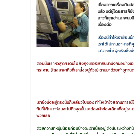
เนื่องจากเครื่องบินค
แล้ว แต่ผู้โดยสารก็ย
สาวก็คุกเข่าและพนม
เรื่องต่อ
เรื่องนี้ทำให้เราย้อนนึ
เราได้ไปทานอาหารที่ศู
แก้ว หกใส่ผู้หญิงซึ่งนั
ตอนนั้นเราหิวสุดๆ เดินไปสั่งกุ้งเทอริยากินมานั่งกินอย่างเ
กระจาย (ไถลมาหาถึงที่เรานั่งอยู่ด้วย) ตามมาด้วยคำอุทาน
เราซึ่่งนั่งอยู่ตรงนั้นก็เหลียวไปมอง ทำให้เข้าใจสถานการณ์ไ
กินที่โต๊ะ แต่ก่อนจะไปถึงจุดนั้น จะต้องฝ่าช่องเล็กๆที่อยู่
พวกเธอ
ด้วยความที่หนุ่มน้อยค่อนข้างจะเจ้าเนื้ออยู่ ดังนั้นระหว่