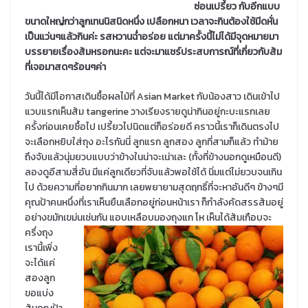
ซ่อนเปรี้ยว กับอีกแบบ
ขนาดใหญ่กว่าลูกเทนนิสนิดหนึ่ง เปลือกหนา เวลาจะกินต้องใช้มีดหั่น
เป็นแว่นๆแล้วกินค่ะ รสหวานฉ่ำอร่อย แต่มาครั้งนี้ไม่ได้มีจุดหมายมา
บรรยายเรื่องส้มหรอกนะคะ แต่จะมาแชร์ประสบการณ์ที่เกี่ยวกับส้ม
ที่เจอมาสดๆร้อนๆค่า
วันนี้ได้มีโอกาสเดินซื้อผลไม้ที่ Asian Market กับน้องสาว เดินเข้าไป
แวบแรกเห็นส้ม tangerine วางเรียงรายดูน่ากินอยู่กะบะแรกเลย
ครั้งก่อนเคยซื้อไป เปรี้ยวไปนิดแต่ก็อร่อยดี คราวนี้เราก็เดินตรงไป
จะเลือกหยิบใส่ถุง อะไรกันนี่ ลูกแรก ลูกสอง ลูกที่สามก็แล้ว ทำม้าย
ถึงจับแล้วนุ่มยวบแบบว่าข้างในน่าจะเน่าเละ (ทั้งที่ข้างนอกดูเหมือนดี)
ลองดูอีสามสี่อัน มีแค่ลูกเดียวที่จับแล้วพอใช้ได้ นิ่มแต่ไม่ยวบจนเกิน
ไป ด้วยความที่อยากกินมาก เลยพยายามสุดฤทธิ์ที่จะหาอันดีๆ ข้างๆมี
คุณป้าคนหนึ่งที่เราเห็นยืนเลือกอยู่ก่อนหน้าเรา ก็กำลังคัดสรรส้มอยู่
อย่างขมักเขม่นเช่นกัน แอบ
เหลือบมองถุงแก โห เห็นได้ส้มเกือบจะ
ครึ่งถุง
เรานี้เพิ่ง
จะได้แค่
สองลูก
ขอแบ่ง