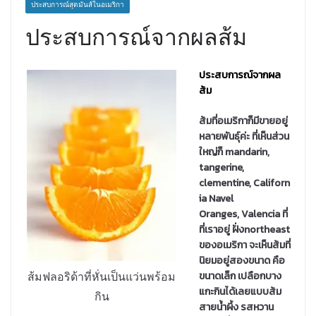
ประสบการณ์สุดมันส์ในอเมริกา
ประสบการณ์จากผลส้ม
ประสบการณ์จากผล
ส้ม
ส้มที่อเมริกาก็มีขายอยู่
หลายพันธุ์ค่ะ ที่เห็นส่วน
ใหญ่ก็ mandarin,
tangerine,
clementine, Californ
ia Navel
Oranges, Valencia ที่
ที่เราอยู่ ฝั่งnortheast
ของอเมริกา จะเห็นส้มที่
นิยมอยู่สองขนาด คือ
ขนาดเล็ก เปลือกบาง
ส้มฟลอริด้าที่หั่นเป็นแว่นพร้อม
แกะกินได้เลยแบบส้ม
กิน
สายน้ำผึ้ง รสหวาน