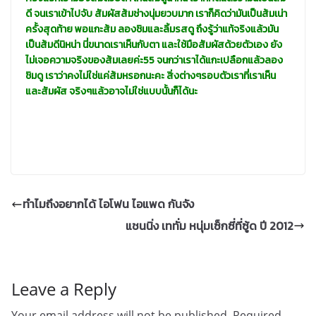
ดี จนเราเข้าไปจับ สัมผัสส้มช่างนุ่มยวบมาก เราก็คิดว่ามันเป็นส้มเน่า
ครั้งสุดท้าย พอแกะส้ม ลองชิมและลิ้มรสดู ถึงรู้ว่าแท้จริงแล้วมัน
เป็นส้มดีนิหน่า นี่ขนาดเราเห็นกับตา และใช้มือสัมผัสด้วยตัวเอง ยัง
ไม่เจอความจริงของส้มเลยค่ะ55 จนกว่าเราได้แกะเปลือกแล้วลอง
ชิมดู เราว่าคงไม่ใช่แค่ส้มหรอกนะคะ สิ่งต่างๆรอบตัวเราที่เราเห็น
และสัมผัส จริงๆแล้วอาจไม่ใช่แบบนั้นก็ได้นะ
ทำไมถึงอยากได้ ไอโฟน ไอแพด กันจัง
แชนนิ่ง เททั่ม หนุ่มเซ็กซี่ที่ซู้ด ปี 2012
Leave a Reply
Your email address will not be published.
Required