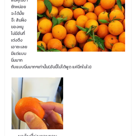
ส้มคุณป้า
ซักหน่อย
จะได้มั้ย
จ๊ะ ส้มฝั่ง
ของหนู
ไม่มีอันที่
เต่งตึง
เอาซะเลย
มีแต่แบบ
นิ่มมาก
กับแบบนิ่มมากๆเท่านั้น(อันนี้ไม่ได้พูด แค่นึกในใจ)
ผลส้มที่นุ่มยวบยาบ