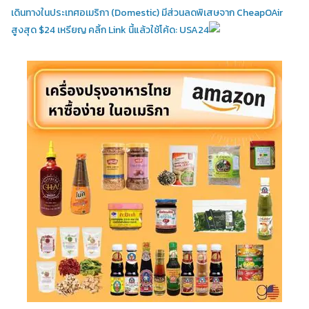
เดินทางในประเทศอเมริกา (Domestic)
มีส่วนลดพิเสษจาก CheapOAir
สูงสุด $24 เหรียญ คลิ้ก Link นี้แล้วใช้โค้ด: USA24