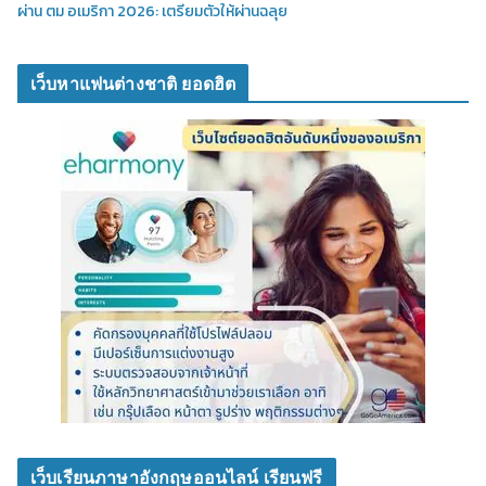
ผ่าน ตม อเมริกา 2026: เตรียมตัวให้ผ่านฉลุย
เว็บหาแฟนต่างชาติ ยอดฮิต
เว็บเรียนภาษาอังกฤษออนไลน์ เรียนฟรี