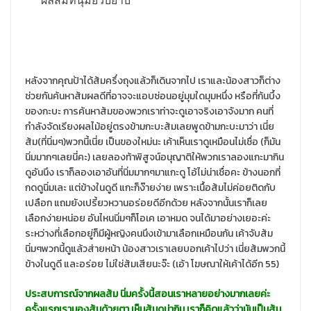
หลังจากคุณป้าได้ส้มครึ่งถุงแล้วก็เดินจากไป เราและน้องสาวก็ต่าง
ช่วยกันค้นหาส้มผลดีที่อาจจะแอบซ่อนอยู่มุมใดมุมหนึ่ง หรือที่ก้นบึ้ง
ของกะบะ การค้นหาส้มของพวกเราท่าจะดูเอาจริงเอาจังมาก คนที่
กำลังจัดเรียงผลไม้อยู่ตรงข้ามกะบะส้มเลยพูดข้ามกะบะมาว่า เนี่ย
ส้ม(ที่นิ่มๆ)พวกนี้เนี่ย เป็นของใหม่นะ เค้าเห็นเราดูเหมือนไม่เชื่อ (ก็มัน
นิ่มมากๆเลยนี่คะ) เลยลองท้าพิสูจน์อนุญาติให้พวกเราลองแกะมากิน
ดูอันนึง เราก็ลองเอาอันที่นิ่มมากๆมาแกะดู โอ้ไม่น่าเชื่อคะ ข้างนอกที่
กดดูนิ่มเละ แต่ข้างในดูดี แกะก็ง๊ายง่าย เพราะเนื้อส้มไม่ค่อยติดกับ
เปลือก แถมยังเปรี้ยวหวานอร่อยดีอีกด้วย หลังจากนั้นเราก็เลย
เลือกง่ายหน่อย อันไหนนิ่มๆก็โอเค เอาหมด จนได้มาอย่างเยอะค่ะ
ระหว่างที่เลือกอยู่ก็มีผู้หญิงคนนึงเข้ามาเลือกเหมือนกัน เค้าจับส้ม
นิ่มๆพวกนี้ดูแล้วส่ายหน้า น้องสาวเราเลยบอกเค้าไปว่า เนี่ยส้มพวกนี้
ข้างในดูดี และอร่อย ไม่ใช่ส้มเสียนะจ๊ะ (เอ้า โฆษณาให้เค้าได้อีก 55)
ประสบการณ์จากผลส้ม นิ่มครั้งนี้สอนเราหลายอย่างมากเลยค่ะ
ครั้งแรกเรามองส้มด้วยตา เห็นส้มดูน่ากิน เราก็คิดแล้วว่ามันเป็นส้ม