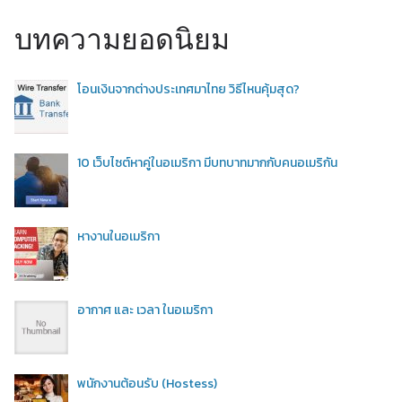
บทความยอดนิยม
โอนเงินจากต่างประเทศมาไทย วิธีไหนคุ้มสุด?
10 เว็บไซต์หาคู่ในอเมริกา มีบทบาทมากกับคนอเมริกัน
หางานในอเมริกา
อากาศ และ เวลา ในอเมริกา
พนักงานต้อนรับ (Hostess)