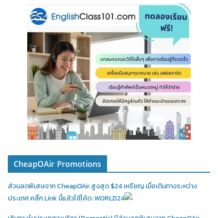
CheapOAir Promotions
ส่วนลดพิเสษจาก CheapOAir สูงสุด $24 เหรียญ เมื่อเดินทางระหว่าง
ประเทศ คลิ้ก Link นี้แล้วใช้โค้ด: WORLD24