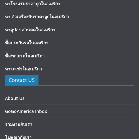
หาโรงแรมราคาถูกในอเมริกา
หา ตั๋วเครื่องบินราคาถูกในอเมริกา
หาคูปอง ส่วนลดในอเมริกา
ซื้อประกันรถในอเมริกา
ซื้อ/ขายรถในอเมริกา
หารถเช่าในอเมริกา
Contact US
About Us
GoGoAmerica Inbox
ร่วมงานกับเรา
โฆษณากับเรา