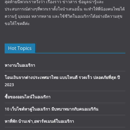
สุดท้ายนี้พวกเราหวังว่า เรื่องราว ข่าวสาร ข้อมูลน่ารู้และ
ประสบการณ์ต่างๆที่พวกเราตั้งใจนำเสนอนั้น จะทำให้พี่น้องคนไทยได้
ความรู้ มุมมอง หลากหลาย และใช้ชีวิตในอเมริกาได้อย่างมีความสุข
ขอให้โชคดีค่ะ
Hot Topics
หางานในอเมริกา
โอนเงินจากต่างประเทศมาไทย แบบไหนดี รวดเร็ว ปลอดภัยที่สุด ปี
2023
ซื้อของออนไลน์ในอเมริกา
10 เว็บไซต์หาคู่ในอเมริกา มีบทบาทมากกับคนอเมริกัน
หาที่พัก บ้านเช่า,อพาร์ทเมนต์ในอเมริกา