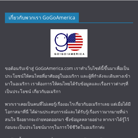
เกี่ยวกับพวกเรา GoGoAmerica
ขอต้อนรับเข้าสู่ GoGoAmerica.com เราทำเว็บไซต์นี้ขึ้นมาเพื่อเป็น
ประโยชน์ให้คนไทยที่อาศัยอยู่ในอเมริกา และผู้ที่กำลังจะเดินทางเข้า
มาในอเมริกา เราต้องการให้คนไทยได้รับข้อมูลและเรื่องราวต่างๆที่
เป็นประโยชน์ เกี่ยวกับอเมริกา
พวกเราเคยเป็นคนที่ไม่เคยรู้เรื่องอะไรเกี่ยวกับอเมริกาเลย แต่เมื่อได้มี
โอกาสมาที่นี่ ได้ผ่านประสบการณ์และได้รับรู้เรื่องราวมากมายที่น่า
สนใจ จึงอยากจะถ่ายทอดออกมา ซึ่งข้อมูลหลายอย่าง หากเราได้รู้ไว้
ก่อนจะเป็นประโยชน์มากๆในการใช้ชีวิตในอเมริกาค่ะ