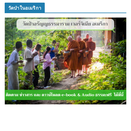
วัดป่าในอเมริกา