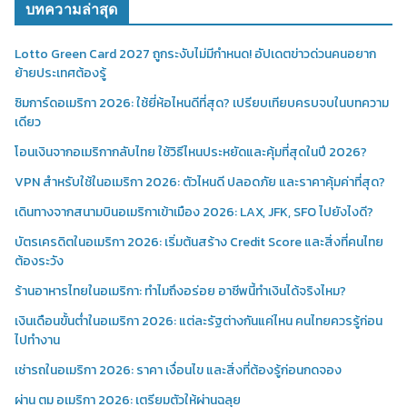
บทความล่าสุด
Lotto Green Card 2027 ถูกระงับไม่มีกำหนด! อัปเดตข่าวด่วนคนอยาก
ย้ายประเทศต้องรู้
ซิมการ์ดอเมริกา 2026: ใช้ยี่ห้อไหนดีที่สุด? เปรียบเทียบครบจบในบทความ
เดียว
โอนเงินจากอเมริกากลับไทย ใช้วิธีไหนประหยัดและคุ้มที่สุดในปี 2026?
VPN สำหรับใช้ในอเมริกา 2026: ตัวไหนดี ปลอดภัย และราคาคุ้มค่าที่สุด?
เดินทางจากสนามบินอเมริกาเข้าเมือง 2026: LAX, JFK, SFO ไปยังไงดี?
บัตรเครดิตในอเมริกา 2026: เริ่มต้นสร้าง Credit Score และสิ่งที่คนไทย
ต้องระวัง
ร้านอาหารไทยในอเมริกา: ทำไมถึงอร่อย อาชีพนี้ทำเงินได้จริงไหม?
เงินเดือนขั้นต่ำในอเมริกา 2026: แต่ละรัฐต่างกันแค่ไหน คนไทยควรรู้ก่อน
ไปทำงาน
เช่ารถในอเมริกา 2026: ราคา เงื่อนไข และสิ่งที่ต้องรู้ก่อนกดจอง
ผ่าน ตม อเมริกา 2026: เตรียมตัวให้ผ่านฉลุย