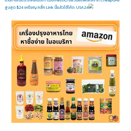
เดินทางในประเทศอเมริกา (Domestic)
มีส่วนลดพิเสษจาก CheapOAir
สูงสุด $24 เหรียญ คลิ้ก Link นี้แล้วใช้โค้ด: USA24