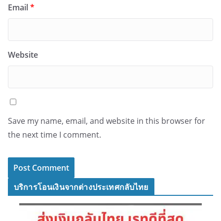
Email
*
Website
Save my name, email, and website in this browser for
the next time I comment.
บริการโอนเงินจากต่างประเทศกลับไทย