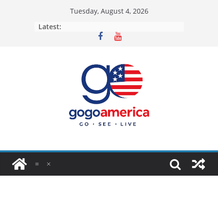
Skip
Tuesday, August 4, 2026
to
Latest:
content