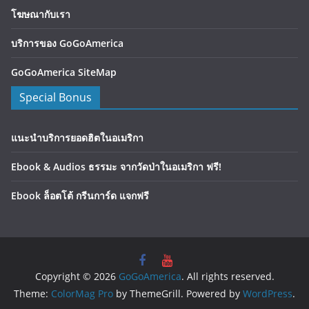
โฆษณากับเรา
บริการของ GoGoAmerica
GoGoAmerica SiteMap
Special Bonus
แนะนำบริการยอดฮิตในอเมริกา
Ebook & Audios ธรรมะ จากวัดป่าในอเมริกา ฟรี!
Ebook ล็อตโต้ กรีนการ์ด แจกฟรี
Copyright © 2026
GoGoAmerica
. All rights reserved.
Theme:
ColorMag Pro
by ThemeGrill. Powered by
WordPress
.