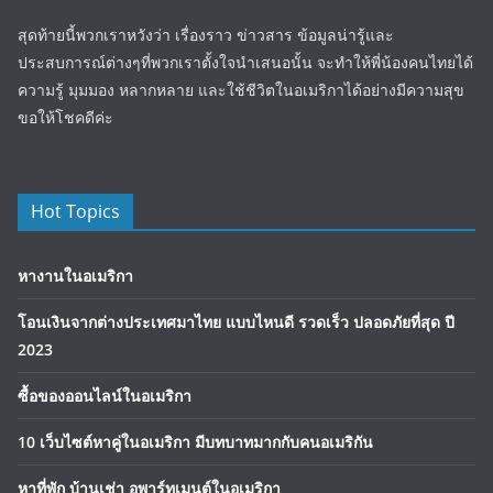
สุดท้ายนี้พวกเราหวังว่า เรื่องราว ข่าวสาร ข้อมูลน่ารู้และ
ประสบการณ์ต่างๆที่พวกเราตั้งใจนำเสนอนั้น จะทำให้พี่น้องคนไทยได้
ความรู้ มุมมอง หลากหลาย และใช้ชีวิตในอเมริกาได้อย่างมีความสุข
ขอให้โชคดีค่ะ
Hot Topics
หางานในอเมริกา
โอนเงินจากต่างประเทศมาไทย แบบไหนดี รวดเร็ว ปลอดภัยที่สุด ปี
2023
ซื้อของออนไลน์ในอเมริกา
10 เว็บไซต์หาคู่ในอเมริกา มีบทบาทมากกับคนอเมริกัน
หาที่พัก บ้านเช่า,อพาร์ทเมนต์ในอเมริกา