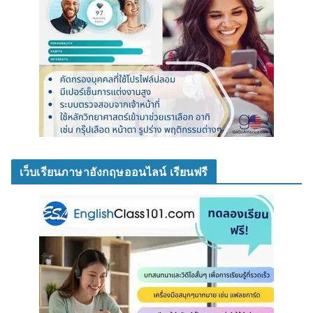
เว็บเรียนภาษาอังกฤษออนไลน์ เรียนฟรี