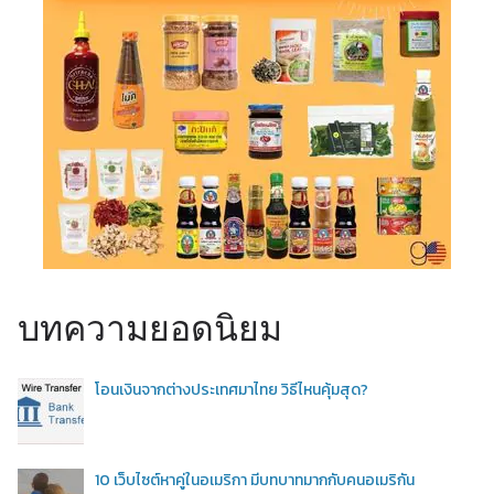
บทความยอดนิยม
โอนเงินจากต่างประเทศมาไทย วิธีไหนคุ้มสุด?
10 เว็บไซต์หาคู่ในอเมริกา มีบทบาทมากกับคนอเมริกัน