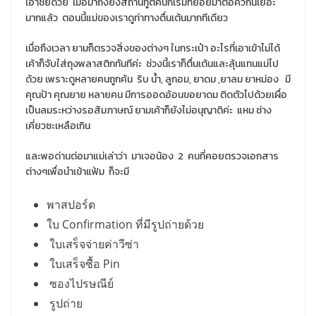
เอาชัยด้วย เมื่อมาถึงยังสถานทูตคนก็เริ่มทยอยมาต่อคิวกันเยอะ
มากแล้ว ตอนนี้แม่ของเราดูท่าทางตื่นเต้นมากทีเดียว
เมื่อถึงเวลา ยามก็ตรวจสิ่งของต่างๆ ในกระเป๋า อะไรที่เอาเข้าไม่ได้
เค้าก็จับใส่ถุงพลาสติกทันทีค่ะ ช่วงนี้เราก็ตื่นเต้นและลุ้นแทนแม่ไป
ด้วย เพราะดูหลายคนถูกค้น ริบ น้ำ, ลูกอม, ยาดม ,ยาลม ยาหม่อง มี
คุณป้า คุณยาย หลายคน มีการออดอ้อนขอยาดม ติดตัวไปด้วยเผื่อ
เป็นลมระหว่างรอสัมภาษณ์ ยามเค้าก็ยังไม่อนุญาติค่ะ แหม ช่าง
เคี่ยวซะเหลือเกิน
และพอด่านต่อมาแม่เล่าว่า มาเจอน้อง 2 คนที่คอยตรวจเอกสาร
ต่างๆเพื่อนำเข้าแฟ้ม ก็จะมี
พาสปอร์ต
ใบ Confirmation ที่มีรูปถ่ายด้วย
ใบเสร็จจ่ายค่าวีซ่า
ใบเสร็จซื้อ Pin
ซองไปรษณีย์
รูปถ่าย