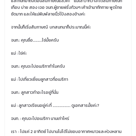
และทีนี้ก็มาถึงตอนสัมภาษณแล้วค่ะ แม่เล่าว่ากว่าจะได้สัมภาษณ์ก็
เกือบ บ่าย สอง เจอ จนท.ผู้ชายฝรั่งท้วมๆ เค้าเข้ามาทักทาย พูดไทย
ชัดมาก และให้แม่พิมพ์ลายนิ้วโป้งสองข้างค่ะ
จากนั้นก็เริ่มสัมภาษณ์ บทสนทนาก็ประมาณนี้ค่ะ
จนท.: คุณชื่อ………..ใช่มั้ยครับ
แม่ : ใช่ค่ะ
จนท.: คุณจะไปอเมริกาทำไมครับ
แม่ : ไปเที่ยวเยี่ยมลูกสาวที่อเมริกา
จนท.: ลูกสาวทำอะไรอยู่ที่นั่น
แม่ : ลูกสาวเรียนอยู่ค่ะที่ …………………. ดูเอกสารมั้ยค่ะ?
จนท. : คุณจะไปอเมริกา นานเท่าไหร่
เรา : ไปแค่ 2 อาทิตย์ ไปนานไม่ได้ไม่ชอบอากาศหนาวและห่วงหลาน