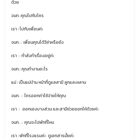
ด้วย
จนท. คุณไปกับใคร
เรา : ไปกับเพื่อนค่ะ
จนท. : เพื่อนคุณได้วีซ่าหรือยัง
เรา : กำลังทำเรื่องอยู่ค่ะ
จนท.: คุณทำงานอะไร
แม่ : เป็นแม่บ้าน หน้าที่ดูแลสามี ลูกและหลาน
จนท. : ใครออกค่าใช้จ่ายให้คุณ
เรา : ออกเองบางส่วน และสามีช่วยออกให้ด้วยค่ะ
จนท. : คุณจะไปพักที่ไหน
เรา : พักที่โรงแรมค่ะ ดูเอกสารมั้ยค่ะ