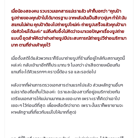
เมื่อน้องสองคน รวบรวมเอกสารแม่เราแล้ว เค้าก็บอกว่า “คุณป้า
รูปถ่ายของคุณป้าไม่ได้มาตรฐาน ฉากหลังมันเป็นสีขาวขุ่นๆ ทำให้ มัน
สแกนไม่ผ่าน คุณป้าต้องไปถ่ายรูปใหม่ค่ะ ถ่ายรูปเสร็จแล้วคุณป้ามา
ต่อคิวใหม่ได้นะค่ะ” แม่ถึงกับอึ้งไม่คิดว่าจะมาเจอปัญหาเรื่องรูปถ่าย
แบบนี้ อุตส่าห์คิดว่าช่างถ่ายรูปมีประสบการณ์ถ่ายรูปวีซ่าอเมริกามา
มาก ตามที่ช่างเค้าคุยไว้
เมื่อตั้งสติได้แล้วพวกเราก็รีบมาถ่ายรูปที่ร้านที่อยู่ใกล้กับสถานทูตนี้
หล่ะค่ะ กลับเข้ามาอีกทีก็ประมาณ 9 โมงกว่า น่าเสียดายเหมือนกัน
แทนที่จะได้คิวแรกๆๆ คราวนี้ต้อง รอ และรอต่อไป
หลังจากที่ผ่านการตรวจเอกสารด่านแรกไปแล้ว ส่วนหลักฐานอื่นๆ
แม่เราต้องถือเก็บไว้เองค่ะ (เราและน้องสาวที่อยู่อเมริกาช่วยกัน
เตรียมเอกสารให้แม่นานมากและเยอะมาก เพราะเราก็คิดว่าเอาไป
เยอะๆ ไว้ก่อนดีที่สุด เผื่อเหลือดีกว่าขาด เพราะงั้นเราก็พยายามจะ
หาหลักฐานที่เกี่ยวกับแม่ไปให้มากที่สุด)