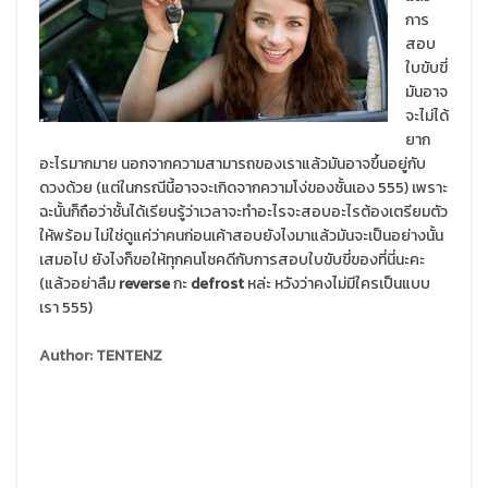
การ
สอบ
ใบขับขี่
มันอาจ
จะไม่ได้
ยาก
อะไรมากมาย นอกจากความสามารถของเราแล้วมันอาจขึ้นอยู่กับ
ดวงด้วย (แต่ในกรณีนี้อาจจะเกิดจากความโง่ของชั้นเอง 555) เพราะ
ฉะนั้นก็ถือว่าชั้นได้เรียนรู้ว่าเวลาจะทำอะไรจะสอบอะไรต้องเตรียมตัว
ให้พร้อม ไม่ใช่ดูแค่ว่าคนก่อนเค้าสอบยังไงมาแล้วมันจะเป็นอย่างนั้น
เสมอไป ยังไงก็ขอให้ทุกคนโชคดีกับการสอบใบขับขี่ของที่นี่นะคะ
(แล้วอย่าลืม
reverse
กะ
defrost
หล่ะ หวังว่าคงไม่มีใครเป็นแบบ
เรา 555)
Author: TENTENZ