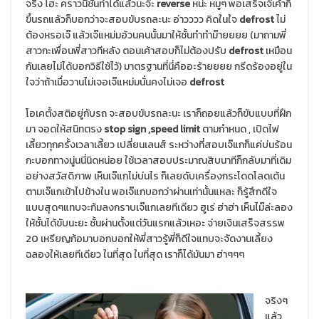
จริง โฮะ คราวนี้ชั้นทำได้แล้วนะจ๊ะ
reverse
หน่ะ หมูๆ พอเสร็จเจ๊เค้าก็
ขึ้นรถแล้วก็บอกว่าจะสอบขับรถละนะ อ่าวววว คิดในใจ
defrost
ไม่
ต้องหรอเจ๊ แล้วเจ๊แหม่มอ้วนคนนั้นมาให้ชั้นทำทำม๊ายยยย (มาถามพี่
สาวกะเพื่อนพี่สาวทีหลัง ตอนเค้าสอบก็ไม่ต้องปรับ
defrost
เหมือน
กันเลยไม่ได้บอกวิธีใช้ไว้) มาตรฐานที่นี่คืออะร้ายยยย กรีดร้องอยู่ใน
ใจว่าถ้าเมื่อวานไม่เจอเจ๊แหม่มนั่นคงไม่เจอ
defrost
โอเคตั้งสติอยู่กับรถ จะสอบขับรถละนะ เราก็ถอยแล้วก็ขับแบบที่ฝึก
มา จอดให้สนิทตรง
stop sign ,speed limit
ตามกำหนด , เปิดไฟ
เลี้ยวทุกครั้งเวลาเลี้ยว เปลี่ยนเลนส์ ระหว่างที่สอบเจ๊แกก็แค่บ่นร้อน
กะบอกทางนู่นนี่นิดหน่อย ใช้เวลาสอบประมาณสิบนาทีก็กลับมาที่เดิม
อย่างสวัสดิภาพ เห็นเจ๊แกไม่บ่นไร ก็เลยดับเครื่องกระโดดโลดเต้น
ตามเจ๊แกเข้าไปข้างใน พอเจ๊แกบอกว่าผ่านเท่านั้นแหละ ก็รู้สึกดีใจ
แบบสุดๆแทบจะก้มลงกราบเจ๊แกเลยทีเดียว ฮูเร่ ฮ่าฮ่า เห็นไม๊ล่ะลอง
ให้ชั้นได้ขับนะยะ ชั้นผ่านตั้งแต่วันแรกแล้วเหอะ จ่ายเงินเสร็จสรรพ
20 เหรียญก้อมาบอกบอกให้พี่สาวรู้พี่ก็ดีใจแทบจะจัดงานเลี้ยง
ฉลองให้เลยทีเดียว ในที่สุด ในที่สุด เราก็ได้มันมา ฮ่าๆๆๆ
จริงๆ
แล้ว