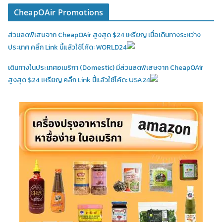
CheapOAir Promotions
ส่วนลดพิเสษจาก CheapOAir สูงสุด $24 เหรียญ เมื่อเดินทางระหว่าง
ประเทศ คลิ้ก Link นี้แล้วใช้โค้ด: WORLD24
เดินทางในประเทศอเมริกา (Domestic)
มีส่วนลดพิเสษจาก CheapOAir
สูงสุด $24 เหรียญ คลิ้ก Link นี้แล้วใช้โค้ด: USA24