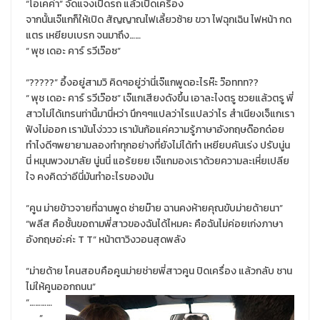
“โอเคค่า” จัดแจงเปิดรถ แล้วเปิดเครื่อง
จากนั้นเจ๊แกก็ให้เปิด สัญญาณไฟเลี้ยวซ้าย ขวา ไฟฉุกเฉิน ไฟหน้า กด
แตร เหยียบเบรก จนมาถึง……
“ พุช เดอะ คาร์ รวีเว๊อซ”
“?????” อึ้งอยู่สามวิ คิดๆอยู่ว่านี่เจ๊แกพูดอะไรห๊ะ ว๊อททท??
“ พุช เดอะ คาร์ รวีเว๊อซ” เจ๊แกเสียงดังขึ้น เอาละไงตรู ซวยแล้วตรู พี่
สาวไม่ได้เทรนท่านี้มานี่หว่า นึกๆๆแปลว่าไรแปลว่าไร สำเนียงเจ็แกเรา
ฟังไม่ออก เรามันโง่ววว เรามันก้อแค่ความรู้ภาษาอังกฤษด๊อกด๋อย
ทำไงดีๆพยายามลองทำทุกอย่างที่ยังไม่ได้ทำ เหยียบคันเร่ง ปรับนู่น
นี่ หมุนพวงมาลัย นู่นนี่ แอร้ยยย เจ๊แกมองเราด้วยความละเหี่ยเปลีย
ใจ คงคิดว่าอีนี่มันทำอะไรของมัน
“คูน ม่ายข้าวจายที่ฉานพูด ช่ายม๊าย ฉานคงห้ายคุณขับม่ายด้ายนา”
“พลีส คือชั้นขอถามพี่สาวของฉันได้ไหมคะ คือฉันไม่ค่อยเก่งภาษา
อังกฤษอ่ะค่ะ T T” หน้าตาวิงวอนสุดพลัง
“ม่ายด้าย โคนสอบคือคูนม่ายช่ายพี่สาวคูน ปิดเครื่อง แล้วกลับ ชาน
ไม่ให้คูนออกถนน”
“…………
…….”