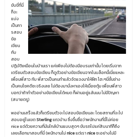
ขับขี่ที่นี่
ก็จะ
แบ่ง
เป็นกา
รสอบ
ข้อ
เขียน
กับ
สอบ
ปฏิบัติเหมือนในบ้านเรา แค่เพียงไม่ต้องมีอบรมเท่านั้น โดยเริ่มจาก
เตรียมตัวสอบข้อเขียน ก็ดูตัวอย่างข้อเขียนจากในบล็อกนี้เนี่ยแหละ
เพื่อนพี่สาว กับ พี่สาวเป็นคนทำแล้วจัดแจงมาให้ฝึก โฮะๆนี่ชั้นช่าง
เป็นคนโชคดีซะจริงเลย ไม่ต้องมานั่งหาเองให้เมื่อยตุ้ม เพื่อนพี่สาว
บอกว่าถ้าทำตัวอย่างข้อเขียนได้หมด ก็ผ่านอยู่แล้นนน ไม่มีปัญหา
(สบายตรู)
พออ่านเสร็จแล้วก็เตรียมตัวจะไปสอบข้อเขียนละ โดยสถานที่จะไป
สอบอยู่ในเขต
Sterling
แถวบ้าน ซึ่งขึ้นชื่อว่าพนักงานที่นี่ไม่ค่อย
nice แต่ด้วยความที่มันใกล้บ้านแบบสุดๆ ขับรถไปแค่สิบนาทีก็ถึง
เลยเลือกมาสอบที่นี่ (พนักงานไม่
nice
แต่เรา
nice
ซะอย่างไม่มี