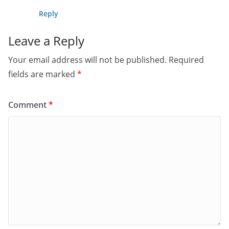
Reply
Leave a Reply
Your email address will not be published.
Required
fields are marked
*
Comment
*