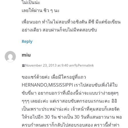
ไม่เป็นน่ะ
เลยให้ผ่าน ชิว ๆ นะ
เพื่อนบอก ทำไมไม่สอบที่วอชิงตัน ดีซี มีแต่ข้อเขียน
อย่างเดียว สอบผ่านก็จบไม่มีทดสอบขับ
Reply
miu
November 23, 2013 at 9:40 am
Permalink
ขอแชร์ด้วยค่ะ เผื่อมีใครอยู่ที่แถว
HERNANDO,MISSISSIPPI เราไปสอบขับเพิ่งได้ใบ
ขับขี่มา อยากบอกว่าที่เมืองนี้น่าจะแบบว่าง่ายสุดๆ
ๆๆๆ เลยอ่ะค่ะ แต่เราสอบขับตกรอบแรกนะคะ อิอิ
เป็นเพราะประหม่าน่ะค่ะ เจ้าหน้าที่คุมสอบก็เลยจัด
ให้รอไปอีก 30 วัน ช่างเป็น 30 วันที่แสนยาวนาน พอ
ครบกำหนดเราก็กลับไปสอบรอบสอง คราวนี้ทำท่า