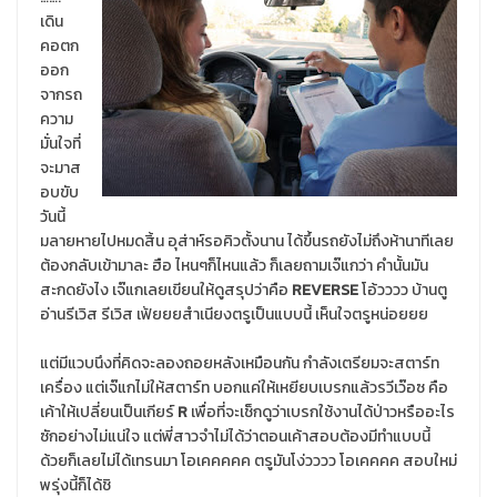
เดิน
คอตก
ออก
จากรถ
ความ
มั่นใจที่
จะมาส
อบขับ
วันนี้
มลายหายไปหมดสิ้น อุส่าห์รอคิวตั้งนาน ได้ขึ้นรถยังไม่ถึงห้านาทีเลย
ต้องกลับเข้ามาละ ฮือ ไหนๆก็ไหนแล้ว ก็เลยถามเจ๊แกว่า คำนั้นมัน
สะกดยังไง เจ๊แกเลยเขียนให้ดูสรุปว่าคือ
REVERSE
โอ้วววว บ้านตู
อ่านรีเวิส รีเวิส เฟ้ยยยสำเนียงตรูเป็นแบบนี้ เห็นใจตรูหน่อยยย
แต่มีแวบนึงที่คิดจะลองถอยหลังเหมือนกัน กำลังเตรียมจะสตาร์ท
เครื่อง แต่เจ๊แกไม่ให้สตาร์ท บอกแค่ให้เหยียบเบรกแล้วรวีเว๊อซ คือ
เค้าให้เปลี่ยนเป็นเกียร์
R
เพื่อที่จะเช็กดูว่าเบรกใช้งานได้ป่าวหรืออะไร
ซักอย่างไม่แน่ใจ แต่พี่สาวจำไม่ได้ว่าตอนเค้าสอบต้องมีทำแบบนี้
ด้วยก็เลยไม่ได้เทรนมา โอเคคคคค ตรูมันโง่วววว โอเคคคค สอบใหม่
พรุ่งนี้ก็ได้ชิ