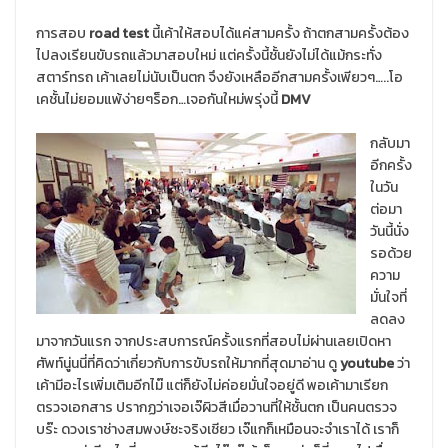
การสอบ
road test
นี้เค้าให้สอบได้แค่สามครั้ง ถ้าตกสามครั้งต้อง
ไปลงเรียนขับรถแล้วมาสอบใหม่ แต่ครั้งนี้ชั้นยังไม่ได้แม้กระทั่ง
สตาร์ทรถ เค้าเลยไม่นับเป็นตก จึงยังเหลืออีกสามครั้งเพียวๆ…..โอ
เคชั้นไม่ยอมแพ้ง่ายๆร็อก…เจอกันใหม่พรุ่งนี้
DMV
กลับมา
อีกครั้ง
ในวัน
ต่อมา
วันนี้นั่ง
รอด้วย
ความ
มั่นใจที่
ลดลง
มาจากวันแรก จากประสบการณ์ครั้งแรกที่สอบไม่ผ่านเลยเปิดหา
ศัพท์นู่นนี่ที่คิดว่าเกี่ยวกับการขับรถให้มากที่สุดมาอ่าน ดู
youtube
ว่า
เค้ามีอะไรเพิ่มเติมอีกไม๊ แต่ก็ยังไม่ค่อยมั่นใจอยู่ดี พอเค้ามาเรียก
ตรวจเอกสาร ปรากฏว่าเจอเจ๊ผิวสีเมื่อวานที่ให้ชั้นตก เป็นคนตรวจ
บร๊ะ ดวงเราช่างสมพงษ์ซะจริงเชียว เจ๊แกก็เหมือนจะจำเราได้ เราก็