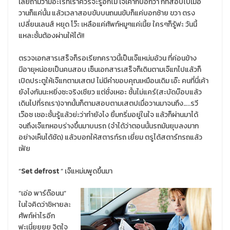
เลยถามว่ามีอะไรที่เราควรจะรู้อีกไม๊ เจ๊เค้าก็บอกว่า ก็ที่สอบไปเมื่อ
วานก็แค่นั้น แล้วเวลาสอบขับบนถนนขับก็แค่บอกซ้าย ขวา ตรง
เปลี่ยนเลนส์ หยุด โว๊ะ เหลือแค่ศัพท์หมูๆแค่เนี้ย ใครๆก็รู้ฟะ วันนี้
แหละชั้นต้องผ่านให้ได้!!
ตรวจเอกสารเสร็จก็รอเรียกคราวนี้เป็นเจ๊แหม่มอ้วน ที่ค่อนข้าง
มีอายุหน่อยเป็นคนสอบ เซ็นเอกสารเสร็จก็เดินตามเจ๊แกไปแล้วก็
เปิดประตูให้เจ๊แกตามเสตป ไม่มีคำขอบคุณเหมือนเดิม เอ๊ะ คนที่นี่เค้า
ยังไงกันนะหยิ่งซะจริงเชียว แต่ชั่งเหอะ ชั้นไม่แคร์(สะบัดบ๊อบแล้ว
เดินไปที่รถเรา)จากนั้นก็ตามสอบตามเสตปเมื่อวานมาจนถึง…..รวี
เว๊อซ เชอะชั้นรู้แล้วย่ะว่าทำยังไง ยิ้มกริ่มอยู่ในใจ แล้วก็ผ่านมาได้
จนถึงเจ๊แกหอบร่างขึ้นมาบนรถ (จำได้ว่าตอนนั้นรถมันยุบลงมาก
อย่างเห็นได้ชัด) แล้วบอกให้สตารท์รถ เยี่ยม ตรูได้สตาร์ทรถแล้ว
เฟ้ย
“
Set defrost
” เจ๊แหม่มพูดขึ้นมา
“เอ่อ พาร์ด๊อนน”
ในใจคิดว่าชิหายละ
ศัพท์ห่าไรอีก
ฟะเนี่ยยยย จิตใจ