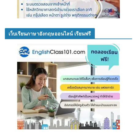
เว็บเรียนภาษาอังกฤษออนไลน์ เรียนฟรี