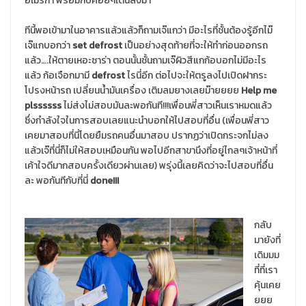
อเมริกา พร้อมกับค่อยๆเดินลงมา
ทีนี้พอเข้ามาในอาคารแล้วแล้วก็ถามเจ๊แกว่า มีอะไรที่ชั้นต้องรู้อีกไม๊
เจ๊แกบอกว่า
set defrost
เป็นอย่างสุดท้ายที่จะให้ทำก่อนออกรถ
แล้ว….ให้ตายเหอะซาร่า ตอนนั้นชั้นถามเจ๊ผิวสีแกก้อบอกไม่มีอะไร
แล้ว ก้อเจือกมามี
defrost
ไรนี่อีก ต่อไปจะให้ตรูลงไปเปิดฝากระ
โปรงหน้ารถ เปลี่ยนน้ำมันเครื่อง เติมลมยางเลยม๊ายยยย
Help me
plssssss
ไม่ส่งไม่สอบมันละพอกันที!!!เพื่อนพี่สาวเห็นเราหมดแล้ว
ซึ่งกำลังใจในการสอบเลยแนะนำบอกให้ไปสอบที่อื่น (เพื่อนพี่สาว
เคยมาสอบที่นี่โดยยืมรถคนอื่นมาสอบ ปรากฏว่าเปิดกระจกไม่ลง
แล้วเจ๊ที่นี่ก็ไม่ให้สอบเหมือนกัน พอไปอีกสาขานึงที่อยู่ไกลๆเจ้าหน้าที่
เค้าใจดีมากสอบครั้งเดียวผ่านเลย) พรุ่งนี้เลยคิดว่าจะไปสอบที่อื่น
ละ พอกันทีกับที่นี่
done!!!
กลับ
มายังที่
เดิมมม
ที่ที่เรา
คุ้นเคย
ยยย