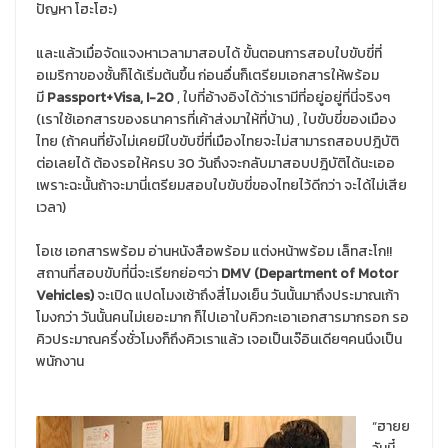
ปัญหา โฮะโฮะ)
และแล้วเมื่อจัดแจงหาเวลามาสอบได้ ขั้นตอนการสอบใบขับขี่ที่
อเมริกาของชั้นก็ได้เริ่มต้นขึ้น ก่อนอื่นก็เตรียมเอกสารให้พร้อม
มี
Passport+Visa, I-20
, ใบที่อ้างอิงได้ว่าเรามีที่อยู่อยู่ที่นี่จริงๆ
(เราใช้เอกสารของธนาคารที่เค้าส่งมาให้ที่บ้าน) , ใบขับขี่ของเมือง
ไทย (ถ้าคนที่ยังไม่เคยมีใบขับขี่ที่เมืองไทยจะไม่สามารถสอบปฎิบัติ
ต่อเลยได้ ต้องรอให้ครบ 30 วันถึงจะกลับมาสอบปฎิบัติได้นะเออ
เพราะฉะนั้นถ้าจะมานี่เตรียมสอบใบขับขี่ของไทยไว้ดีกว่า จะได้ไม่เสีย
เวลา)
โอเช เอกสารพร้อม อ่านหนังสือพร้อม แต่งหน้าพร้อม เล็ทสะโก!!
สถานที่สอบขับที่นี่จะเรียกย่อๆว่า
DMV (Department of Motor
Vehicles)
จะเปิด แปดโมงเช้าถึงสี่โมงเย็น วันนั้นมาถึงประมาณเก้า
โมงกว่า วันนั้นคนไม่เยอะมาก ก็ไปเอาใบคิวกะเอาเอกสารมากรอก รอ
คิวประมาณครึ่งชั่วโมงก็ถึงคิวเราแล้ว เจอเป็นเจ๊อินเดียๆคนนึงเป็น
พนักงาน
“ฮายย