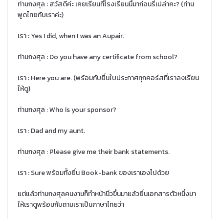
ท่านกงศุล : สวัสดีค่ะ เคยเรียนที่โรงเรียนนี้มาก่อนรึเปล่าคะ? (ท่าน
พูดไทยกับเราค่ะ)
เรา : Yes I did, when I was an Aupair.
ท่านกงศุล : Do you have any certificate from school?
เรา : Here you are. (พร้อมกับยื่นใบประกาศทุกคอร์สที่เราลงเรียน
ให้ดู)
ท่านกงศุล : Who is your sponsor?
เรา : Dad and my aunt.
ท่านกงศุล : Please give me their bank statements.
เรา : Sure พร้อมทั้งยื่น Book-bank ของเราเองไปด้วย
แต่แล้วท่านกงศุลคนงามก็ทำหน้านิ่วขึ้นมาแล้วยื่นเอกสารตัวหนึ่งมา
ให้เราดูพร้อมกับถามเราเป็นภาษาไทยว่า