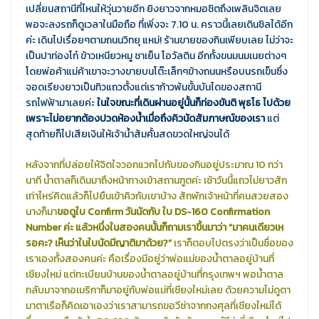
เปลี่ยนสถานีที่ไหนให้วุ่นวายอีก ยิงยาวจากหมอชิตถึงเพลินจิตเลย
พอจะลงรถก็ดูเวลาในมือถือ ที่เพิ่งจะ 7.10 น. คราวนี้เลยเดินชิลได้อีก
ค่ะ เดินไปเรื่อยๆตามถนนวิทยุ แหม่! ร้านขายของกินเพียบเลย ไม่ว่าจะ
เป็นปาท่องโก๋ ข้าวเหนียวหมู ชาเย็น โอวัลติน อีกทั้งขนมนมเนยต่างๆ
โดยพ่อค้าแม่ค้าเขาจะวางขายบนโต๊ะเล็กๆข้างถนนหรือบนรถเข็นซึ่ง
จอดเรียงยาวเป็นทิวแถวตั้งแต่เราก้าวพ้นขั้นบันไดของสถานี
รถไฟฟ้ามาเลยค่ะ
ในใจขณะที่เดินผ่านอยู่นั้นก็ท่องขันติ พุธโธ ไปด้วย
เพราะไม่อยากต้องปวดห้องน้ำเมื่อถึงคิวนัดสัมภาษณ์ของเรา
แต่
สุดท้ายก็ไปเสียเงินให้เจ้าน้ำส้มคั้นสดขวดใหญ่จนได้
หลังจากที่ปล่อยให้จิตใจวอกแวกไปกับของกินอยู่ประมาณ 10 กว่า
นาที น้ำตาลก็เดินมาถึงหน้าทางเข้าสถานฑูตค่ะ เช้าวันนี้แถวไม่ยาวสัก
เท่าไหร่คิดแล้วก็ไปยืนเข้าคิวกับเขาบ้าง สักพักเจ้าหน้าที่คนสวยสอง
นางก็มา
ขอดูใบ Confirm วันนัดกับ ใบ DS-160 Confirmation
Number ค่ะ แล้วหนึ่งในสองคนนั้นก็ถามเราขึ้นมาว่า “มาคนเดียวเห
รอคะ? เห็นว่าในใบนัดมีญาติมาด้วย?”
เราก็ตอบไปตรงว่าเป็นชื่อของ
เราเองทั้งสองคนค่ะ คือเรื่องมีอยู่ว่าพ่อแม่ของน้ำตาลอยู่บ้านที่
เชียงใหม่ แต่ทะเบียนบ้านของน้ำตาลอยู่บ้านที่กรุงเทพฯ พอน้ำตาล
กลับมาจากอเมริกาก็มาอยู่กับพ่อแม่ที่เชียงใหม่เลย ด้วยความไม่ดูตา
มาตาเรือก็คิดเอาเองว่าเราสามารถขอวีซ่าจากกงศุลที่เชียงใหม่ได้