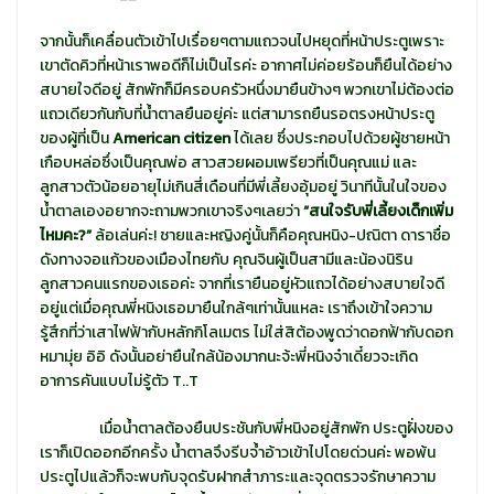
จากนั้นก็เคลื่อนตัวเข้าไปเรื่อยๆตามแถวจนไปหยุดที่หน้าประตูเพราะ
เขาตัดคิวที่หน้าเราพอดีก็ไม่เป็นไรค่ะ อากาศไม่ค่อยร้อนก็ยืนได้อย่าง
สบายใจดีอยู่ สักพักก็มีครอบครัวหนึ่งมายืนข้างๆ พวกเขาไม่ต้องต่อ
แถวเดียวกันกับที่น้ำตาลยืนอยู่ค่ะ แต่สามารถยืนรอตรงหน้าประตู
ของผู้ที่เป็น
American citizen
ได้เลย ซึ่งประกอบไปด้วยผู้ชายหน้า
เกือบหล่อซึ่งเป็นคุณพ่อ สาวสวยผอมเพรียวที่เป็นคุณแม่ และ
ลูกสาวตัวน้อยอายุไม่เกินสี่เดือนที่มีพี่เลี้ยงอุ้มอยู่ วินาทีนั้นในใจของ
น้ำตาลเองอยากจะถามพวกเขาจริงๆเลยว่า
“สนใจรับพี่เลี้ยงเด็กเพิ่ม
ไหมคะ?”
ล้อเล่นค่ะ! ชายและหญิงคู่นั้นก็คือคุณหนิง-ปณิตา ดาราชื่อ
ดังทางจอแก้วของเมืองไทยกับ คุณจินผู้เป็นสามีและน้องนิริน
ลูกสาวคนแรกของเธอค่ะ จากที่เรายืนอยู่หัวแถวได้อย่างสบายใจดี
อยู่แต่เมื่อคุณพี่หนิงเธอมายืนใกล้ๆเท่านั้นแหละ เราถึงเข้าใจความ
รู้สึกที่ว่าเสาไฟฟ้ากับหลักกิโลเมตร ไม่ใส่สิต้องพูดว่าดอกฟ้ากับดอก
หมามุ่ย อิอิ ดังนั้นอย่ายืนใกล้น้องมากนะจ้ะพี่หนิงจ๋าเดี๋ยวจะเกิด
อาการคันแบบไม่รู้ตัว T..T
เมื่อน้ำตาลต้องยืนประชันกับพี่หนิงอยู่สักพัก ประตูฝั่งของ
เราก็เปิดออกอีกครั้ง น้ำตาลจึงรีบจ้ำอ้าวเข้าไปโดยด่วนค่ะ พอพ้น
ประตูไปแล้วก็จะพบกับจุดรับฝากสำภาระและจุดตรวจรักษาความ