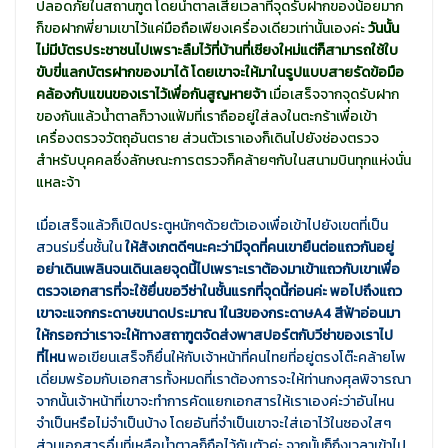
ปลอดภัยในสถานฑูต โดยน้ำตาลเสียเวลาที่จุดรับฝากของน้อยมาก
ก็ขอฝากพี่ยามเขาไว้แค่มือถือเพียงเครื่องเดียวเท่านั้นเองค่ะ
วันนั้น
ไม่มีบัตรประชาชนไปเพราะลืมไว้ที่บ้านที่เชียงใหม่แต่ก็สามารถใช้ใบ
ขับขี่แลกบัตรฝากของมาได้ โดยเขาจะให้มาในรูปแบบสายรัดข้อมือ
คล้องกับแขนของเราไว้เพื่อกันสูญหายจ้า
เมื่อเสร็จจากจุดรับฝาก
ของกันแล้วน้ำตาลก็วางแฟ้มที่เราถืออยู่ใส่ลงในตะกร้าเพื่อเข้า
เครื่องตรวจวัตถุอันตราย ส่วนตัวเราเองก็เดินไปยังช่องตรวจ
สำหรับบุคคลซึ่งลักษณะการตรวจก็คล้ายๆกับในสนามบินทุกแห่งนั่น
แหละจ้า
เมื่อเสร็จแล้วก็เปิดประตูหนักๆด้วยตัวเองเพื่อเข้าไปยังเขตที่เป็น
สวนร่มรื่นชั้นใน
ให้สังเกตดีๆนะคะว่ามีจุดที่คนเขายืนต่อแถวกันอยู่
อย่าเดินเพลินจนเดินเลยจุดนี้ไปเพราะเราต้องมาเข้าแถวกับเขาเพื่อ
ตรวจเอกสารที่จะใช้ยื่นขอวีซ่าในชั้นแรกที่จุดนี้ก่อนค่ะ พอไปถึงแถว
เขาจะแจกกระดาษขนาดประมาณ 1ใน3ของกระดาษA4 สีฟ้าอ่อนมา
ให้กรอกว่าเราจะให้ทางสถาฑูตจัดส่งพาสปอร์ตกับวีซ่าของเราไป
ที่ไหน
พอเขียนเสร็จก็ยื่นให้กับเจ้าหน้าที่คนไทยที่อยู่ตรงโต๊ะคล้ายโพ
เดี่ยมพร้อมกับเอกสารทั้งหมดที่เราต้องการจะให้ท่านกงศุลพิจารณา
จากนั้นเจ้าหน้าที่เขาจะทำการคัดแยกเอกสารให้เราเองค่ะว่าอันไหน
จำเป็นหรือไม่จำเป็นบ้าง โดยอันที่จำเป็นเขาจะใส่เอาไว้ในซองใสๆ
ส่วนเอกสารอื่นที่เหลือน้ำตาลก็ถือไว้กับตัวค่ะ จากนั้นก็ถึงเวลาเข้าไป