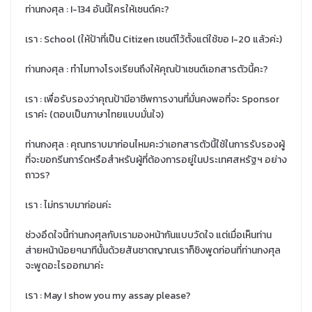
ท่านกงศุล : I-134 อันนี้ใครให้เซนต์คะ?
เรา : School (ให้ป้าที่เป็น Citizen เซนต์ไว้ตั้งแต่ใช้ขอ I-20 แล้วค่ะ)
ท่านกงศุล : ทำไมทางโรงเรียนถึงให้คุณป้าเซนต์เอกสารตัวนี้คะ?
เรา : เพื่อรับรองว่าคุณป้ามีอาชีพการงานที่มั่นคงพอที่จะ Sponsor
เราค่ะ (ตอบเป็นภาษาไทยแบบมั่นใจ)
ท่านกงศุล : คุณทราบมาก่อนไหมคะว่าเอกสารตัวนี้ใช้ในการรับรองผู้
ที่จะขอกรีนการ์ดหรือสำหรับผู้ที่ต้องการอยู่ในประเทศสหรัฐฯ อย่าง
ถาวร?
เรา : ไม่ทราบมาก่อนค่ะ
ช่วงอึดใจนี้ท่านกงศุลกับเรามองหน้ากันแบบวัดใจ แต่เมื่อเห็นท่าน
ส่ายหน้าน้อยๆนาทีนั้นด้วยสันชาตญาณเราก็ชิงพูดก่อนที่ท่านกงศุล
จะพูดอะไรออกมาค่ะ
เรา : May I show you my assay please?