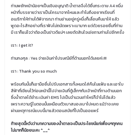
ท่านพยักหน้าน้อยๆเป็นเชิงอนุญาติ น้ำตาลจึงได้ยื่นกระดาษ A4 หนึ่ง
หน้าที่บรรยายว่าเราเป็นใครมาจากไหนและทำไมถึงอยากเรียนที่
อเมริกาให้ท่านได้พิจารณา ท่านอ่านอยู่ครู่หนึ่งก็เลื่อนคืนมาให้ แล้ว
พูดอะไรสักอย่างที่เราฟังไม่ถนัดเพราะเบามาก แต่ด้วยรอยยิ้มที่ท่าน
มี เราก็แน่ใจว่าต้องเป็นข่าวดีแน่ๆ เลยตัดสินใจเอ่ยถามท่านไปอีกครั้ง
เรา : I get it?
ท่านกงศุล : Yes จ่ายเงินค่าไปรษณีย์ที่ด้านนอกได้เลยค่ะ!!!
เรา : Thank you so much
พร้อมกันนั้นก็เอามือยื่นไปรับเอกสารทั้งหมดใส่คืนในแฟ้ม และเอาใบ
สีฟ้าที่เขียนไว้ก่อนหน้านี้ไปจ่ายเงินที่ตู้เล็กๆกับเจ้าหน้าที่ทางด้านนอก
ซึ่งน้ำตาลได้ชำระเงินค่า EMS ไปเป็นจำนวนเท่าไหร่ก็จำไม่ได้แล้ว
เพราะความรู้ในตอนนั้นเหมือนตัวเบาสมองเบาไปหมด แม้ว่าจะเคย
ผ่านเหตุการณ์แบบนี้มาแล้วตอนสมัยที่ไปเป็นออแพร์
ท้ายสุดนี้หวังว่าบทความของน้ำตาลจะเป็นประโยชน์แก่เพื่อนๆทุกคน
ไม่มากก็น้อยนะคะ ^__^