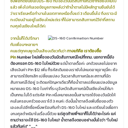
ซึ่งพอกดยืนยันใบDS-160 กับจองวันนัดสัมภาษณ์วีซ่าที่เชียงใหม่ไป
แล้ว เพิ่งไปค้นเจอข้อมูลภายหลังว่าถ้าน้ำตาลไม่มีหลักฐานยืนยันได้
ว่าเราเรียนหรือทำงานในเขตภาคเหนือตั้งแต่ 3 เดือนขึ้นไป ถึงเราจะมี
ทะเบียนบ้านอยู่ในเชียงใหม่แต่เราก็ไม่สามารถสัมภาษณ์วีซ่าที่สถาน
กงศุลในเชียงใหม่ได้ค่ะ
จากนั้นก็ได้ปรึกษา
กับเพื่อนๆหลายๆ
คนแต่ทุกคนพูดเป็นเสียงเดียวกันว่า
ทางแก้คือ เราต้องซื้อ
Pin
Number ใหม่เพื่อจองวันนัดสัมภาษณ์ใหม่ที่กทม. นอกจากนี้ยัง
ต้องกรอก DS-160 ใบใหม่ด้วย
แต่น้ำตาลดื้อค่ะ งกด้วยเลยไม่อยาก
เสียเงินค่า Pin $12 เพิ่ม ก็รหัสเดิมของเรายังไม่หมดอายุอายุนี่คะ ยัง
สามารถใช้ยกเลิก เปลี่ยนแปลง วันเวลาสัมภาษณ์และสถานที่นัด
สัมภาษณ์ได้อยู่ จะติดแค่ปัญหาเดียวก็คือน้ำตาลเปลี่ยนแปลงข้อมูล
หมายเลข DS-160 ใบเก่าที่ระบุจังหวัดสัมภาษณ์เป็นเชียงใหม่ให้มา
เป็นกทม.ไม่ได้ แต่รหัส Pin หนึ่งหมายเลขนั้นสามารถใช้จองวันนัดให้
คนในครอบครัวของเราได้ 3 คนค่ะ ดังนั้นน้ำตาลจึงเพิ่มชื่อของตัว
เองลงไปอีกชื่อหนึ่งพร้อมกับทำ DS-160 ใบใหม่ และเตรียมใจเผื่อทา
งกงศุลตำหนิมาในเรื่องนี้ด้วย
แต่สุดท้ายพี่ๆเขาก็ไม่ได้ว่าอะไรค่ะ แค่
ถามว่าเราจะใช้ DS-160 ใบไหน? น้ำตาลจึงตอบอย่างมั่นใจว่า “ใบใหม่
แล้วกันค่ะ!” ^__^