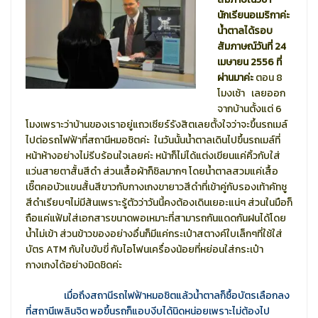
นักเรียนอเมริกาค่ะ
น้ำตาลได้รอบ
สัมภาษณ์วันที่ 24
เมษายน 2556 ที่
ผ่านมาค่ะ
ตอน 8
โมงเช้า เลยออก
จากบ้านตั้งแต่ 6
โมงเพราะว่าบ้านของเราอยู่แถวเซียร์รังสิตเลยตั้งใจว่าจะขึ้นรถเมล์
ไปต่อรถไฟฟ้าที่สถานีหมอชิตค่ะ ในวันนั้นน้ำตาลเดินไปขึ้นรถเมล์ที่
หน้าห้างอย่างไม่รีบร้อนใจเลยค่ะ หน้าก็ไม่ได้แต่งเขียนแค่คิ้วกับใส่
แว่นสายตาสั้นสีดำ ส่วนเสื้อผ้าก็ชิลมากๆ โดยน้ำตาลสวมแค่เสื้อ
เชิ๊ตคอบัวแขนสั้นสีขาวกับกางเกงขายาวสีดำที่เข้าคู่กับรองเท้าคัทชู
สีดำเรียบๆไม่มีส้นเพราะรู้ตัวว่าวันนี้คงต้องเดินเยอะแน่ๆ
ส่วนในมือก็
ถือแค่แฟ้มใส่เอกสารขนาดพอเหมาะที่สามารถกันแดดกันฝนได้โดย
น้ำไม่เข้า ส่วนข้าวของอย่างอื่นก็มีแค่กระเป๋าสตางค์ใบเล็กๆที่ใช้ใส่
บัตร ATM กับใบขับขี่ กับไอโฟนเครื่องน้อยที่หย่อนใส่กระเป๋า
กางเกงได้อย่างมิดชิดค่ะ
เมื่อถึงสถานีรถไฟฟ้าหมอชิตแล้วน้ำตาลก็ซื้อบัตรเลือกลง
ที่สถานีเพลินจิต พอขึ้นรถก็แอบงีบได้นิดหน่อยเพราะไม่ต้องไป