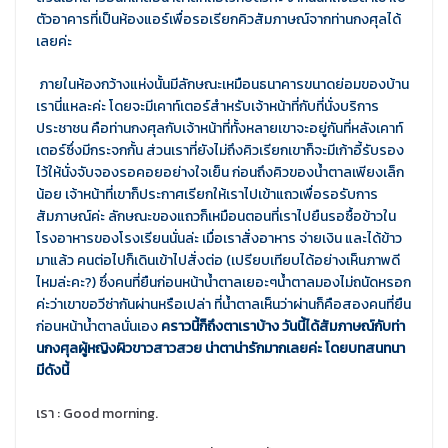
ตัวอาคารที่เป็นห้องแอร์เพื่อรอเรียกคิวสัมภาษณ์จากท่านกงศุลได้
เลยค่ะ
ภายในห้องกว้างแห่งนั้นมีลักษณะเหมือนธนาคารขนาดย่อมของบ้าน
เรานี่แหละค่ะ โดยจะมีเคาท์เตอร์สำหรับเจ้าหน้าที่กับที่นั่งบริการ
ประชาชน คือท่านกงศุลกับเจ้าหน้าที่ทั้งหลายเขาจะอยู่กันที่หลังเคาท์
เตอร์ซึ่งมีกระจกกั้น ส่วนเราที่ยังไม่ถึงคิวเรียกเขาก็จะมีเก้าอี้รับรอง
ไว้ให้นั่งจับจองรอคอยอย่างใจเย็น ก่อนถึงคิวของน้ำตาลเพียงเล็ก
น้อย เจ้าหน้าที่เขาก็ประกาศเรียกให้เราไปเข้าแถวเพื่อรอรับการ
สัมภาษณ์ค่ะ ลักษณะของแถวก็เหมือนตอนที่เราไปยืนรอซื้อข้าวใน
โรงอาหารของโรงเรียนนั่นล่ะ เมื่อเราสั่งอาหาร จ่ายเงิน และได้ข้าว
มาแล้ว คนต่อไปก็เดินเข้าไปสั่งต่อ (เปรียบเทียบได้อย่างเห็นภาพดี
ไหมล่ะคะ?) ซึ่งคนที่ยืนก่อนหน้าน้ำตาลเยอะๆน้ำตาลมองไม่ถนัดหรอก
ค่ะว่าเขาขอวีซ่ากันผ่านหรือเปล่า ที่น้ำตาลเห็นว่าผ่านก็คือสองคนที่ยืน
ก่อนหน้าน้ำตาลนั่นเอง
คราวนี้ก็ถึงตาเราบ้าง วันนี้ได้สัมภาษณ์กับท่า
นกงศุลผู้หญิงผิวขาวสาวสวย น่าตาน่ารักมากเลยค่ะ โดยบทสนทนา
มีดังนี้
เรา : Good morning.