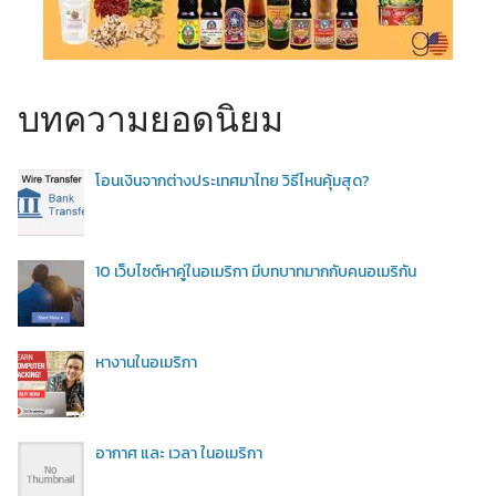
บทความยอดนิยม
โอนเงินจากต่างประเทศมาไทย วิธีไหนคุ้มสุด?
10 เว็บไซต์หาคู่ในอเมริกา มีบทบาทมากกับคนอเมริกัน
หางานในอเมริกา
อากาศ และ เวลา ในอเมริกา