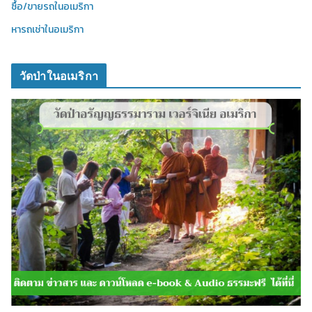
ซื้อ/ขายรถในอเมริกา
หารถเช่าในอเมริกา
วัดป่าในอเมริกา