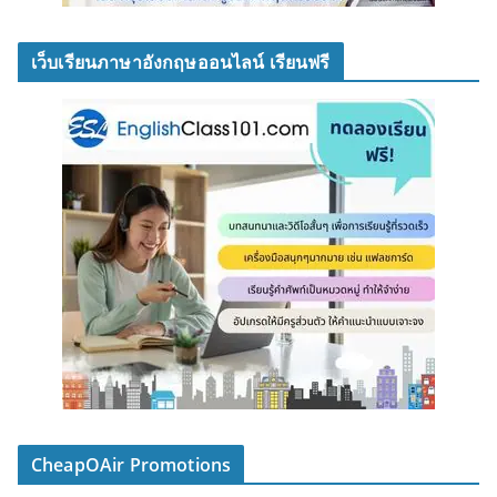
เว็บเรียนภาษาอังกฤษออนไลน์ เรียนฟรี
CheapOAir Promotions