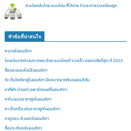
ส่งเงินกลับไทย แบบไหน ที่ได้ง่าย ดี และค่าธรรมเนียมถูก
หัวข้อที่น่าสนใจ
หางานในอเมริกา
โอนเงินจากต่างประเทศมาไทย แบบไหนดี รวดเร็ว ปลอดภัยที่สุด ปี 2023
ซื้อของออนไลน์ในอเมริกา
10 เว็บไซต์หาคู่ในอเมริกา มีบทบาทมากกับคนอเมริกัน
หาที่พัก บ้านเช่า,อพาร์ทเมนต์ในอเมริกา
หาโรงแรมราคาถูกในอเมริกา
หา ตั๋วเครื่องบินราคาถูกในอเมริกา
หาคูปอง ส่วนลดในอเมริกา
ซื้อประกันรถในอเมริกา