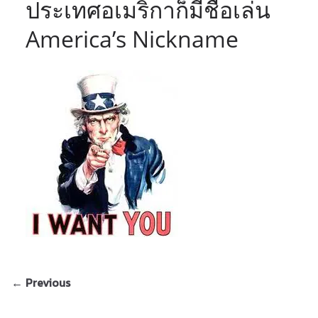
ประเทศอเมริกาก็มีชื่อเล่น
America’s Nickname
← Previous