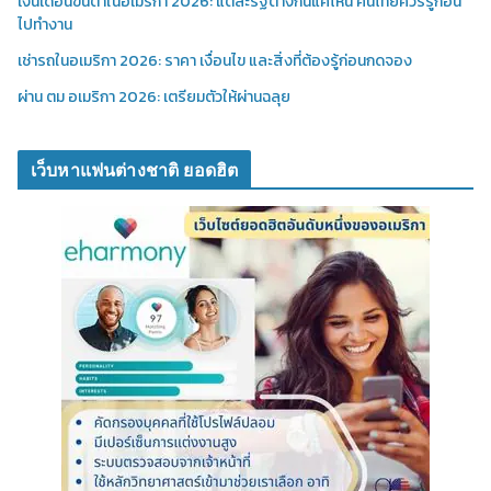
เงินเดือนขั้นต่ำในอเมริกา 2026: แต่ละรัฐต่างกันแค่ไหน คนไทยควรรู้ก่อน
ไปทำงาน
เช่ารถในอเมริกา 2026: ราคา เงื่อนไข และสิ่งที่ต้องรู้ก่อนกดจอง
ผ่าน ตม อเมริกา 2026: เตรียมตัวให้ผ่านฉลุย
เว็บหาแฟนต่างชาติ ยอดฮิต