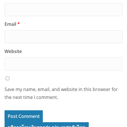
Email
*
Website
Save my name, email, and website in this browser for
the next time I comment.