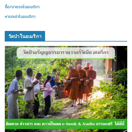
ซื้อ/ขายรถในอเมริกา
หารถเช่าในอเมริกา
วัดป่าในอเมริกา