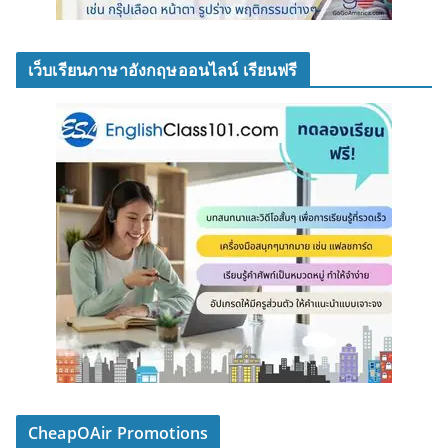
เว็บเรียนภาษาอังกฤษออนไลน์ เรียนฟรี
CheapOAir Promotions