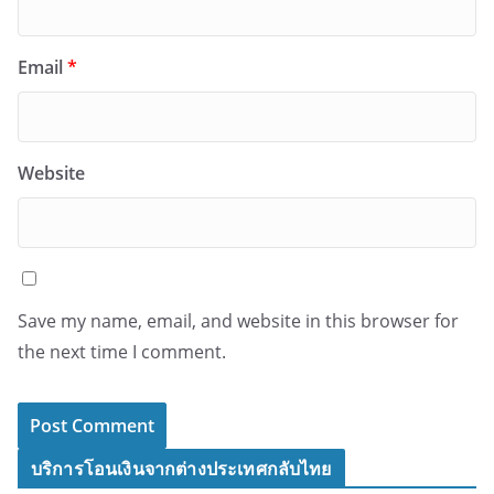
Email
*
Website
Save my name, email, and website in this browser for
the next time I comment.
บริการโอนเงินจากต่างประเทศกลับไทย