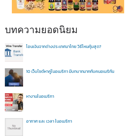
บทความยอดนิยม
โอนเงินจากต่างประเทศมาไทย วิธีไหนคุ้มสุด?
10 เว็บไซต์หาคู่ในอเมริกา มีบทบาทมากกับคนอเมริกัน
หางานในอเมริกา
อากาศ และ เวลา ในอเมริกา