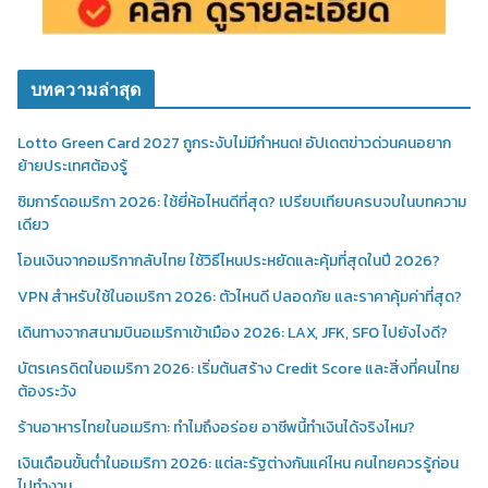
บทความล่าสุด
Lotto Green Card 2027 ถูกระงับไม่มีกำหนด! อัปเดตข่าวด่วนคนอยาก
ย้ายประเทศต้องรู้
ซิมการ์ดอเมริกา 2026: ใช้ยี่ห้อไหนดีที่สุด? เปรียบเทียบครบจบในบทความ
เดียว
โอนเงินจากอเมริกากลับไทย ใช้วิธีไหนประหยัดและคุ้มที่สุดในปี 2026?
VPN สำหรับใช้ในอเมริกา 2026: ตัวไหนดี ปลอดภัย และราคาคุ้มค่าที่สุด?
เดินทางจากสนามบินอเมริกาเข้าเมือง 2026: LAX, JFK, SFO ไปยังไงดี?
บัตรเครดิตในอเมริกา 2026: เริ่มต้นสร้าง Credit Score และสิ่งที่คนไทย
ต้องระวัง
ร้านอาหารไทยในอเมริกา: ทำไมถึงอร่อย อาชีพนี้ทำเงินได้จริงไหม?
เงินเดือนขั้นต่ำในอเมริกา 2026: แต่ละรัฐต่างกันแค่ไหน คนไทยควรรู้ก่อน
ไปทำงาน