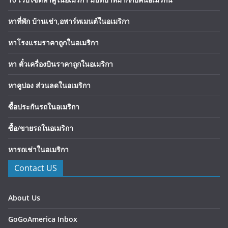
หาที่พัก บ้านเช่า,อพาร์ทเมนต์ในอเมริกา
หาโรงแรมราคาถูกในอเมริกา
หา ตั๋วเครื่องบินราคาถูกในอเมริกา
หาคูปอง ส่วนลดในอเมริกา
ซื้อประกันรถในอเมริกา
ซื้อ/ขายรถในอเมริกา
หารถเช่าในอเมริกา
Contact US
About Us
GoGoAmerica Inbox