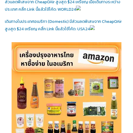
ส่วนลดพิเสษจาก CheapOAir สูงสุด $24 เหรียญ เมื่อเดินทางระหว่าง
ประเทศ คลิ้ก Link นี้แล้วใช้โค้ด: WORLD24
เดินทางในประเทศอเมริกา (Domestic)
มีส่วนลดพิเสษจาก CheapOAir
สูงสุด $24 เหรียญ คลิ้ก Link นี้แล้วใช้โค้ด: USA24