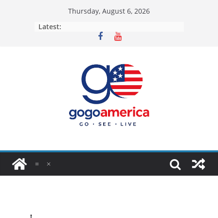
Skip
Thursday, August 6, 2026
to
Latest:
content