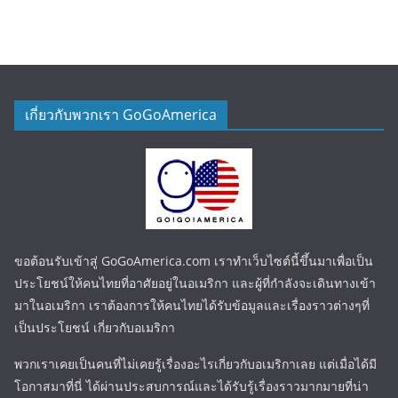
เกี่ยวกับพวกเรา GoGoAmerica
ขอต้อนรับเข้าสู่ GoGoAmerica.com เราทำเว็บไซต์นี้ขึ้นมาเพื่อเป็น
ประโยชน์ให้คนไทยที่อาศัยอยู่ในอเมริกา และผู้ที่กำลังจะเดินทางเข้า
มาในอเมริกา เราต้องการให้คนไทยได้รับข้อมูลและเรื่องราวต่างๆที่
เป็นประโยชน์ เกี่ยวกับอเมริกา
พวกเราเคยเป็นคนที่ไม่เคยรู้เรื่องอะไรเกี่ยวกับอเมริกาเลย แต่เมื่อได้มี
โอกาสมาที่นี่ ได้ผ่านประสบการณ์และได้รับรู้เรื่องราวมากมายที่น่า