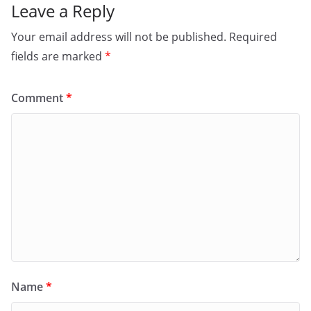
Leave a Reply
Your email address will not be published.
Required
fields are marked
*
Comment
*
Name
*