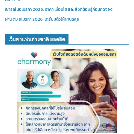
เช่ารถในอเมริกา 2026: ราคา เงื่อนไข และสิ่งที่ต้องรู้ก่อนกดจอง
ผ่าน ตม อเมริกา 2026: เตรียมตัวให้ผ่านฉลุย
เว็บหาแฟนต่างชาติ ยอดฮิต