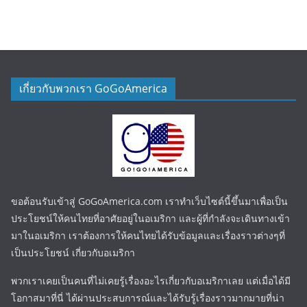
เกี่ยวกับพวกเรา GoGoAmerica
ขอต้อนรับเข้าสู่ GoGoAmerica.com เราทำเว็บไซต์นี้ขึ้นมาเพื่อเป็น
ประโยชน์ให้คนไทยที่อาศัยอยู่ในอเมริกา และผู้ที่กำลังจะเดินทางเข้า
มาในอเมริกา เราต้องการให้คนไทยได้รับข้อมูลและเรื่องราวต่างๆที่
เป็นประโยชน์ เกี่ยวกับอเมริกา
พวกเราเคยเป็นคนที่ไม่เคยรู้เรื่องอะไรเกี่ยวกับอเมริกาเลย แต่เมื่อได้มี
โอกาสมาที่นี่ ได้ผ่านประสบการณ์และได้รับรู้เรื่องราวมากมายที่น่า