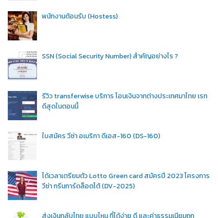
พนักงานต้อนรับ (Hostess)
SSN (Social Security Number) สำคัญอย่างไร ?
รีวิว transferwise บริการ โอนเงินจากต่างประเทศมาไทย เรท
ดีสุดในตอนนี้
ใบสมัคร วีซ่า อเมริกา ดีเอส-160 (DS-160)
ได้เวลาเตรียมตัว Lotto Green card สมัครปี 2023 โครงการ
วีซ่า กรีนการ์ดล็อตโต้ (DV-2025)
ส่งเงินกลับไทย แบบไหน ที่ได้ง่าย ดี และค่าธรรมเนียมถูก