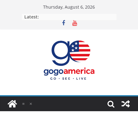
Skip
Thursday, August 6, 2026
to
Latest:
content