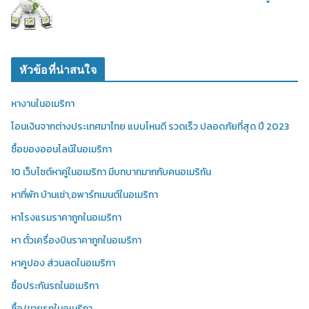
หัวข้อที่น่าสนใจ
หางานในอเมริกา
โอนเงินจากต่างประเทศมาไทย แบบไหนดี รวดเร็ว ปลอดภัยที่สุด ปี 2023
ซื้อของออนไลน์ในอเมริกา
10 เว็บไซต์หาคู่ในอเมริกา มีบทบาทมากกับคนอเมริกัน
หาที่พัก บ้านเช่า,อพาร์ทเมนต์ในอเมริกา
หาโรงแรมราคาถูกในอเมริกา
หา ตั๋วเครื่องบินราคาถูกในอเมริกา
หาคูปอง ส่วนลดในอเมริกา
ซื้อประกันรถในอเมริกา
ซื้อ/ขายรถในอเมริกา