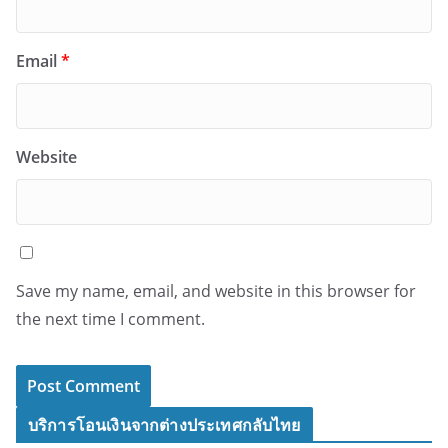
Email
*
Website
Save my name, email, and website in this browser for
the next time I comment.
บริการโอนเงินจากต่างประเทศกลับไทย