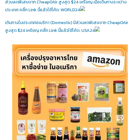
ส่วนลดพิเสษจาก CheapOAir สูงสุด $24 เหรียญ เมื่อเดินทางระหว่าง
ประเทศ คลิ้ก Link นี้แล้วใช้โค้ด: WORLD24
เดินทางในประเทศอเมริกา (Domestic)
มีส่วนลดพิเสษจาก CheapOAir
สูงสุด $24 เหรียญ คลิ้ก Link นี้แล้วใช้โค้ด: USA24