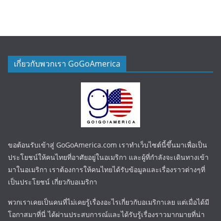
เกี่ยวกับพวกเรา GoGoAmerica
ขอต้อนรับเข้าสู่ GoGoAmerica.com เราทำเว็บไซต์นี้ขึ้นมาเพื่อเป็น
ประโยชน์ให้คนไทยที่อาศัยอยู่ในอเมริกา และผู้ที่กำลังจะเดินทางเข้า
มาในอเมริกา เราต้องการให้คนไทยได้รับข้อมูลและเรื่องราวต่างๆที่
เป็นประโยชน์ เกี่ยวกับอเมริกา
พวกเราเคยเป็นคนที่ไม่เคยรู้เรื่องอะไรเกี่ยวกับอเมริกาเลย แต่เมื่อได้มี
โอกาสมาที่นี่ ได้ผ่านประสบการณ์และได้รับรู้เรื่องราวมากมายที่น่า