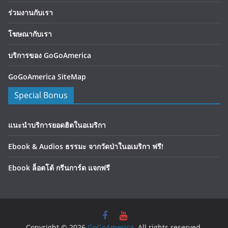
ร่วมงานกับเรา
โฆษณากับเรา
บริการของ GoGoAmerica
GoGoAmerica SiteMap
Special Bonus
แนะนำบริการยอดฮิตในอเมริกา
Ebook & Audios ธรรมะ จากวัดป่าในอเมริกา ฟรี!
Ebook ล็อตโต้ กรีนการ์ด แจกฟรี
Copyright © 2026
GoGoAmerica
. All rights reserved.