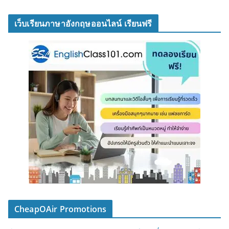
เว็บเรียนภาษาอังกฤษออนไลน์ เรียนฟรี
CheapOAir Promotions