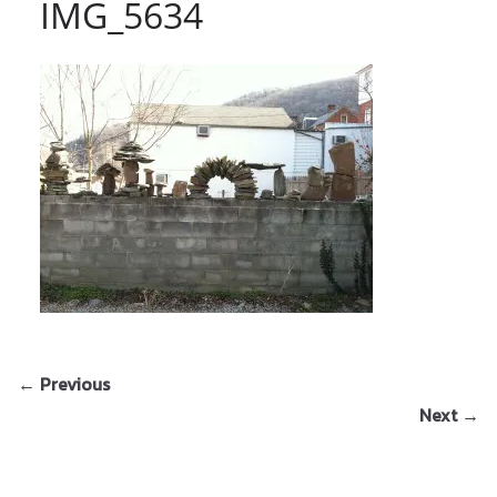
IMG_5634
← Previous
Next →