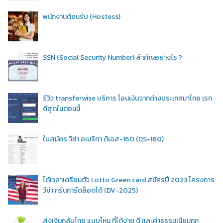
พนักงานต้อนรับ (Hostess)
SSN (Social Security Number) สำคัญอย่างไร ?
รีวิว transferwise บริการ โอนเงินจากต่างประเทศมาไทย เรท
ดีสุดในตอนนี้
ใบสมัคร วีซ่า อเมริกา ดีเอส-160 (DS-160)
ได้เวลาเตรียมตัว Lotto Green card สมัครปี 2023 โครงการ
วีซ่า กรีนการ์ดล็อตโต้ (DV-2025)
ส่งเงินกลับไทย แบบไหน ที่ได้ง่าย ดี และค่าธรรมเนียมถูก