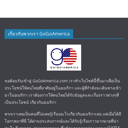
เกี่ยวกับพวกเรา GoGoAmerica
ขอต้อนรับเข้าสู่ GoGoAmerica.com เราทำเว็บไซต์นี้ขึ้นมาเพื่อเป็น
ประโยชน์ให้คนไทยที่อาศัยอยู่ในอเมริกา และผู้ที่กำลังจะเดินทางเข้า
มาในอเมริกา เราต้องการให้คนไทยได้รับข้อมูลและเรื่องราวต่างๆที่
เป็นประโยชน์ เกี่ยวกับอเมริกา
พวกเราเคยเป็นคนที่ไม่เคยรู้เรื่องอะไรเกี่ยวกับอเมริกาเลย แต่เมื่อได้มี
โอกาสมาที่นี่ ได้ผ่านประสบการณ์และได้รับรู้เรื่องราวมากมายที่น่า