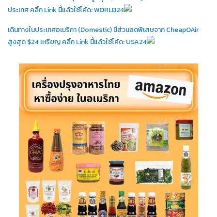
ประเทศ คลิ้ก Link นี้แล้วใช้โค้ด: WORLD24
เดินทางในประเทศอเมริกา (Domestic)
มีส่วนลดพิเสษจาก CheapOAir
สูงสุด $24 เหรียญ คลิ้ก Link นี้แล้วใช้โค้ด: USA24