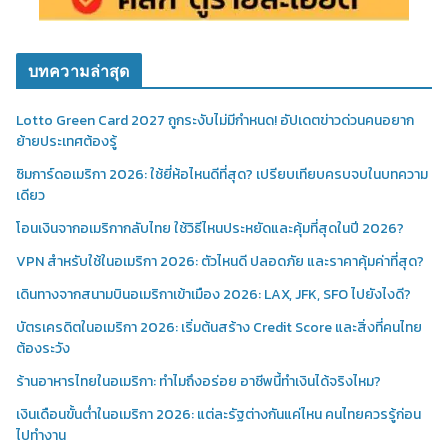
บทความล่าสุด
Lotto Green Card 2027 ถูกระงับไม่มีกำหนด! อัปเดตข่าวด่วนคนอยาก
ย้ายประเทศต้องรู้
ซิมการ์ดอเมริกา 2026: ใช้ยี่ห้อไหนดีที่สุด? เปรียบเทียบครบจบในบทความ
เดียว
โอนเงินจากอเมริกากลับไทย ใช้วิธีไหนประหยัดและคุ้มที่สุดในปี 2026?
VPN สำหรับใช้ในอเมริกา 2026: ตัวไหนดี ปลอดภัย และราคาคุ้มค่าที่สุด?
เดินทางจากสนามบินอเมริกาเข้าเมือง 2026: LAX, JFK, SFO ไปยังไงดี?
บัตรเครดิตในอเมริกา 2026: เริ่มต้นสร้าง Credit Score และสิ่งที่คนไทย
ต้องระวัง
ร้านอาหารไทยในอเมริกา: ทำไมถึงอร่อย อาชีพนี้ทำเงินได้จริงไหม?
เงินเดือนขั้นต่ำในอเมริกา 2026: แต่ละรัฐต่างกันแค่ไหน คนไทยควรรู้ก่อน
ไปทำงาน