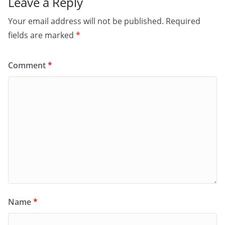
Leave a Reply
Your email address will not be published.
Required
fields are marked
*
Comment
*
Name
*