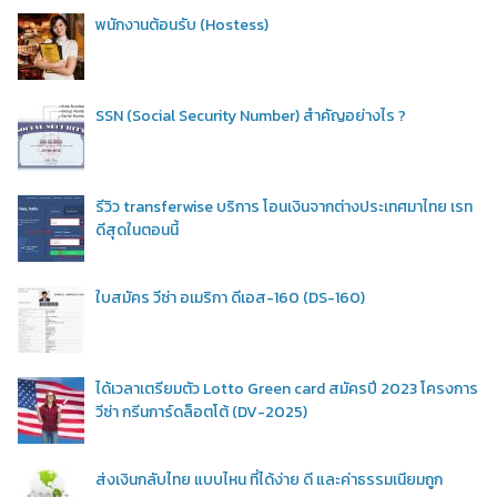
พนักงานต้อนรับ (Hostess)
SSN (Social Security Number) สำคัญอย่างไร ?
รีวิว transferwise บริการ โอนเงินจากต่างประเทศมาไทย เรท
ดีสุดในตอนนี้
ใบสมัคร วีซ่า อเมริกา ดีเอส-160 (DS-160)
ได้เวลาเตรียมตัว Lotto Green card สมัครปี 2023 โครงการ
วีซ่า กรีนการ์ดล็อตโต้ (DV-2025)
ส่งเงินกลับไทย แบบไหน ที่ได้ง่าย ดี และค่าธรรมเนียมถูก