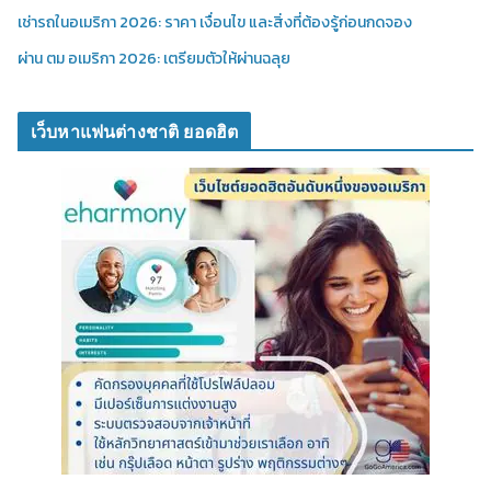
เช่ารถในอเมริกา 2026: ราคา เงื่อนไข และสิ่งที่ต้องรู้ก่อนกดจอง
ผ่าน ตม อเมริกา 2026: เตรียมตัวให้ผ่านฉลุย
เว็บหาแฟนต่างชาติ ยอดฮิต