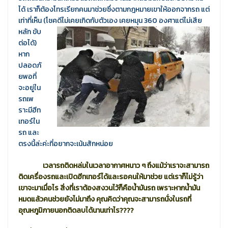
ได้ เราก็ต้องโทรเรียกคนมาช่วยซึ่งตามกฎหมายเขาให้ออกจากรถ แต่
เท่าที่เห็น (โชคดีไม่เคยเกิดกับตัวเอง เคยหมุน 360 องศาแต่ไม่เสีย
หลัก
ขับ
ต่อได้)
หาก
ปลอดภั
ยพอที่
จะอยู่ใน
รถเพ
ราะมีฮีท
เทอร์ใน
รถ และ
ตรงนี้ล่ะค่ะที่อยากจะเน้นสักหน่อย
เวลารถติดหล่มในเวลาอากาศหนาว ๆ ถึงแม้ว่าเราจะสามารถ
ติดเครื่องรถและเปิดฮีทเทอร์ได้และรอคนให้มาช่วย แต่เราก็ไม่รู้ว่า
เขาจะมาเมื่อไร สิ่งที่เราต้องสงวนไว้ก็คือน้ำมันรถ เพราะหากน้ำมัน
หมดแล้วคนช่วยยังไม่มาถึง คุณคิดว่าคุณจะสามารถนั่งในรถที่
อุณหภูมิภายนอกติดลบได้นานเท่าไร????