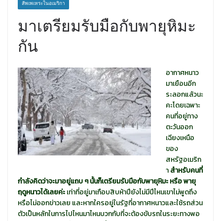
สัพเพเหระในอเมริกา
มาเตรียมรับมือกับพายุหิมะ
กัน
อากาศหนาว
มาเยือนอีก
ระลอกแล้วนะ
คะโดยเฉพาะ
คนที่อยู่ทาง
ตะวันออก
เฉียงเหนือ
ของ
สหรัฐอเมริก
า
สำหรับคนที่
กำลังคิดว่าจะมาอยู่แถบ ๆ นั้นก็เตรียมรับมือกับพายุหิมะ หรือ พายุ
ฤดูหนาวได้เลยค่ะ
เท่าที่อยู่มาเกือบสิบห้าปียังไม่มีปีไหนเขาไม่พูดถึง
หรือไม่ออกข่าวเลย และหากใครอยู่ในรัฐที่อากาศหนาวและใช้รถส่วน
ตัวเป็นหลักในการไปไหนมาไหนบวกกับที่จะต้องขับรถในระยะทางพอ