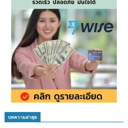
บทความล่าสุด