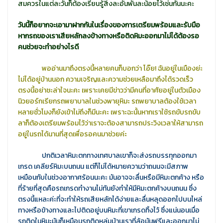
สมควร
ในแต่ละวันก็ต้องเรียนรู้สิ่งละอันพันละน้อยไว้เช่นกันนะคะ
วันนี้ก็อยากจะเอามาฝากกันในเรื่องของการเตรียมพร้อมและรับมือ
หากรถของเราเสียหลักลงข้างทางหรือติดหิมะออกมาไม่ได้ต้องรอ
คนช่วยจะทำอย่างไรดี
พออ่านมาถึงตรงนี้หลายคนก็บอกว่า โอ๊ย! ฉันอยู่ในเมืองย่ะ
ไม่ได้อยู่บ้านนอก ความเจริญและความช่วยเหลือมาถึงได้รวดเร็ว
ตรงนี้อย่าชะล่าใจนะคะ เพราะเคยมีข่าวว่ามีคนที่อาศัยอยู่ในตัวเมือง
นิวยอร์กเรียกรถพยาบาลในช่วงพายุหิมะ รถพยาบาลต้องใช้เวลา
หลายชั่วโมงก็ยังเข้าไม่ถึงก็มีนะคะ เพราะฉะนั้นหากเราใช้รถขับรถขับ
ลาก็ต้องเตรียมพร้อมไว้ว่าเราจะต้องสามารถประวิงเวลาให้สามารถ
อยู่ในรถได้นานที่สุดเพื่อรอคนมาช่วยค่ะ
ปกติเวลาหิมะตกทางเทศบาลเขาก็จะส่งรถบรรทุกออกมา
เกรด เคลียร์หิมะบนถนน แต่ก็ไม่ได้หมายความว่าถนนจะมีสภาพ
เหมือนกับในช่วงอากาศร้อนนะคะ มันอาจจะลื่นหรือมีหิมะตกค้าง หรือ
ที่ร้ายที่สุดคือรถเกรดทำงานไม่ทันยังทำให้มีหิมะตกค้างบนถนน ซึ่ง
ตรงนี้แหละค่ะที่จะทำให้รถเสียหลักได้ง่ายและลื่นหลุดออกไปบนไหล่
ทางหรือข้างทางและไปติดอยู่บนหิมะที่เขาเกรดทิ้งไว้ ซึ่งแน่นอนเมื่อ
รถติดในหิมะมันก็เหมือนรถติดหล่มบ้านเราที่ล้อมันฟรีและออกมาไม่