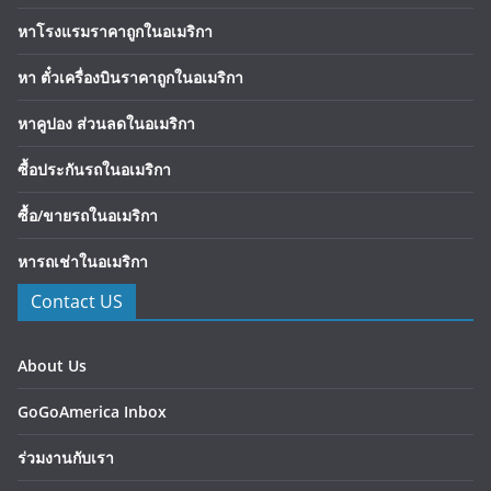
หาโรงแรมราคาถูกในอเมริกา
หา ตั๋วเครื่องบินราคาถูกในอเมริกา
หาคูปอง ส่วนลดในอเมริกา
ซื้อประกันรถในอเมริกา
ซื้อ/ขายรถในอเมริกา
หารถเช่าในอเมริกา
Contact US
About Us
GoGoAmerica Inbox
ร่วมงานกับเรา