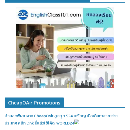
CheapOAir Promotions
ส่วนลดพิเสษจาก CheapOAir สูงสุด $24 เหรียญ เมื่อเดินทางระหว่าง
ประเทศ คลิ้ก Link นี้แล้วใช้โค้ด: WORLD24