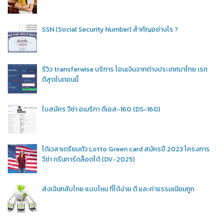
SSN (Social Security Number) สำคัญอย่างไร ?
รีวิว transferwise บริการ โอนเงินจากต่างประเทศมาไทย เรท
ดีสุดในตอนนี้
ใบสมัคร วีซ่า อเมริกา ดีเอส-160 (DS-160)
ได้เวลาเตรียมตัว Lotto Green card สมัครปี 2023 โครงการ
วีซ่า กรีนการ์ดล็อตโต้ (DV-2025)
ส่งเงินกลับไทย แบบไหน ที่ได้ง่าย ดี และค่าธรรมเนียมถูก