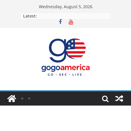
Skip
Wednesday, August 5, 2026
to
Latest:
content