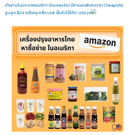
เดินทางในประเทศอเมริกา (Domestic)
มีส่วนลดพิเสษจาก CheapOAir
สูงสุด $24 เหรียญ คลิ้ก Link นี้แล้วใช้โค้ด: USA24