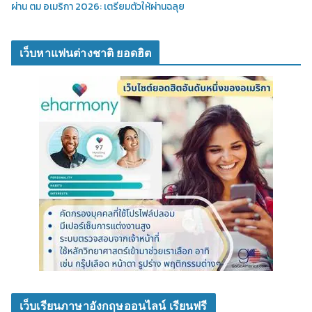
ผ่าน ตม อเมริกา 2026: เตรียมตัวให้ผ่านฉลุย
เว็บหาแฟนต่างชาติ ยอดฮิต
เว็บเรียนภาษาอังกฤษออนไลน์ เรียนฟรี