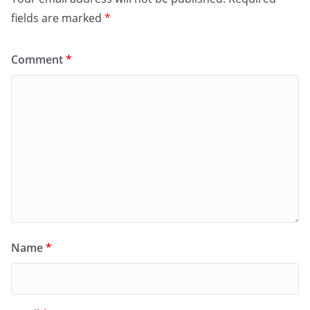
fields are marked
*
Comment
*
Name
*