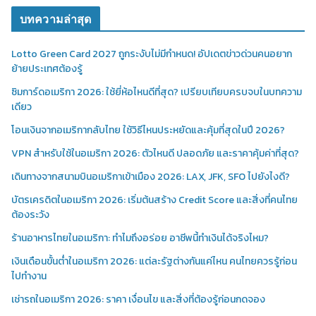
บทความล่าสุด
Lotto Green Card 2027 ถูกระงับไม่มีกำหนด! อัปเดตข่าวด่วนคนอยาก
ย้ายประเทศต้องรู้
ซิมการ์ดอเมริกา 2026: ใช้ยี่ห้อไหนดีที่สุด? เปรียบเทียบครบจบในบทความ
เดียว
โอนเงินจากอเมริกากลับไทย ใช้วิธีไหนประหยัดและคุ้มที่สุดในปี 2026?
VPN สำหรับใช้ในอเมริกา 2026: ตัวไหนดี ปลอดภัย และราคาคุ้มค่าที่สุด?
เดินทางจากสนามบินอเมริกาเข้าเมือง 2026: LAX, JFK, SFO ไปยังไงดี?
บัตรเครดิตในอเมริกา 2026: เริ่มต้นสร้าง Credit Score และสิ่งที่คนไทย
ต้องระวัง
ร้านอาหารไทยในอเมริกา: ทำไมถึงอร่อย อาชีพนี้ทำเงินได้จริงไหม?
เงินเดือนขั้นต่ำในอเมริกา 2026: แต่ละรัฐต่างกันแค่ไหน คนไทยควรรู้ก่อน
ไปทำงาน
เช่ารถในอเมริกา 2026: ราคา เงื่อนไข และสิ่งที่ต้องรู้ก่อนกดจอง