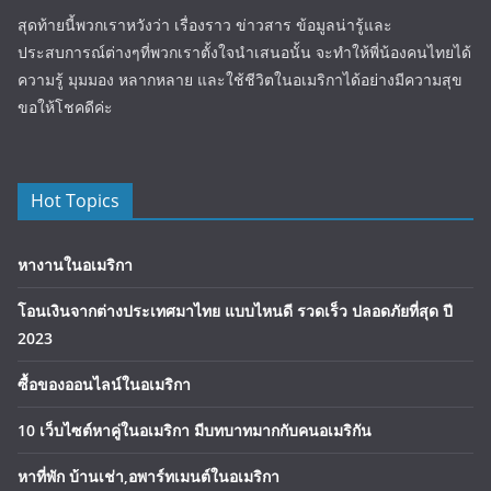
สุดท้ายนี้พวกเราหวังว่า เรื่องราว ข่าวสาร ข้อมูลน่ารู้และ
ประสบการณ์ต่างๆที่พวกเราตั้งใจนำเสนอนั้น จะทำให้พี่น้องคนไทยได้
ความรู้ มุมมอง หลากหลาย และใช้ชีวิตในอเมริกาได้อย่างมีความสุข
ขอให้โชคดีค่ะ
Hot Topics
หางานในอเมริกา
โอนเงินจากต่างประเทศมาไทย แบบไหนดี รวดเร็ว ปลอดภัยที่สุด ปี
2023
ซื้อของออนไลน์ในอเมริกา
10 เว็บไซต์หาคู่ในอเมริกา มีบทบาทมากกับคนอเมริกัน
หาที่พัก บ้านเช่า,อพาร์ทเมนต์ในอเมริกา