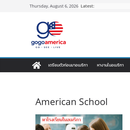
Skip
Latest:
Thursday, August 6, 2026
to
content
เตรียมตัวก่อนมาอเมริกา
หางานในอเมริกา
American School