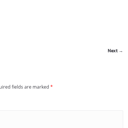
Next →
ired fields are marked
*