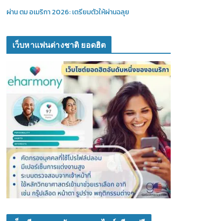
ผ่าน ตม อเมริกา 2026: เตรียมตัวให้ผ่านฉลุย
เว็บหาแฟนต่างชาติ ยอดฮิต