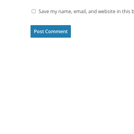
Save my name, email, and website in this 