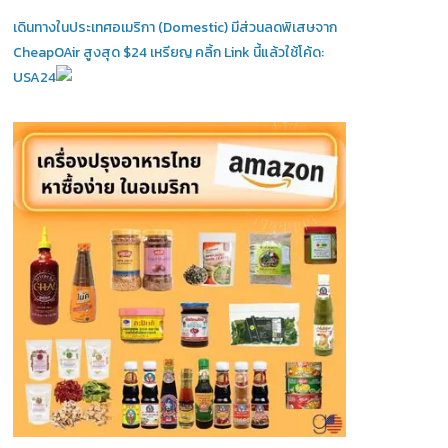
เดินทางในประเทศอเมริกา (Domestic)
มีส่วนลดพิเสษจาก
CheapOAir สูงสุด $24 เหรียญ คลิ้ก Link นี้แล้วใช้โค้ด:
USA24