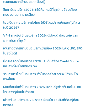
ด่วนคนอยากย้ายประเทศต้องรู้
ซิมการ์ดอเมริกา 2026: ใช้ยี่ห้อไหนดีที่สุด? เปรียบเทียบ
ครบจบในบทความเดียว
โอนเงินจากอเมริกากลับไทย ใช้วิธีไหนประหยัดและคุ้มที่สุด
ในปี 2026?
VPN สำหรับใช้ในอเมริกา 2026: ตัวไหนดี ปลอดภัย และ
ราคาคุ้มค่าที่สุด?
เดินทางจากสนามบินอเมริกาเข้าเมือง 2026: LAX, JFK, SFO
ไปยังไงดี?
บัตรเครดิตในอเมริกา 2026: เริ่มต้นสร้าง Credit Score
และสิ่งที่คนไทยต้องระวัง
ร้านอาหารไทยในอเมริกา: ทำไมถึงอร่อย อาชีพนี้ทำเงินได้
จริงไหม?
เงินเดือนขั้นต่ำในอเมริกา 2026: แต่ละรัฐต่างกันแค่ไหน คน
ไทยควรรู้ก่อนไปทำงาน
เช่ารถในอเมริกา 2026: ราคา เงื่อนไข และสิ่งที่ต้องรู้ก่อน
กดจอง