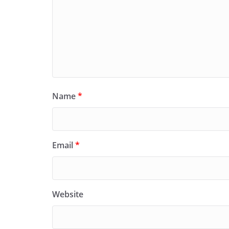
Name
*
Email
*
Website