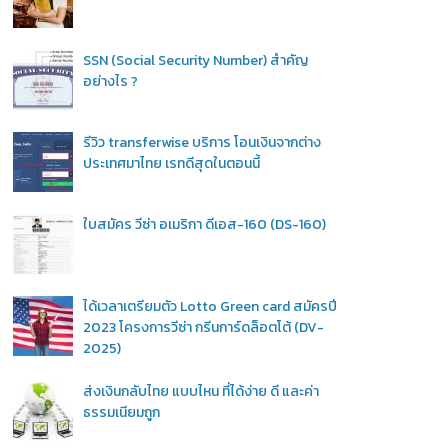
SSN (Social Security Number) สำคัญ
อย่างไร ?
รีวิว transferwise บริการ โอนเงินจากต่าง
ประเทศมาไทย เรทดีสุดในตอนนี้
ใบสมัคร วีซ่า อเมริกา ดีเอส-160 (DS-160)
ได้เวลาเตรียมตัว Lotto Green card สมัครปี
2023 โครงการวีซ่า กรีนการ์ดล็อตโต้ (DV-
2025)
ส่งเงินกลับไทย แบบไหน ที่ได้ง่าย ดี และค่า
ธรรมเนียมถูก