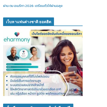
ผ่าน ตม อเมริกา 2026: เตรียมตัวให้ผ่านฉลุย
เว็บหาแฟนต่างชาติ ยอดฮิต