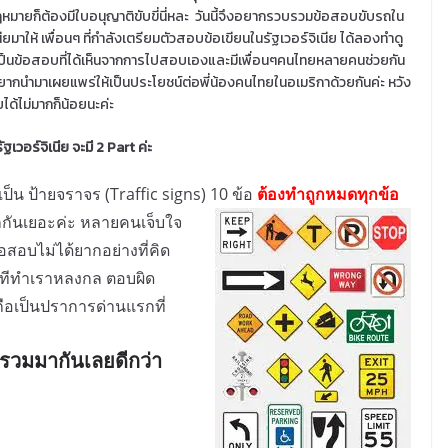
หมายก็ต้องมีใบอนุญาติขับขี่นี่หละ วันนี้จึงอยากรวบรวมข้อสอบขับรถใน
นียมาให้ เพื่อนๆ ที่กำลังเตรียมตัวสอบข้อเขียนในรัฐเวอร์จิเนีย ได้ลองทำดู
เป็นข้อสอบที่ได้เห็นจากการไปสอบเองและมีเพื่อนๆคนไทยหลายคนช่วยกัน
ยากนำมาเผยแพร่ให้เป็นประโยชน์ต่อพี่น้องคนไทยในอเมริกาด้วยกันค่ะ หวัง
ได้ไม่มากก็น้อยนะค่ะ
เวอร์จิเนีย จะมี 2 Part ค่ะ
เป็น ป้ายจราจร (Traffic signs) 10 ข้อ
ต้องทำถูกหมดทุกข้อ
กันเยอะค่ะ หลายคนเจ็บใจ
ข้อสอบไม่ได้ยากอย่างที่คิด
งทีทำเราหลงกล ตอบผิด
ีัถือเป็นปราการด่านแรกที่
วบรวมมากันเลยดีกว่า