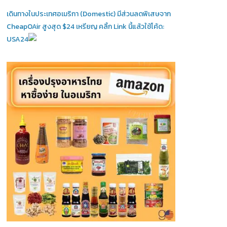
เดินทางในประเทศอเมริกา (Domestic)
มีส่วนลดพิเสษจาก
CheapOAir สูงสุด $24 เหรียญ คลิ้ก Link นี้แล้วใช้โค้ด:
USA24