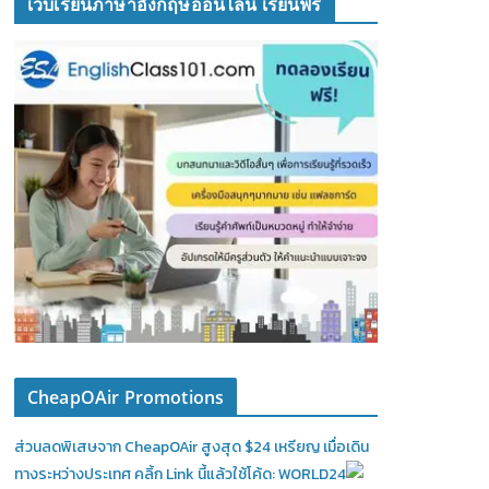
เว็บเรียนภาษาอังกฤษออนไลน์ เรียนฟรี
CheapOAir Promotions
ส่วนลดพิเสษจาก CheapOAir สูงสุด $24 เหรียญ เมื่อเดิน
ทางระหว่างประเทศ คลิ้ก Link นี้แล้วใช้โค้ด: WORLD24