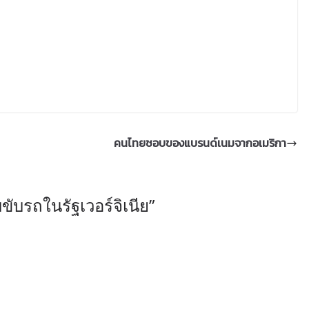
คนไทยชอบของแบรนด์เนมจากอเมริกา
ับรถในรัฐเวอร์จิเนีย
”