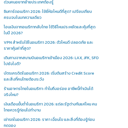
ด่วนคนอยากย้ายประเทศต้องรู้
ซิมการ์ดอเมริกา 2026: ใช้ยี่ห้อไหนดีที่สุด? เปรียบเทียบ
ครบจบในบทความเดียว
โอนเงินจากอเมริกากลับไทย ใช้วิธีไหนประหยัดและคุ้มที่สุด
ในปี 2026?
VPN สำหรับใช้ในอเมริกา 2026: ตัวไหนดี ปลอดภัย และ
ราคาคุ้มค่าที่สุด?
เดินทางจากสนามบินอเมริกาเข้าเมือง 2026: LAX, JFK, SFO
ไปยังไงดี?
บัตรเครดิตในอเมริกา 2026: เริ่มต้นสร้าง Credit Score
และสิ่งที่คนไทยต้องระวัง
ร้านอาหารไทยในอเมริกา: ทำไมถึงอร่อย อาชีพนี้ทำเงินได้
จริงไหม?
เงินเดือนขั้นต่ำในอเมริกา 2026: แต่ละรัฐต่างกันแค่ไหน คน
ไทยควรรู้ก่อนไปทำงาน
เช่ารถในอเมริกา 2026: ราคา เงื่อนไข และสิ่งที่ต้องรู้ก่อน
กดจอง