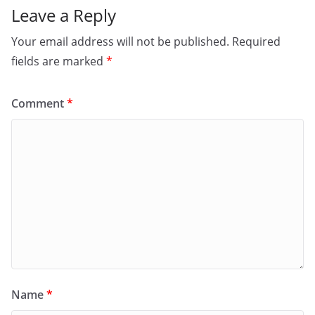
Leave a Reply
Your email address will not be published.
Required
fields are marked
*
Comment
*
Name
*