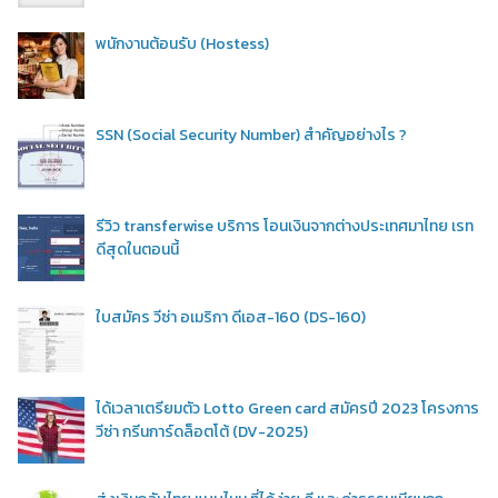
พนักงานต้อนรับ (Hostess)
SSN (Social Security Number) สำคัญอย่างไร ?
รีวิว transferwise บริการ โอนเงินจากต่างประเทศมาไทย เรท
ดีสุดในตอนนี้
ใบสมัคร วีซ่า อเมริกา ดีเอส-160 (DS-160)
ได้เวลาเตรียมตัว Lotto Green card สมัครปี 2023 โครงการ
วีซ่า กรีนการ์ดล็อตโต้ (DV-2025)