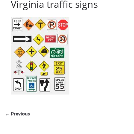
Virginia traffic signs
← Previous