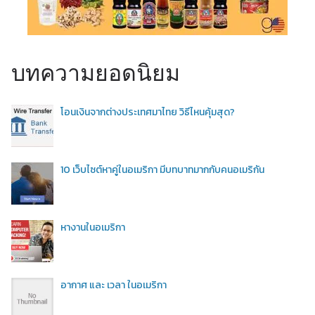
บทความยอดนิยม
โอนเงินจากต่างประเทศมาไทย วิธีไหนคุ้มสุด?
10 เว็บไซต์หาคู่ในอเมริกา มีบทบาทมากกับคนอเมริกัน
หางานในอเมริกา
อากาศ และ เวลา ในอเมริกา