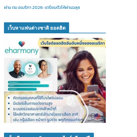
ผ่าน ตม อเมริกา 2026: เตรียมตัวให้ผ่านฉลุย
เว็บหาแฟนต่างชาติ ยอดฮิต