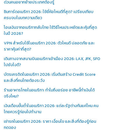
ด่วนคนอยากย้ายประเทศต้องรู้
ซิมการ์ดอเมริกา 2026: ใช้ยี่ห้อไหนดีที่สุด? เปรียบเทียบ
ครบจบในบทความเดียว
โอนเงินจากอเมริกากลับไทย ใช้วิธีไหนประหยัดและคุ้มที่สุด
ในปี 2026?
VPN สำหรับใช้ในอเมริกา 2026: ตัวไหนดี ปลอดภัย และ
ราคาคุ้มค่าที่สุด?
เดินทางจากสนามบินอเมริกาเข้าเมือง 2026: LAX, JFK, SFO
ไปยังไงดี?
บัตรเครดิตในอเมริกา 2026: เริ่มต้นสร้าง Credit Score
และสิ่งที่คนไทยต้องระวัง
ร้านอาหารไทยในอเมริกา: ทำไมถึงอร่อย อาชีพนี้ทำเงินได้
จริงไหม?
เงินเดือนขั้นต่ำในอเมริกา 2026: แต่ละรัฐต่างกันแค่ไหน คน
ไทยควรรู้ก่อนไปทำงาน
เช่ารถในอเมริกา 2026: ราคา เงื่อนไข และสิ่งที่ต้องรู้ก่อน
กดจอง