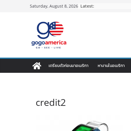
Skip
Latest:
Saturday, August 8, 2026
to
content
เตรียมตัวก่อนมาอเมริกา
หางานในอเมริกา
credit2