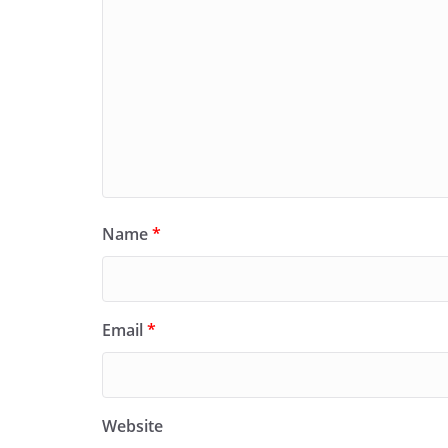
Name
*
Email
*
Website