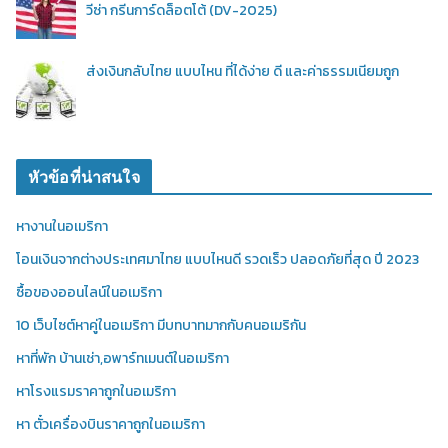
วีซ่า กรีนการ์ดล็อตโต้ (DV-2025)
ส่งเงินกลับไทย แบบไหน ที่ได้ง่าย ดี และค่าธรรมเนียมถูก
หัวข้อที่น่าสนใจ
หางานในอเมริกา
โอนเงินจากต่างประเทศมาไทย แบบไหนดี รวดเร็ว ปลอดภัยที่สุด ปี 2023
ซื้อของออนไลน์ในอเมริกา
10 เว็บไซต์หาคู่ในอเมริกา มีบทบาทมากกับคนอเมริกัน
หาที่พัก บ้านเช่า,อพาร์ทเมนต์ในอเมริกา
หาโรงแรมราคาถูกในอเมริกา
หา ตั๋วเครื่องบินราคาถูกในอเมริกา