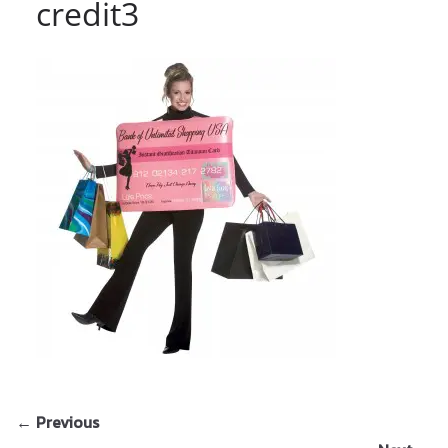
credit3
← Previous