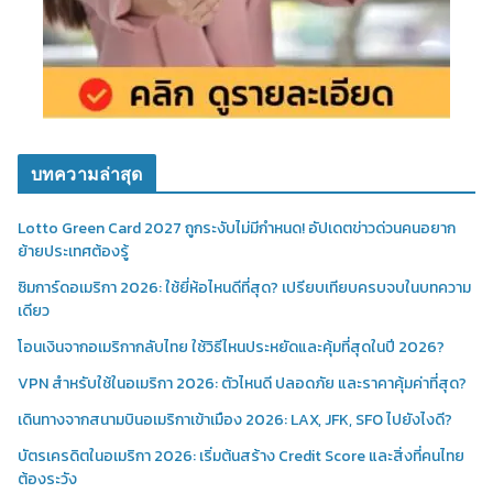
บทความล่าสุด
Lotto Green Card 2027 ถูกระงับไม่มีกำหนด! อัปเดตข่าวด่วนคนอยาก
ย้ายประเทศต้องรู้
ซิมการ์ดอเมริกา 2026: ใช้ยี่ห้อไหนดีที่สุด? เปรียบเทียบครบจบในบทความ
เดียว
โอนเงินจากอเมริกากลับไทย ใช้วิธีไหนประหยัดและคุ้มที่สุดในปี 2026?
VPN สำหรับใช้ในอเมริกา 2026: ตัวไหนดี ปลอดภัย และราคาคุ้มค่าที่สุด?
เดินทางจากสนามบินอเมริกาเข้าเมือง 2026: LAX, JFK, SFO ไปยังไงดี?
บัตรเครดิตในอเมริกา 2026: เริ่มต้นสร้าง Credit Score และสิ่งที่คนไทย
ต้องระวัง