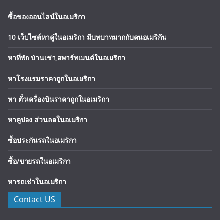
ซื้อของออนไลน์ในอเมริกา
10 เว็บไซต์หาคู่ในอเมริกา มีบทบาทมากกับคนอเมริกัน
หาที่พัก บ้านเช่า,อพาร์ทเมนต์ในอเมริกา
หาโรงแรมราคาถูกในอเมริกา
หา ตั๋วเครื่องบินราคาถูกในอเมริกา
หาคูปอง ส่วนลดในอเมริกา
ซื้อประกันรถในอเมริกา
ซื้อ/ขายรถในอเมริกา
หารถเช่าในอเมริกา
Contact US