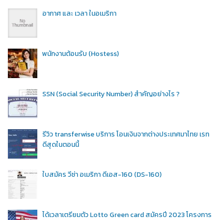
อากาศ และ เวลา ในอเมริกา
พนักงานต้อนรับ (Hostess)
SSN (Social Security Number) สำคัญอย่างไร ?
รีวิว transferwise บริการ โอนเงินจากต่างประเทศมาไทย เรท
ดีสุดในตอนนี้
ใบสมัคร วีซ่า อเมริกา ดีเอส-160 (DS-160)
ได้เวลาเตรียมตัว Lotto Green card สมัครปี 2023 โครงการ