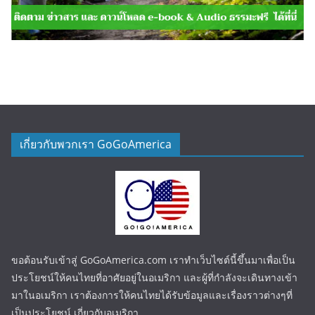
เกี่ยวกับพวกเรา GoGoAmerica
ขอต้อนรับเข้าสู่ GoGoAmerica.com เราทำเว็บไซต์นี้ขึ้นมาเพื่อเป็น
ประโยชน์ให้คนไทยที่อาศัยอยู่ในอเมริกา และผู้ที่กำลังจะเดินทางเข้า
มาในอเมริกา เราต้องการให้คนไทยได้รับข้อมูลและเรื่องราวต่างๆที่
เป็นประโยชน์ เกี่ยวกับอเมริกา