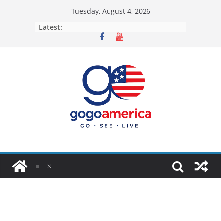
Skip
Tuesday, August 4, 2026
to
Latest:
content