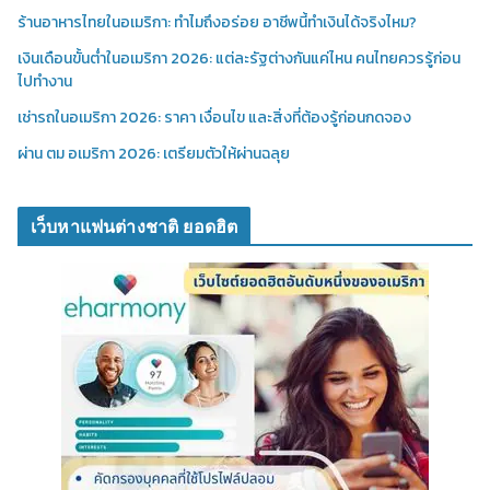
ร้านอาหารไทยในอเมริกา: ทำไมถึงอร่อย อาชีพนี้ทำเงินได้จริงไหม?
เงินเดือนขั้นต่ำในอเมริกา 2026: แต่ละรัฐต่างกันแค่ไหน คนไทยควรรู้ก่อน
ไปทำงาน
เช่ารถในอเมริกา 2026: ราคา เงื่อนไข และสิ่งที่ต้องรู้ก่อนกดจอง
ผ่าน ตม อเมริกา 2026: เตรียมตัวให้ผ่านฉลุย
เว็บหาแฟนต่างชาติ ยอดฮิต