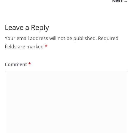
Next →
Leave a Reply
Your email address will not be published.
Required
fields are marked
*
Comment
*