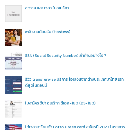
อากาศ และ เวลา ในอเมริกา
พนักงานต้อนรับ (Hostess)
SSN (Social Security Number) สำคัญอย่างไร ?
รีวิว transferwise บริการ โอนเงินจากต่างประเทศมาไทย เรท
ดีสุดในตอนนี้
ใบสมัคร วีซ่า อเมริกา ดีเอส-160 (DS-160)
ได้เวลาเตรียมตัว Lotto Green card สมัครปี 2023 โครงการ