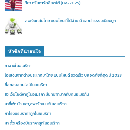
วีซ่า กรีนการ์ดล็อตโต้ (DV-2025)
ส่งเงินกลับไทย แบบไหน ที่ได้ง่าย ดี และค่าธรรมเนียมถูก
หัวข้อที่น่าสนใจ
หางานในอเมริกา
โอนเงินจากต่างประเทศมาไทย แบบไหนดี รวดเร็ว ปลอดภัยที่สุด ปี 2023
ซื้อของออนไลน์ในอเมริกา
10 เว็บไซต์หาคู่ในอเมริกา มีบทบาทมากกับคนอเมริกัน
หาที่พัก บ้านเช่า,อพาร์ทเมนต์ในอเมริกา
หาโรงแรมราคาถูกในอเมริกา
หา ตั๋วเครื่องบินราคาถูกในอเมริกา