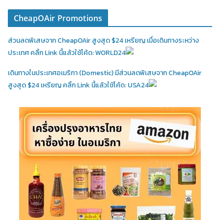
CheapOAir Promotions
ส่วนลดพิเสษจาก CheapOAir สูงสุด $24 เหรียญ เมื่อเดินทางระหว่าง
ประเทศ คลิ้ก Link นี้แล้วใช้โค้ด: WORLD24
เดินทางในประเทศอเมริกา (Domestic)
มีส่วนลดพิเสษจาก CheapOAir
สูงสุด $24 เหรียญ คลิ้ก Link นี้แล้วใช้โค้ด: USA24