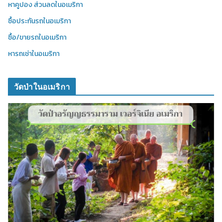
หาคูปอง ส่วนลดในอเมริกา
ซื้อประกันรถในอเมริกา
ซื้อ/ขายรถในอเมริกา
หารถเช่าในอเมริกา
วัดป่าในอเมริกา