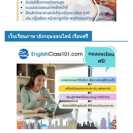
เว็บเรียนภาษาอังกฤษออนไลน์ เรียนฟรี