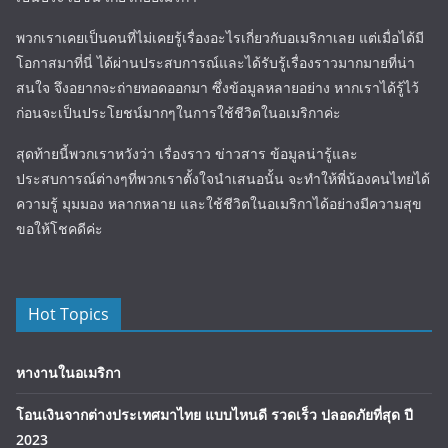
พวกเราเคยเป็นคนที่ไม่เคยรู้เรื่องอะไรเกี่ยวกับอเมริกาเลย แต่เมื่อได้มี
โอกาสมาที่นี่ ได้ผ่านประสบการณ์และได้รับรู้เรื่องราวมากมายที่น่า
สนใจ จึงอยากจะถ่ายทอดออกมา ซึ่งข้อมูลหลายอย่าง หากเราได้รู้ไว้
ก่อนจะเป็นประโยชน์มากๆในการใช้ชีวิตในอเมริกาค่ะ
สุดท้ายนี้พวกเราหวังว่า เรื่องราว ข่าวสาร ข้อมูลน่ารู้และ
ประสบการณ์ต่างๆที่พวกเราตั้งใจนำเสนอนั้น จะทำให้พี่น้องคนไทยได้
ความรู้ มุมมอง หลากหลาย และใช้ชีวิตในอเมริกาได้อย่างมีความสุข
ขอให้โชคดีค่ะ
Hot Topics
หางานในอเมริกา
โอนเงินจากต่างประเทศมาไทย แบบไหนดี รวดเร็ว ปลอดภัยที่สุด ปี
2023