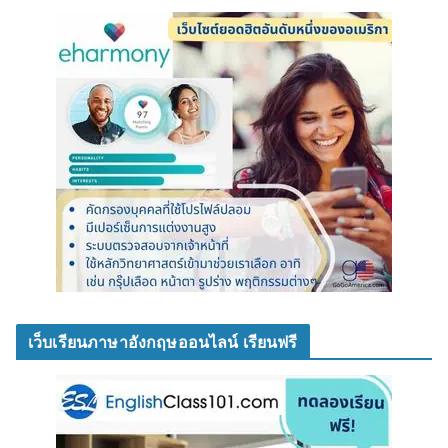
เว็บเรียนภาษาอังกฤษออนไลน์ เรียนฟรี