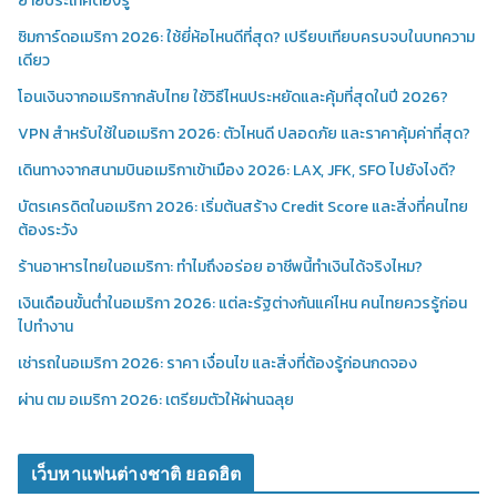
ย้ายประเทศต้องรู้
ซิมการ์ดอเมริกา 2026: ใช้ยี่ห้อไหนดีที่สุด? เปรียบเทียบครบจบในบทความ
เดียว
โอนเงินจากอเมริกากลับไทย ใช้วิธีไหนประหยัดและคุ้มที่สุดในปี 2026?
VPN สำหรับใช้ในอเมริกา 2026: ตัวไหนดี ปลอดภัย และราคาคุ้มค่าที่สุด?
เดินทางจากสนามบินอเมริกาเข้าเมือง 2026: LAX, JFK, SFO ไปยังไงดี?
บัตรเครดิตในอเมริกา 2026: เริ่มต้นสร้าง Credit Score และสิ่งที่คนไทย
ต้องระวัง
ร้านอาหารไทยในอเมริกา: ทำไมถึงอร่อย อาชีพนี้ทำเงินได้จริงไหม?
เงินเดือนขั้นต่ำในอเมริกา 2026: แต่ละรัฐต่างกันแค่ไหน คนไทยควรรู้ก่อน
ไปทำงาน
เช่ารถในอเมริกา 2026: ราคา เงื่อนไข และสิ่งที่ต้องรู้ก่อนกดจอง
ผ่าน ตม อเมริกา 2026: เตรียมตัวให้ผ่านฉลุย
เว็บหาแฟนต่างชาติ ยอดฮิต