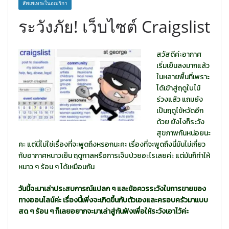
สัพเพเหระในอเมริกา
ระวังภัย! เว็บไซต์ Craigslist
สวัสดีค่ะอากาศ
เริ่มเย็นลงมากแล้ว
ในหลายพื้นที่เพราะ
ได้เข้าสู่ฤดูใบไม้
ร่วงแล้ว แถมยัง
เป็นฤดูไข้หวัดอีก
ด้วย ยังไงก็ระวัง
สุขภาพกันหน่อยนะ
คะ แต่นี่ไม่ใช่เรื่องที่จะพูดถึงหรอกนะคะ เรื่องที่จะพูดถึงนี่มันไม่เกี่ยว
กับอากาศหนาวเย็น ฤดูกาลหรือการเจ็บป่วยอะไรเลยค่ะ แต่มันก็ทำให้
หนาว ๆ ร้อน ๆ ได้เหมือนกัน
วันนี้จะมาเล่าประสบการณ์แปลก ๆ และข้อควรระวังในการขายของ
ทางออนไลน์ค่ะ เรื่องนี้เพิ่งจะเกิดขึ้นกับตัวเองและครอบครัวมาแบบ
สด ๆ ร้อน ๆ ก็เลยอยากจะมาเล่าสู่กันฟังเพื่อให้ระวังเอาไว้ค่ะ