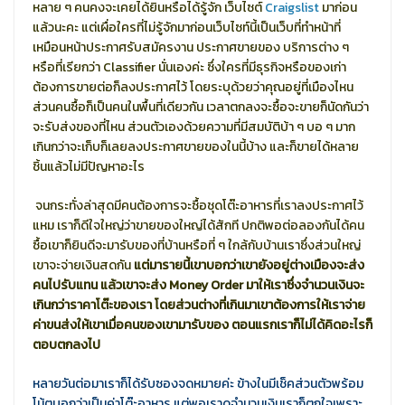
หลาย ๆ คนคงจะเคยได้ยินหรือได้รู้จัก เว็บไซต์
Craigslist
มาก่อน
แล้วนะคะ แต่เผื่อใครที่ไม่รู้จักมาก่อนเว็บไซท์นี้เป็นเว็บที่ทำหน้าที่
เหมือนหน้าประกาศรับสมัครงาน ประกาศขายของ บริการต่าง ๆ
หรือที่เรียกว่า Classifier นั่นเองค่ะ ซึ่งใครที่มีธุรกิจหรือของเก่า
ต้องการขายต่อก็ลงประกาศไว้ โดยระบุด้วยว่าคุณอยู่ที่เมืองไหน
ส่วนคนซื้อก็เป็นคนในพื้นที่เดียวกัน เวลาตกลงจะซื้อจะขายก็นัดกันว่า
จะรับส่งของที่ไหน ส่วนตัวเองด้วยความที่มีสมบัติบ้า ๆ บอ ๆ มาก
เกินกว่าจะเก็บก็เลยลงประกาศขายของในนี้บ้าง และก็ขายได้หลาย
ชิ้นแล้วไม่มีปัญหาอะไร
จนกระทั่งล่าสุดมีคนต้องการจะซื้อชุดโต๊ะอาหารที่เราลงประกาศไว้
แหม เราก็ดีใจใหญ่ว่าขายของใหญ่ได้สักที ปกติพอต่อลองกันได้คน
ซื้อเขาก็ยินดีจะมารับของที่บ้านหรือที่ ๆ ใกล้กับบ้านเราซึ่งส่วนใหญ่
เขาจะจ่ายเงินสดกัน
แต่มารายนี้เขาบอกว่าเขายังอยู่ต่างเมืองจะส่ง
คนไปรับแทน แล้วเขาจะส่ง Money Order มาให้เราซึ่งจำนวนเงินจะ
เกินกว่าราคาโต๊ะของเรา โดยส่วนต่างที่เกินมาเขาต้องการให้เราจ่าย
ค่าขนส่งให้เขาเมื่อคนของเขามารับของ ตอนแรกเราก็ไม่ได้คิดอะไรก็
ตอบตกลงไป
หลายวันต่อมาเราก็ได้รับซองจดหมายค่ะ ข้างในมีเช็คส่วนตัวพร้อม
โน้ตบอกว่าเป็นค่าโต๊ะอาหาร แต่พอเราดูจำนวนเงินเราก็ตกใจเพราะ