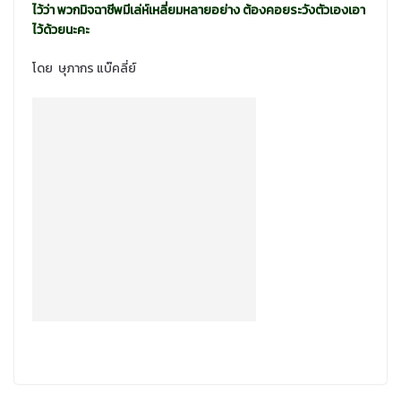
ไว้ว่า พวกมิจฉาชีพมีเล่ห์เหลี่ยมหลายอย่าง ต้องคอยระวังตัวเองเอา
ไว้ด้วยนะคะ
โดย ษุภากร แบ๊คลี่ย์