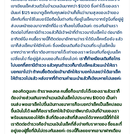
เขาเขียนเช็คส่วนตัวในจำนวนเงินมากกว่า $1200 ซึ่งค่าโต๊ะของเรา
มันแค่ $125 พอมาดูเช็คกับคุณพ่อบ้านก็เห็นว่านามสุลของเจ้าของ
เช็คกับที่เขาใช้ในเบอร์มือถือนั้นต่างกัน ที่อยู่ในเช็คมาจากรัฐนึงที่อยู่ผู้
ส่งบนหน้าซองมาจากอีกที่นึง เราก็เลยไม่ขึ้นเงินค่ะ ตรงกันข้ามเรา
ติดต่อไปที่สถานีตำรวจแล้วก็มีเจ้าหน้าที่ตำรวจมารับเช็คไป ต่อมาอีก
อาทิตย์นึง คนซื้อรายนี้ก็ติดต่อมาอีกถามว่าเราได้รับเช็คหรือยัง แล้ว
เขาก็ส่งเช็คมาให้อีกใบค่ะ ซึ่งเหมือนเดิมคือจำนวนที่ระบุในเช็คนั้น
มากกว่าราคาที่เราต้องการขายโต๊ะเก่าของเรา พร้อมกับที่อยู่บนเช็ค
เปลี่ยนไป ที่อยู่ผู้ส่งบนซองก็เปลี่ยนไปค่ะ
เราก็ทำเหมือนเดิมคือโทร
ไปบอกที่สถานีตำรวจ แล้วคุณตำรวจก็มารับเช็คแล้วแนะนำให้เรา
บอกเขาไปว่า ถ้าคนซื้อติดต่อเข้ามาอีกให้เราบอกไปเลยว่าได้เอาเช็ค
ให้ตำรวจไปแล้ว หลังจากที่ทำตามคำแนะนำแล้วก็เงียบหายไปเลยค่ะ
ลองคิดดูนะคะ ถ้าเราหลงกล คนซื้อก็จะมารับโต๊ะของเราแล้วเราก็
ต้องจ่ายส่วนเกินจากจำนวนเงินในเช็คไปประมาณ $1000 เป็นค่า
ขนส่ง พอเอาเช็คไปขึ้นเงินทางธนาคารก็จะบอกว่าเช็คเป็นเช็คปลอม
ขึ้นเงินไม่ได้ ผลก็คือเราเรียกให้เจ้ามิจฉาชีพมารับเงินที่บ้านของเรา
พร้อมแถมของให้อีก สิ่งที่ต้องสงสัยที่สังเกตได้จากกรณีนี้ที่ทำให้
เราติดต่อตำรวจคือจำนวนเงินในเช็คที่สั่งจ่ายกับราคาของ ชื่อและที่
อยู่ของผู้ซื้อที่มันไม่ตรงกันเลยค่ะ ตรงนี้ก็เลยอยากเอามาฝากเตือน