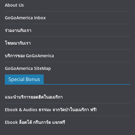
About Us
GoGoAmerica Inbox
ร่วมงานกับเรา
โฆษณากับเรา
บริการของ GoGoAmerica
GoGoAmerica SiteMap
Special Bonus
แนะนำบริการยอดฮิตในอเมริกา
Ebook & Audios ธรรมะ จากวัดป่าในอเมริกา ฟรี!
Ebook ล็อตโต้ กรีนการ์ด แจกฟรี