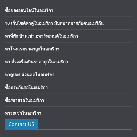
ซื้อของออนไลน์ในอเมริกา
10 เว็บไซต์หาคู่ในอเมริกา มีบทบาทมากกับคนอเมริกัน
หาที่พัก บ้านเช่า,อพาร์ทเมนต์ในอเมริกา
หาโรงแรมราคาถูกในอเมริกา
หา ตั๋วเครื่องบินราคาถูกในอเมริกา
หาคูปอง ส่วนลดในอเมริกา
ซื้อประกันรถในอเมริกา
ซื้อ/ขายรถในอเมริกา
หารถเช่าในอเมริกา
Contact US