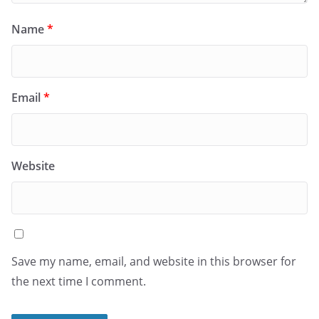
Name
*
Email
*
Website
Save my name, email, and website in this browser for
the next time I comment.