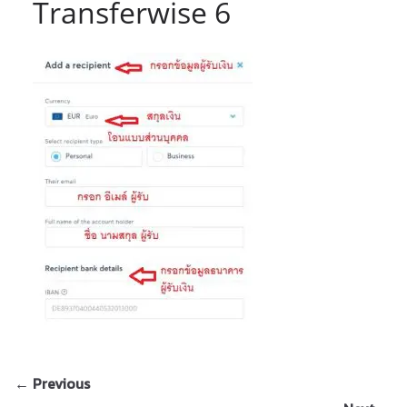
Transferwise 6
← Previous