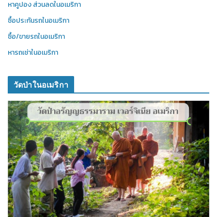
หาคูปอง ส่วนลดในอเมริกา
ซื้อประกันรถในอเมริกา
ซื้อ/ขายรถในอเมริกา
หารถเช่าในอเมริกา
วัดป่าในอเมริกา