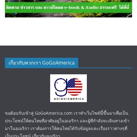
เกี่ยวกับพวกเรา GoGoAmerica
ขอต้อนรับเข้าสู่ GoGoAmerica.com เราทำเว็บไซต์นี้ขึ้นมาเพื่อเป็น
ประโยชน์ให้คนไทยที่อาศัยอยู่ในอเมริกา และผู้ที่กำลังจะเดินทางเข้า
มาในอเมริกา เราต้องการให้คนไทยได้รับข้อมูลและเรื่องราวต่างๆที่
เป็นประโยชน์ เกี่ยวกับอเมริกา