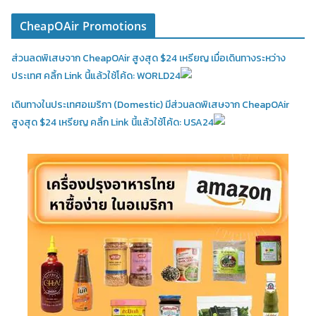
CheapOAir Promotions
ส่วนลดพิเสษจาก CheapOAir สูงสุด $24 เหรียญ เมื่อเดินทางระหว่าง
ประเทศ คลิ้ก Link นี้แล้วใช้โค้ด: WORLD24
เดินทางในประเทศอเมริกา (Domestic)
มีส่วนลดพิเสษจาก CheapOAir
สูงสุด $24 เหรียญ คลิ้ก Link นี้แล้วใช้โค้ด: USA24