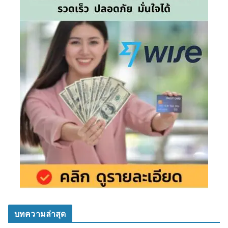
บทความล่าสุด