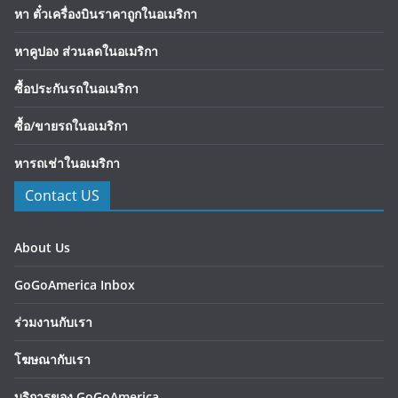
หา ตั๋วเครื่องบินราคาถูกในอเมริกา
หาคูปอง ส่วนลดในอเมริกา
ซื้อประกันรถในอเมริกา
ซื้อ/ขายรถในอเมริกา
หารถเช่าในอเมริกา
Contact US
About Us
GoGoAmerica Inbox
ร่วมงานกับเรา
โฆษณากับเรา
บริการของ GoGoAmerica