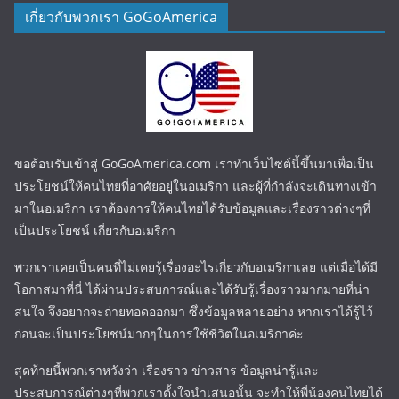
เกี่ยวกับพวกเรา GoGoAmerica
ขอต้อนรับเข้าสู่ GoGoAmerica.com เราทำเว็บไซต์นี้ขึ้นมาเพื่อเป็น
ประโยชน์ให้คนไทยที่อาศัยอยู่ในอเมริกา และผู้ที่กำลังจะเดินทางเข้า
มาในอเมริกา เราต้องการให้คนไทยได้รับข้อมูลและเรื่องราวต่างๆที่
เป็นประโยชน์ เกี่ยวกับอเมริกา
พวกเราเคยเป็นคนที่ไม่เคยรู้เรื่องอะไรเกี่ยวกับอเมริกาเลย แต่เมื่อได้มี
โอกาสมาที่นี่ ได้ผ่านประสบการณ์และได้รับรู้เรื่องราวมากมายที่น่า
สนใจ จึงอยากจะถ่ายทอดออกมา ซึ่งข้อมูลหลายอย่าง หากเราได้รู้ไว้
ก่อนจะเป็นประโยชน์มากๆในการใช้ชีวิตในอเมริกาค่ะ
สุดท้ายนี้พวกเราหวังว่า เรื่องราว ข่าวสาร ข้อมูลน่ารู้และ
ประสบการณ์ต่างๆที่พวกเราตั้งใจนำเสนอนั้น จะทำให้พี่น้องคนไทยได้