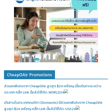
CheapOAir Promotions
ส่วนลดพิเสษจาก CheapOAir สูงสุด $24 เหรียญ เมื่อเดินทางระหว่าง
ประเทศ คลิ้ก Link นี้แล้วใช้โค้ด: WORLD24
เดินทางในประเทศอเมริกา (Domestic)
มีส่วนลดพิเสษจาก CheapOAir
สูงสุด $24 เหรียญ คลิ้ก Link นี้แล้วใช้โค้ด: USA24