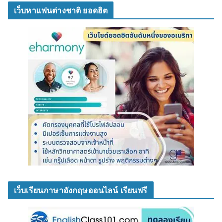
เว็บหาแฟนต่างชาติ ยอดฮิต
เว็บเรียนภาษาอังกฤษออนไลน์ เรียนฟรี