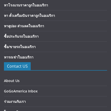
หาโรงแรมราคาถูกในอเมริกา
หา ตั๋วเครื่องบินราคาถูกในอเมริกา
หาคูปอง ส่วนลดในอเมริกา
ซื้อประกันรถในอเมริกา
ซื้อ/ขายรถในอเมริกา
หารถเช่าในอเมริกา
Contact US
About Us
GoGoAmerica Inbox
ร่วมงานกับเรา