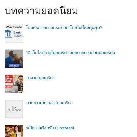
บทความยอดนิยม
โอนเงินจากต่างประเทศมาไทย วิธีไหนคุ้มสุด?
10 เว็บไซต์หาคู่ในอเมริกา มีบทบาทมากกับคนอเมริกัน
หางานในอเมริกา
อากาศ และ เวลา ในอเมริกา
พนักงานต้อนรับ (Hostess)