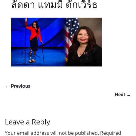
ลัดดา แทมมี ดักเวิร์ธ
← Previous
Next →
Leave a Reply
Your email address will not be published.
Required