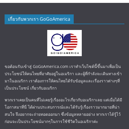
เกี่ยวกับพวกเรา GoGoAmerica
ขอต้อนรับเข้าสู่ GoGoAmerica.com เราทำเว็บไซต์นี้ขึ้นมาเพื่อเป็น
ประโยชน์ให้คนไทยที่อาศัยอยู่ในอเมริกา และผู้ที่กำลังจะเดินทางเข้า
มาในอเมริกา เราต้องการให้คนไทยได้รับข้อมูลและเรื่องราวต่างๆที่
เป็นประโยชน์ เกี่ยวกับอเมริกา
พวกเราเคยเป็นคนที่ไม่เคยรู้เรื่องอะไรเกี่ยวกับอเมริกาเลย แต่เมื่อได้มี
โอกาสมาที่นี่ ได้ผ่านประสบการณ์และได้รับรู้เรื่องราวมากมายที่น่า
สนใจ จึงอยากจะถ่ายทอดออกมา ซึ่งข้อมูลหลายอย่าง หากเราได้รู้ไว้
ก่อนจะเป็นประโยชน์มากๆในการใช้ชีวิตในอเมริกาค่ะ