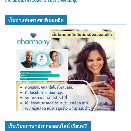
ผ่าน ตม อเมริกา 2026: เตรียมตัวให้ผ่านฉลุย
เว็บหาแฟนต่างชาติ ยอดฮิต
เว็บเรียนภาษาอังกฤษออนไลน์ เรียนฟรี