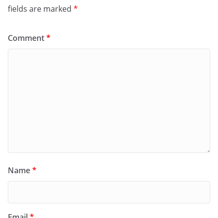
fields are marked
*
Comment
*
Name
*
Email
*