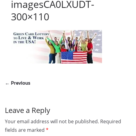
imagesCA0LXUDT-
300×110
← Previous
Leave a Reply
Your email address will not be published.
Required
fields are marked
*