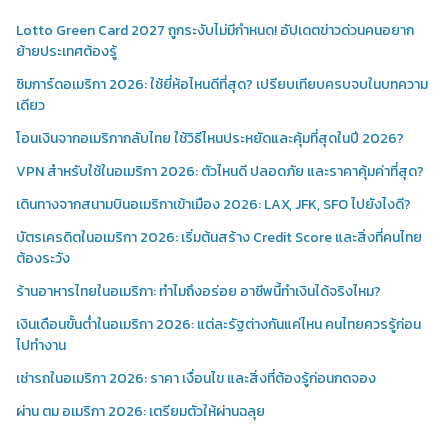
Lotto Green Card 2027 ถูกระงับไม่มีกำหนด! อัปเดตข่าวด่วนคนอยาก
ย้ายประเทศต้องรู้
ซิมการ์ดอเมริกา 2026: ใช้ยี่ห้อไหนดีที่สุด? เปรียบเทียบครบจบในบทความ
เดียว
โอนเงินจากอเมริกากลับไทย ใช้วิธีไหนประหยัดและคุ้มที่สุดในปี 2026?
VPN สำหรับใช้ในอเมริกา 2026: ตัวไหนดี ปลอดภัย และราคาคุ้มค่าที่สุด?
เดินทางจากสนามบินอเมริกาเข้าเมือง 2026: LAX, JFK, SFO ไปยังไงดี?
บัตรเครดิตในอเมริกา 2026: เริ่มต้นสร้าง Credit Score และสิ่งที่คนไทย
ต้องระวัง
ร้านอาหารไทยในอเมริกา: ทำไมถึงอร่อย อาชีพนี้ทำเงินได้จริงไหม?
เงินเดือนขั้นต่ำในอเมริกา 2026: แต่ละรัฐต่างกันแค่ไหน คนไทยควรรู้ก่อน
ไปทำงาน
เช่ารถในอเมริกา 2026: ราคา เงื่อนไข และสิ่งที่ต้องรู้ก่อนกดจอง
ผ่าน ตม อเมริกา 2026: เตรียมตัวให้ผ่านฉลุย