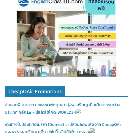
CheapOAir Promotions
ส่วนลดพิเสษจาก CheapOAir สูงสุด $24 เหรียญ เมื่อเดินทางระหว่าง
ประเทศ คลิ้ก Link นี้แล้วใช้โค้ด: WORLD24
เดินทางในประเทศอเมริกา (Domestic)
มีส่วนลดพิเสษจาก CheapOAir
สูงสุด $24 เหรียญ คลิ้ก Link นี้แล้วใช้โค้ด: USA24