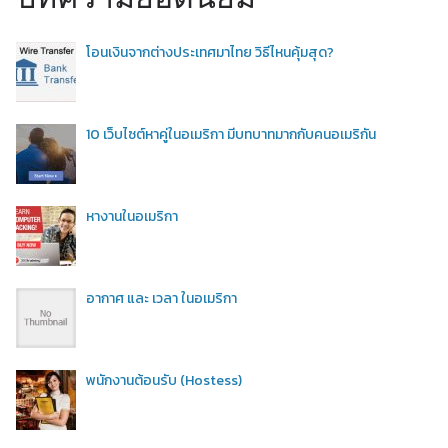
โอนเงินจากต่างประเทศมาไทย วิธีไหนคุ้มสุด?
10 เว็บไซต์หาคู่ในอเมริกา มีบทบาทมากกับคนอเมริกัน
หางานในอเมริกา
อากาศ และ เวลา ในอเมริกา
พนักงานต้อนรับ (Hostess)