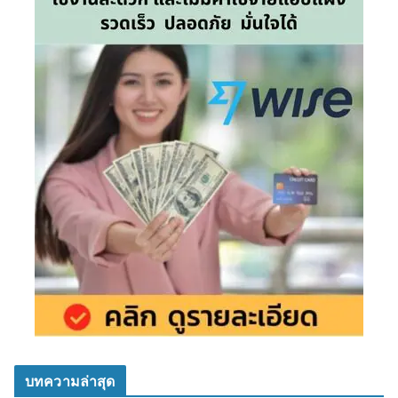
บทความล่าสุด