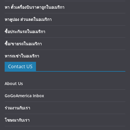
หา ตั๋วเครื่องบินราคาถูกในอเมริกา
หาคูปอง ส่วนลดในอเมริกา
ซื้อประกันรถในอเมริกา
ซื้อ/ขายรถในอเมริกา
หารถเช่าในอเมริกา
Contact US
About Us
GoGoAmerica Inbox
ร่วมงานกับเรา
โฆษณากับเรา