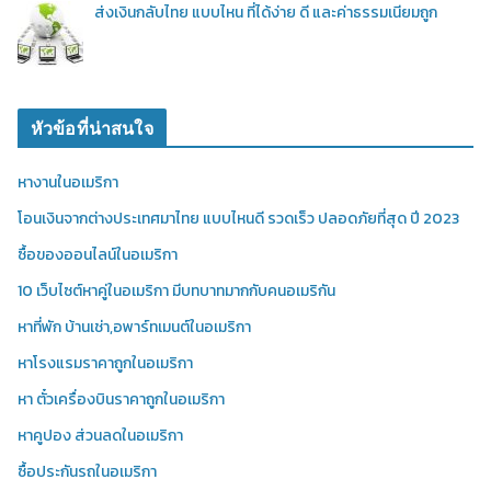
ส่งเงินกลับไทย แบบไหน ที่ได้ง่าย ดี และค่าธรรมเนียมถูก
หัวข้อที่น่าสนใจ
หางานในอเมริกา
โอนเงินจากต่างประเทศมาไทย แบบไหนดี รวดเร็ว ปลอดภัยที่สุด ปี 2023
ซื้อของออนไลน์ในอเมริกา
10 เว็บไซต์หาคู่ในอเมริกา มีบทบาทมากกับคนอเมริกัน
หาที่พัก บ้านเช่า,อพาร์ทเมนต์ในอเมริกา
หาโรงแรมราคาถูกในอเมริกา
หา ตั๋วเครื่องบินราคาถูกในอเมริกา
หาคูปอง ส่วนลดในอเมริกา
ซื้อประกันรถในอเมริกา