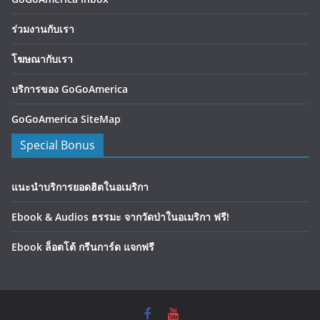
ร่วมงานกับเรา
โฆษณากับเรา
บริการของ GoGoAmerica
GoGoAmerica SiteMap
Special Bonus
แนะนำบริการยอดฮิตในอเมริกา
Ebook & Audios ธรรมะ จากวัดป่าในอเมริกา ฟรี!
Ebook ล็อตโต้ กรีนการ์ด แจกฟรี