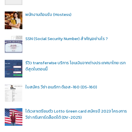
พนักงานต้อนรับ (Hostess)
SSN (Social Security Number) สำคัญอย่างไร ?
รีวิว transferwise บริการ โอนเงินจากต่างประเทศมาไทย เรท
ดีสุดในตอนนี้
ใบสมัคร วีซ่า อเมริกา ดีเอส-160 (DS-160)
ได้เวลาเตรียมตัว Lotto Green card สมัครปี 2023 โครงการ
วีซ่า กรีนการ์ดล็อตโต้ (DV-2025)