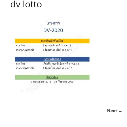
dv lotto
Next →