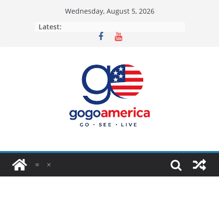
Skip
Wednesday, August 5, 2026
to
Latest:
content