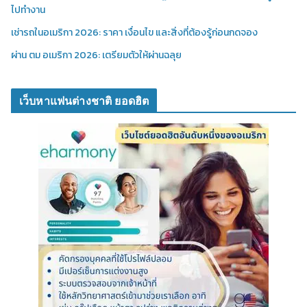
ไปทำงาน
เช่ารถในอเมริกา 2026: ราคา เงื่อนไข และสิ่งที่ต้องรู้ก่อนกดจอง
ผ่าน ตม อเมริกา 2026: เตรียมตัวให้ผ่านฉลุย
เว็บหาแฟนต่างชาติ ยอดฮิต