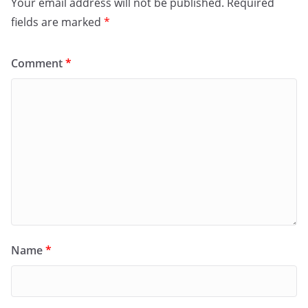
Your email address will not be published.
Required
fields are marked
*
Comment
*
Name
*