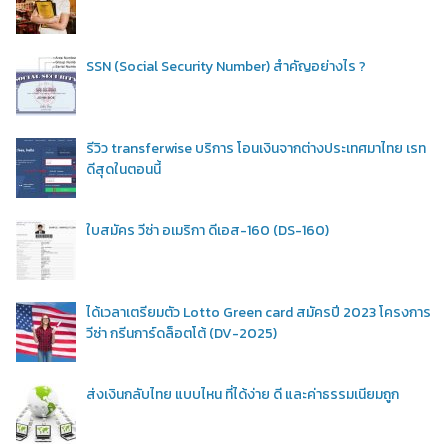
SSN (Social Security Number) สำคัญอย่างไร ?
รีวิว transferwise บริการ โอนเงินจากต่างประเทศมาไทย เรท
ดีสุดในตอนนี้
ใบสมัคร วีซ่า อเมริกา ดีเอส-160 (DS-160)
ได้เวลาเตรียมตัว Lotto Green card สมัครปี 2023 โครงการ
วีซ่า กรีนการ์ดล็อตโต้ (DV-2025)
ส่งเงินกลับไทย แบบไหน ที่ได้ง่าย ดี และค่าธรรมเนียมถูก