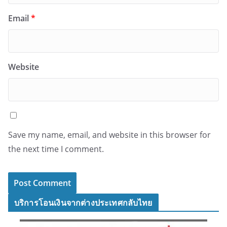
Email
*
Website
Save my name, email, and website in this browser for
the next time I comment.
บริการโอนเงินจากต่างประเทศกลับไทย