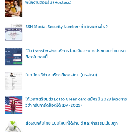
พนักงานต้อนรับ (Hostess)
SSN (Social Security Number) สำคัญอย่างไร ?
รีวิว transferwise บริการ โอนเงินจากต่างประเทศมาไทย เรท
ดีสุดในตอนนี้
ใบสมัคร วีซ่า อเมริกา ดีเอส-160 (DS-160)
ได้เวลาเตรียมตัว Lotto Green card สมัครปี 2023 โครงการ
วีซ่า กรีนการ์ดล็อตโต้ (DV-2025)
ส่งเงินกลับไทย แบบไหน ที่ได้ง่าย ดี และค่าธรรมเนียมถูก