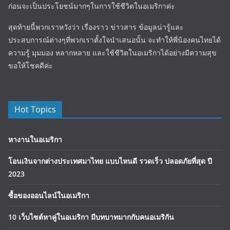
ก่อนจะเป็นประโยชน์มากๆในการใช้ชีวิตในอเมริกาค่ะ
สุดท้ายนี้พวกเราหวังว่า เรื่องราว ข่าวสาร ข้อมูลน่ารู้และ
ประสบการณ์ต่างๆที่พวกเราตั้งใจนำเสนอนั้น จะทำให้พี่น้องคนไทยได้
ความรู้ มุมมอง หลากหลาย และใช้ชีวิตในอเมริกาได้อย่างมีความสุข
ขอให้โชคดีค่ะ
Hot Topics
หางานในอเมริกา
โอนเงินจากต่างประเทศมาไทย แบบไหนดี รวดเร็ว ปลอดภัยที่สุด ปี
2023
ซื้อของออนไลน์ในอเมริกา
10 เว็บไซต์หาคู่ในอเมริกา มีบทบาทมากกับคนอเมริกัน