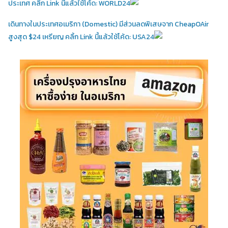
ประเทศ คลิ้ก Link นี้แล้วใช้โค้ด: WORLD24
เดินทางในประเทศอเมริกา (Domestic)
มีส่วนลดพิเสษจาก CheapOAir
สูงสุด $24 เหรียญ คลิ้ก Link นี้แล้วใช้โค้ด: USA24