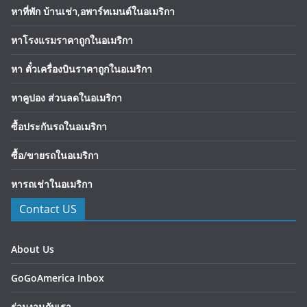
หาที่พัก บ้านเช่า,อพาร์ทเมนต์ในอเมริกา
หาโรงแรมราคาถูกในอเมริกา
หา ตั๋วเครื่องบินราคาถูกในอเมริกา
หาคูปอง ส่วนลดในอเมริกา
ซื้อประกันรถในอเมริกา
ซื้อ/ขายรถในอเมริกา
หารถเช่าในอเมริกา
Contact US
About Us
GoGoAmerica Inbox
ร่วมงานกับเรา