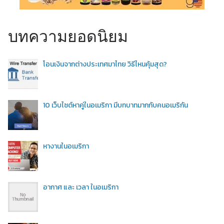
บทความยอดนิยม
โอนเงินจากต่างประเทศมาไทย วิธีไหนคุ้มสุด?
10 เว็บไซต์หาคู่ในอเมริกา มีบทบาทมากกับคนอเมริกัน
หางานในอเมริกา
อากาศ และ เวลา ในอเมริกา