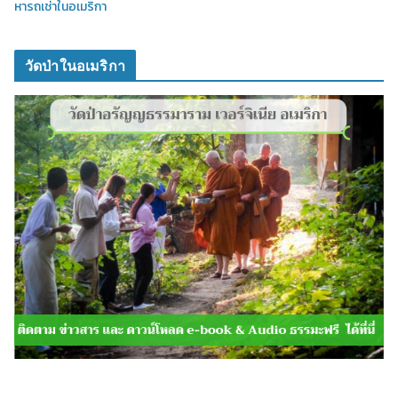
หารถเช่าในอเมริกา
วัดป่าในอเมริกา