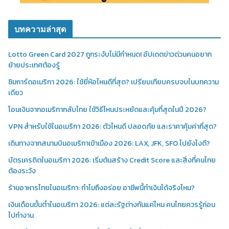
บทความล่าสุด
Lotto Green Card 2027 ถูกระงับไม่มีกำหนด! อัปเดตข่าวด่วนคนอยาก
ย้ายประเทศต้องรู้
ซิมการ์ดอเมริกา 2026: ใช้ยี่ห้อไหนดีที่สุด? เปรียบเทียบครบจบในบทความ
เดียว
โอนเงินจากอเมริกากลับไทย ใช้วิธีไหนประหยัดและคุ้มที่สุดในปี 2026?
VPN สำหรับใช้ในอเมริกา 2026: ตัวไหนดี ปลอดภัย และราคาคุ้มค่าที่สุด?
เดินทางจากสนามบินอเมริกาเข้าเมือง 2026: LAX, JFK, SFO ไปยังไงดี?
บัตรเครดิตในอเมริกา 2026: เริ่มต้นสร้าง Credit Score และสิ่งที่คนไทย
ต้องระวัง
ร้านอาหารไทยในอเมริกา: ทำไมถึงอร่อย อาชีพนี้ทำเงินได้จริงไหม?
เงินเดือนขั้นต่ำในอเมริกา 2026: แต่ละรัฐต่างกันแค่ไหน คนไทยควรรู้ก่อน
ไปทำงาน