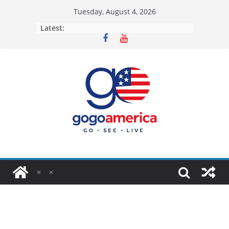
Skip
Tuesday, August 4, 2026
to
Latest:
content