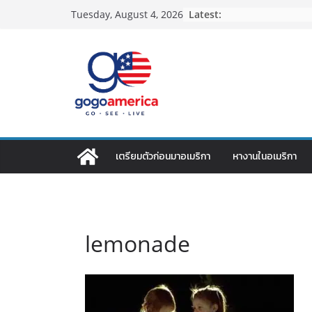
Skip
Latest:
Tuesday, August 4, 2026
to
content
เตรียมตัวก่อนมาอเมริกา
หางานในอเมริกา
lemonade