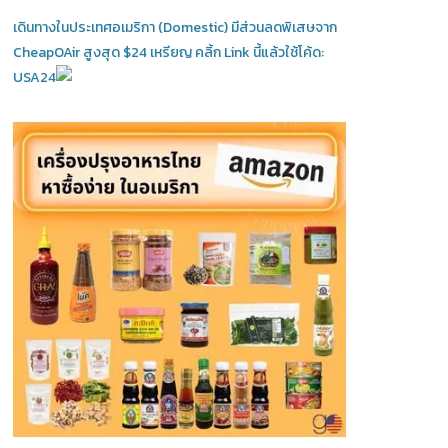
เดินทางในประเทศอเมริกา (Domestic)
มีส่วนลดพิเสษจาก
CheapOAir สูงสุด $24 เหรียญ คลิ้ก Link นี้แล้วใช้โค้ด:
USA24