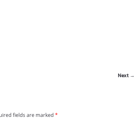
Next →
ired fields are marked
*