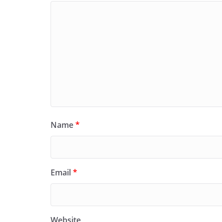
Name
*
Email
*
Website